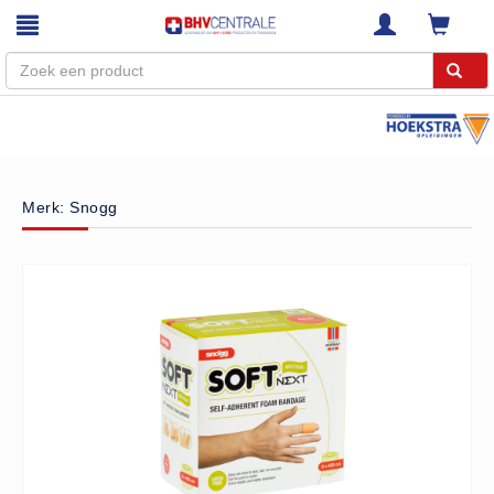
Menu
Home
Merk: Snogg
Webshop
Trainingen
E-Learning
Diensten
Keuringen
RI&E
Bedrijfsnoodplannen
Plattegronden
VCA Trajecten