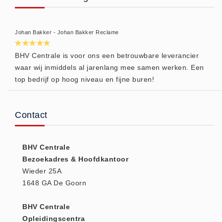
Hesjes (9)
BHV middelen
Johan Bakker - Johan Bakker Reclame
BHV kasten (0)
Evacuatie - Zaklampen (0)
BHV Centrale is voor ons een betrouwbare leverancier
waar wij inmiddels al jarenlang mee samen werken. Een
Kleding - Hesjes (0)
top bedrijf op hoog niveau en fijne buren!
Brandblusmiddelen
Blusdekens (1)
Contact
Brandblussers (0)
Blusserkasten (3)
CO2 blussers (2)
BHV Centrale
Poederblussers (5)
Bezoekadres & Hoofdkantoor
Wieder 25A
Schuimblussers (6)
1648 GA De Goorn
Brandmelders
CO melders (2)
BHV Centrale
Rookmelders (8)
Opleidingscentra