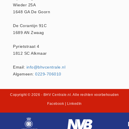
Wieder 25A
Brandmelders - Algemeen (1)
1648 GA De Goorn
Brandvertragend
Brandvertragend (9)
De Corantijn 91C
Brandwondmaterialen
1689 AN Zwaag
Brandwondmaterialen -
Pyrietstraat 4
Algemeen (9)
1812 SC Alkmaar
CO2 meters
CO2 meters (0)
Email:
info@bhvcentrale.nl
Algemeen:
0229-706010
Corona maatregelen
COVID-19 artikelen (0)
COVID-19 artikelen
Copyright © 2026
- BHV Centrale.nl
. Alle rechten voorbehouden
COVID-19 artikelen (0)
Facebook
|
LinkedIn
Drogisterij
Desinfectants (6)
Geneesmiddelen (0)