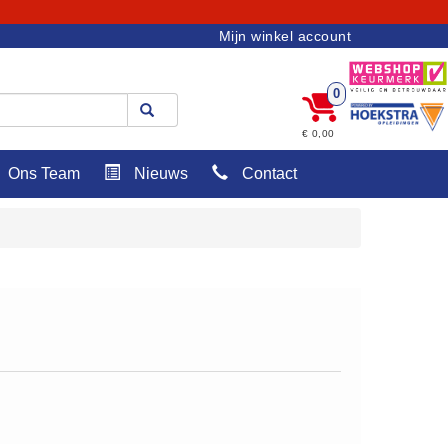
Mijn winkel account
0
€ 0,00
Ons Team
Nieuws
Contact