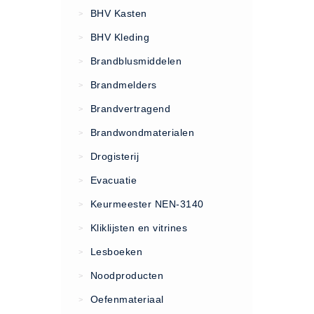
VCA Trajecten
BHV Kasten
>
ISO 9001 Begeleiding
BHV Kleding
>
Evenementenveiligheid
Brandblusmiddelen
>
Inspectiecentrale
Brandmelders
>
Ons Team
Brandvertragend
Nieuws
>
Contact
Brandwondmaterialen
>
Betalingsmogelijkheden
Drogisterij
>
Klachten
Evacuatie
>
Privacy
Keurmeester NEN-3140
>
Verzending
Kliklijsten en vitrines
>
Retourneren
Lesboeken
>
Algemene Voorwaarden
Noodproducten
>
Vacatures
Oefenmateriaal
>
Winkel