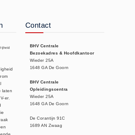
n
Contact
BHV Centrale
rijheid
Bezoekadres & Hoofdkantoor
Wieder 25A
1648 GA De Goorn
ligheid
arom
BHV Centrale
l
Opleidingscentra
e laten
Wieder 25A
V-er.
1648 GA De Goorn
d
ie
De Corantijn 91C
raak
1689 AN Zwaag
een
sende