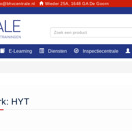
fo@bhvcentrale.nl
Wieder 25A, 1648 GA De Goorn
E-Learning
Diensten
Inspectiecentrale
rk: HYT