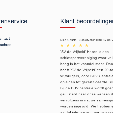
tenservice
Klant beoordelinge
ontact
Nico Geurts - Schietvereniging SV de V
lachten
'SV de Vrijheid’ Hoorn is een
schietsportvereniging waar vei
hoog in het vaandel staat. Da
heeft ‘SV de Vrijheid’ een 20-ta
vrijwilligers, door BHV Central
opleiden tot gecertificeerde BH
Bij de BHV centrale wordt goe
geluisterd naar onze wensen d
vervolgens in nauwe samensp
worden ingevuld. We hebben 
aantal intensieve maar verras