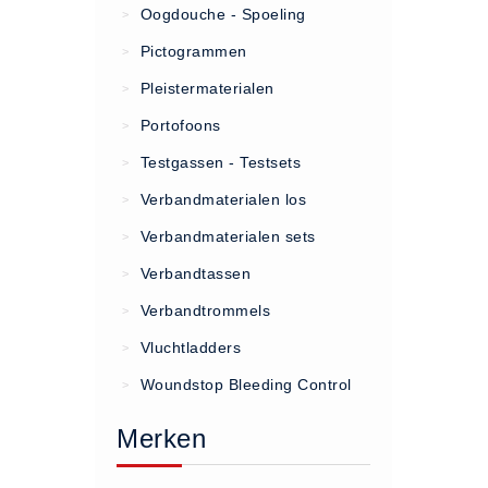
Oogdouche - Spoeling
>
(20)
Pictogrammen
>
AED apparaten (11)
Pleistermaterialen
>
ACTIE
Portofoons
>
Actie (5)
Testgassen - Testsets
>
AED
Verbandmaterialen los
>
AED apparaten (11)
Verbandmaterialen sets
>
AED batterijen (12)
Verbandtassen
AED binnen - buiten kasten (11)
>
AED elektroden (18)
Verbandtrommels
>
AED tassen (14)
Vluchtladders
>
Beademings materialen (6)
Woundstop Bleeding Control
>
AED trainers (14)
Merken
BHV Kasten
BHV kasten (5)