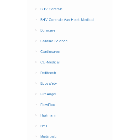
BHV Kleding
>
BHV Centrale
Hesjes (9)
>
BHV Centrale Van Heek Medical
BHV middelen
>
Burncare
BHV kasten (0)
>
Cardiac Science
Evacuatie - Zaklampen (0)
Kleding - Hesjes (0)
>
Cardiosaver
Brandblusmiddelen
>
CU-Medical
Blusdekens (1)
>
Defibtech
Brandblussers (0)
>
Ecosafety
Blusserkasten (3)
>
FireAngel
CO2 blussers (2)
>
FlowFlex
Poederblussers (5)
>
Hartmann
Schuimblussers (6)
>
Brandmelders
HYT
CO melders (2)
>
Medtronic