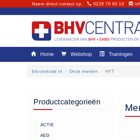
Neem direct contact op:
0229 70 60 10
in
Menu
Home
Webshop
Trainingen
Home
Webshop
bhvcentrale.nl
Onze merken
HYT
Trainingen
E-Learning
Diensten
Productcategorieën
Keuringen
Me
RI&E
Bedrijfsnoodplannen
ACTIE
>
Plattegronden
AED
>