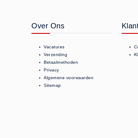
Geneesmiddelen (0)
Huidverzorging (5)
Over Ons
Klan
Koud - Warm kompressen (3)
Overige (1)
Spieren en gewrichten (0)
Vacatures
C
Teken - Beten sets (5)
Verzending
K
Vitamines en mineralen (0)
Betaalmethoden
Privacy
Eerste Hulp Paneel
Algemene voorwaarden
Eerste Hulp Paneel (0)
Sitemap
Evacuatie
Evacuatie (19)
Noodkoffer (0)
Noodverlichting (1)
Stoelen (5)
Zaklampen (9)