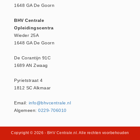
1648 GA De Goorn
Brandmelders - Algemeen (1)
Brandvertragend
BHV Centrale
Brandvertragend (9)
Opleidingscentra
Brandwondmaterialen
Wieder 25A
1648 GA De Goorn
Brandwondmaterialen -
Algemeen (9)
De Corantijn 91C
CO2 meters
1689 AN Zwaag
CO2 meters (0)
Pyrietstraat 4
Corona maatregelen
1812 SC Alkmaar
COVID-19 artikelen (0)
COVID-19 artikelen
Email:
info@bhvcentrale.nl
COVID-19 artikelen (0)
Algemeen:
0229-706010
Drogisterij
Desinfectants (6)
Copyright © 2026
- BHV Centrale.nl
. Alle rechten voorbehouden
Geneesmiddelen (0)