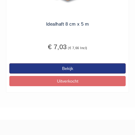
ISO 9001 Begeleiding
Evenementenveiligheid
Inspectiecentrale
Idealhaft 8 cm x 5 m
Ons Team
Nieuws
€ 7,03
(€ 7,66 Incl)
Contact
Betalingsmogelijkheden
Klachten
Bekijk
Privacy
Uitverkocht
Verzending
Retourneren
Algemene Voorwaarden
Vacatures
Winkel