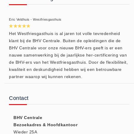
Hesjes (9)
BHV middelen
Eric Veldhuis - Westfriesgasthuis
BHV kasten (0)
Evacuatie - Zaklampen (0)
Het Westfriesgasthuis is al jaren tot volle tevredenheid
klant bij de BHV Centrale. Buiten de opleidingen die de
Kleding - Hesjes (0)
BHV Centrale voor onze nieuwe BHV-ers geeft is er een
Brandblusmiddelen
nauwe samenwerking bij de jaarlijkse her-certificering van
Blusdekens (1)
de BHV-ers van het Westfriesgasthuis. Door de flexibiliteit,
Brandblussers (0)
kwaliteit en deskundigheid hebben wij een betrouwbare
partner waarop wij kunnen rekenen.
Blusserkasten (3)
CO2 blussers (2)
Poederblussers (5)
Contact
Schuimblussers (6)
Brandmelders
BHV Centrale
CO melders (2)
Bezoekadres & Hoofdkantoor
Rookmelders (8)
Wieder 25A