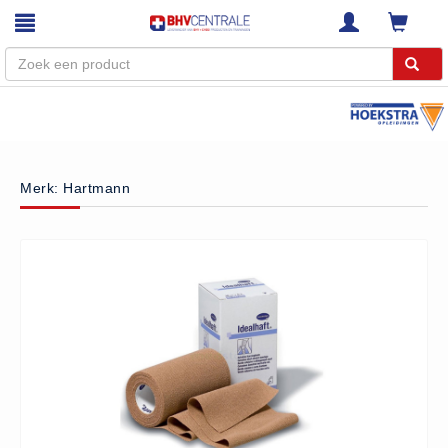
Menu
Home
Merk: Hartmann
Webshop
Trainingen
E-Learning
Diensten
Keuringen
RI&E
Bedrijfsnoodplannen
Plattegronden
VCA Trajecten