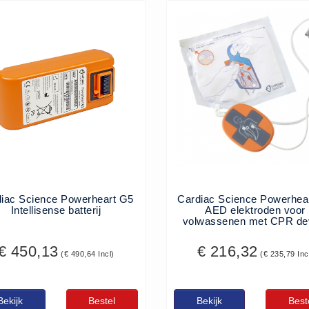
iac Science Powerheart G5
Cardiac Science Powerhea
Intellisense batterij
AED elektroden voor
volwassenen met CPR de
€ 450,13
€ 216,32
(€ 490,64 Incl)
(€ 235,79 Inc
Bekijk
Bestel
Bekijk
Best