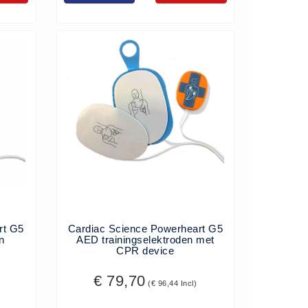
rt G5
Cardiac Science Powerheart G5
n
AED trainingselektroden met
CPR device
€ 79,70
(€ 96,44 Incl)