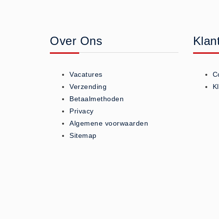
Geneesmiddelen (0)
Huidverzorging (5)
Over Ons
Klan
Koud - Warm kompressen (3)
Overige (1)
Spieren en gewrichten (0)
Vacatures
C
Teken - Beten sets (5)
Verzending
K
Vitamines en mineralen (0)
Betaalmethoden
Privacy
Eerste Hulp Paneel
Algemene voorwaarden
Eerste Hulp Paneel (0)
Sitemap
Evacuatie
Evacuatie (19)
Noodkoffer (0)
Noodverlichting (1)
Stoelen (5)
Zaklampen (9)