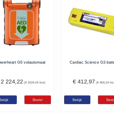
werheart G5 volautomaat
Cardiac Science G3 batte
 2 224,22
€ 412,97
(€ 2424,40 Incl)
(€ 450,14 Inc
Bekijk
Bestel
Bekijk
Best