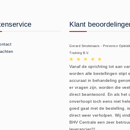
tenservice
Klant beoordelinge
ontact
Gerard Smolenaars - Prevenco Opleidi
lachten
Training B.V.
Vanaf de oprichting tot aan v
worden alle bestellingen stipt 
accuraat in behandeling geno
er vragen zijn, worden die veel
direct beantwoord. En als het 
onverhoopt toch eens niet hel
goed gaat met de bestelling, is
direct weer verholpen. Wij vin
BHV Centrale een zeer betro
leverancier!!!