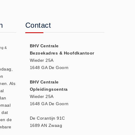
n
Contact
BHV Centrale
ng &
Bezoekadres & Hoofdkantoor
Wieder 25A
1648 GA De Goorn
andaag,
en
BHV Centrale
men. Als
Opleidingscentra
al
Wieder 25A
dan
1648 GA De Goorn
emaal
 dat
De Corantijn 91C
den de
1689 AN Zwaag
uwbare