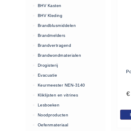
VCA Trajecten
BHV Kasten
>
ISO 9001 Begeleiding
BHV Kleding
>
Evenementenveiligheid
Brandblusmiddelen
>
Inspectiecentrale
Brandmelders
>
Ons Team
Brandvertragend
Nieuws
>
Contact
Brandwondmaterialen
>
Betalingsmogelijkheden
Drogisterij
>
Po
Klachten
Evacuatie
>
Privacy
Keurmeester NEN-3140
>
Verzending
€
Kliklijsten en vitrines
>
Retourneren
Lesboeken
>
Algemene Voorwaarden
Noodproducten
>
Vacatures
Oefenmateriaal
>
Winkel