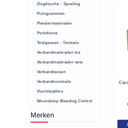
Oogdouche - Spoeling
>
(20)
Pictogrammen
>
AED apparaten (11)
Pleistermaterialen
>
ACTIE
Portofoons
>
Actie (5)
Testgassen - Testsets
>
AED
Verbandmaterialen los
>
AED apparaten (11)
Verbandmaterialen sets
>
AED batterijen (12)
Verbandtassen
AED binnen - buiten kasten (11)
>
AED elektroden (18)
Verbandtrommels
>
Card
AED tassen (14)
Vluchtladders
>
Beademings materialen (6)
Woundstop Bleeding Control
>
AED trainers (14)
Merken
BHV Kasten
BHV kasten (5)