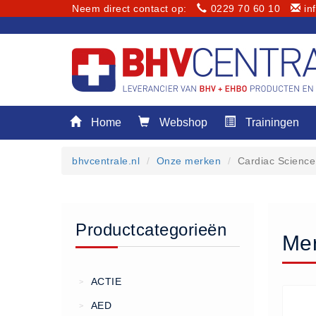
Neem direct contact op:
0229 70 60 10
in
Menu
Home
Webshop
Trainingen
Home
Webshop
bhvcentrale.nl
Onze merken
Cardiac Science
Trainingen
E-Learning
Diensten
Productcategorieën
Keuringen
Mer
RI&E
Bedrijfsnoodplannen
ACTIE
>
Plattegronden
AED
>