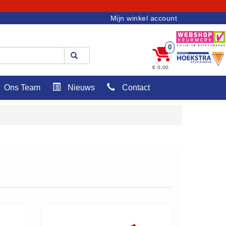
Mijn winkel account
0
€ 0,00
Ons Team
Nieuws
Contact