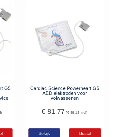
rt G5
Cardiac Science Powerheart G5
AED elektroden voor
vice
volwassenen
€ 81,77
l)
(€ 89,13 Incl)
el
Bekijk
Bestel