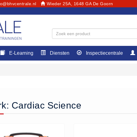
fo@bhvcentrale.nl
Wieder 25A, 1648 GA De Goorn
E-Learning
Diensten
Inspectiecentrale
k: Cardiac Science