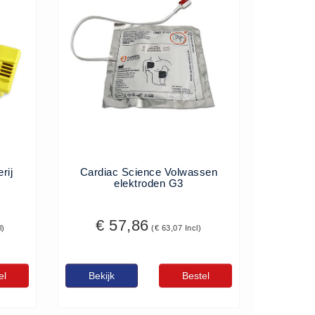
rij
Cardiac Science Volwassen
elektroden G3
€ 57,86
l)
(€ 63,07 Incl)
el
Bekijk
Bestel