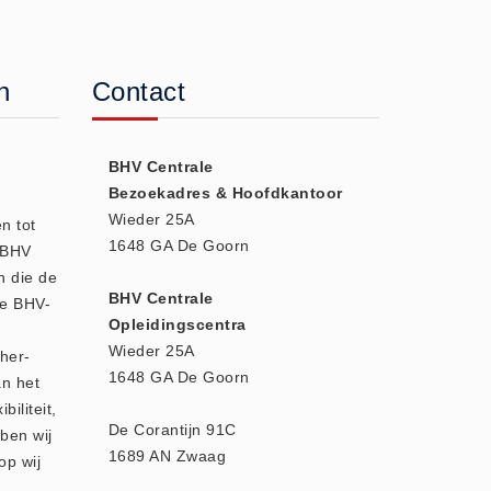
n
Contact
BHV Centrale
Bezoekadres & Hoofdkantoor
Wieder 25A
n tot
1648 GA De Goorn
e BHV
n die de
BHV Centrale
we BHV-
Opleidingscentra
Wieder 25A
 her-
1648 GA De Goorn
an het
biliteit,
De Corantijn 91C
ben wij
1689 AN Zwaag
op wij