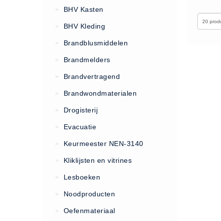
VCA Trajecten
BHV Kasten
>
ISO 9001 Begeleiding
BHV Kleding
>
Evenementenveiligheid
Brandblusmiddelen
>
Inspectiecentrale
Brandmelders
>
Ons Team
Brandvertragend
Nieuws
>
Contact
Brandwondmaterialen
>
Betalingsmogelijkheden
Drogisterij
>
Klachten
Evacuatie
>
Privacy
Keurmeester NEN-3140
>
Verzending
Kliklijsten en vitrines
>
Retourneren
Lesboeken
>
Algemene Voorwaarden
Noodproducten
>
Vacatures
Oefenmateriaal
>
Winkel