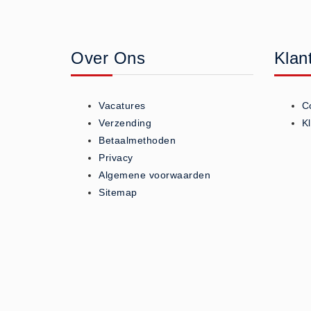
Geneesmiddelen (0)
Huidverzorging (5)
Over Ons
Klan
Koud - Warm kompressen (3)
Overige (1)
Spieren en gewrichten (0)
Vacatures
C
Teken - Beten sets (5)
Verzending
K
Vitamines en mineralen (0)
Betaalmethoden
Privacy
Eerste Hulp Paneel
Algemene voorwaarden
Eerste Hulp Paneel (0)
Sitemap
Evacuatie
Evacuatie (19)
Noodkoffer (0)
Noodverlichting (1)
Stoelen (5)
Zaklampen (9)