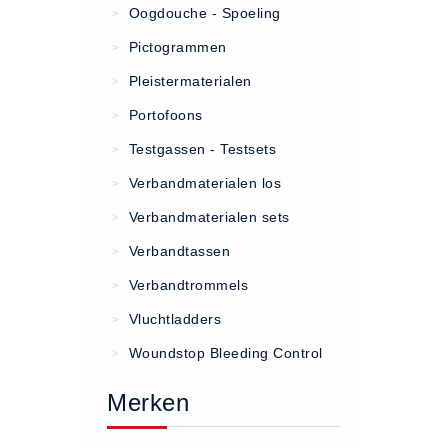
Oogdouche - Spoeling
>
(20)
Pictogrammen
>
AED apparaten (11)
Pleistermaterialen
>
ACTIE
Portofoons
>
Actie (5)
Testgassen - Testsets
>
AED
Verbandmaterialen los
>
AED apparaten (11)
Verbandmaterialen sets
>
AED batterijen (12)
Verbandtassen
AED binnen - buiten kasten (11)
>
AED elektroden (18)
Verbandtrommels
>
AED tassen (14)
Vluchtladders
>
Beademings materialen (6)
Woundstop Bleeding Control
>
AED trainers (14)
Merken
BHV Kasten
BHV kasten (5)