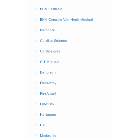
BHV Kleding
>
BHV Centrale
Hesjes (9)
>
BHV Centrale Van Heek Medical
BHV middelen
>
Burncare
BHV kasten (0)
>
Cardiac Science
Evacuatie - Zaklampen (0)
Kleding - Hesjes (0)
>
Cardiosaver
Brandblusmiddelen
>
CU-Medical
Blusdekens (1)
>
Defibtech
Brandblussers (0)
>
Ecosafety
Blusserkasten (3)
>
FireAngel
CO2 blussers (2)
>
FlowFlex
Poederblussers (5)
>
Hartmann
Schuimblussers (6)
>
Brandmelders
HYT
CO melders (2)
>
Medtronic