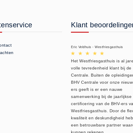
tenservice
Klant beoordelinge
ontact
Eric Veldhuis - Westfriesgasthuis
lachten
Het Westfriesgasthuis is al jare
volle tevredenheid klant bij d
Centrale. Buiten de opleidinge
BHV Centrale voor onze nieu
ers geeft is er een nauwe
samenwerking bij de jaarlijkse
certificering van de BHV-ers v
Westfriesgasthuis. Door de flexi
kwaliteit en deskundigheid heb
een betrouwbare partner waar
kunnen rekenen.