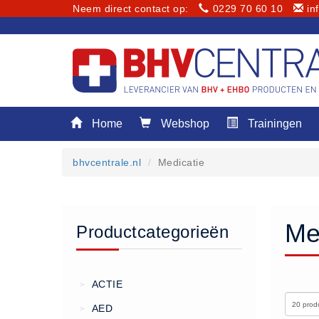
Neem direct contact op:
0229 70 60 10
in
Menu
Home
Webshop
Trainingen
Home
Webshop
bhvcentrale.nl
Medicatie
Trainingen
E-Learning
Diensten
Me
Productcategorieën
Keuringen
RI&E
Bedrijfsnoodplannen
ACTIE
>
Plattegronden
AED
>