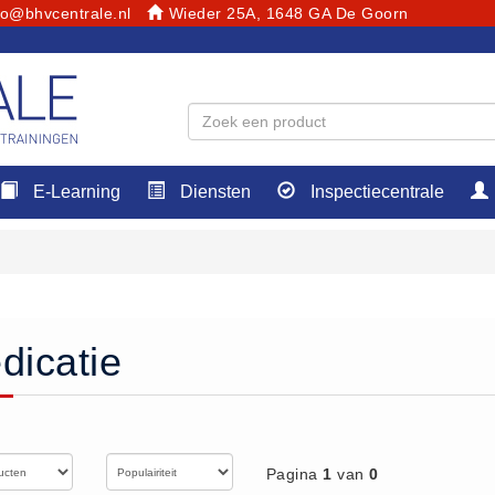
fo@bhvcentrale.nl
Wieder 25A, 1648 GA De Goorn
E-Learning
Diensten
Inspectiecentrale
dicatie
Pagina
1
van
0