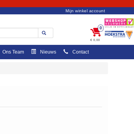
Mijn winkel account
0
€ 0,00
Ons Team
Nieuws
Contact