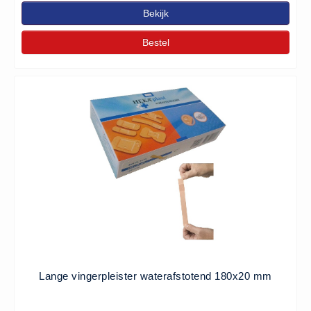
Verbandtrommels
Bekijk
Verbandtrommels (9)
Bestel
Vluchtladders
Vluchtladders (5)
Woundstop Bleeding Control
(20)
stop de bloeding (5)
Zorgproducten algemeen
Medische apparatuur (0)
Lange vingerpleister waterafstotend 180x20 mm