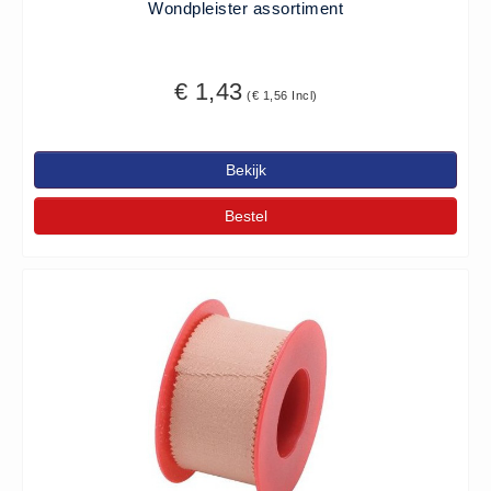
Wondpleister assortiment
Huidverzorging (5)
Koud - Warm kompressen (3)
€ 1,43
Overige (1)
(€ 1,56 Incl)
Spieren en gewrichten (0)
Teken - Beten sets (5)
Bekijk
Vitamines en mineralen (0)
Bestel
Eerste Hulp Paneel
Eerste Hulp Paneel (0)
Evacuatie
Evacuatie (19)
Noodkoffer (0)
Noodverlichting (1)
Stoelen (5)
Zaklampen (9)
Keurmeester NEN-3140