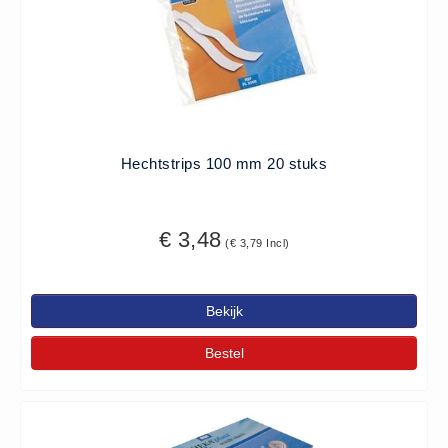
Oogdouche - Spoeling -
Algemeen (5)
Pictogrammen
Bordjes (14)
Stickers (17)
Hechtstrips 100 mm 20 stuks
Pleistermaterialen
Dispensers (5)
€ 3,48
HACCP blauw (4)
(€ 3,79 Incl)
Navulling dispensers (26)
Textiel - Waterafstotend (11)
Bekijk
Portofoons
Bestel
Portofoons - Algemeen (3)
Reanimatiepoppen -
Oefenmateriaal