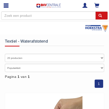
Menu
Home
Textiel - Waterafstotend
Webshop
Trainingen
E-Learning
Diensten
Keuringen
Pagina
1
van
1
RI&E
1
Bedrijfsnoodplannen
Plattegronden
VCA Trajecten