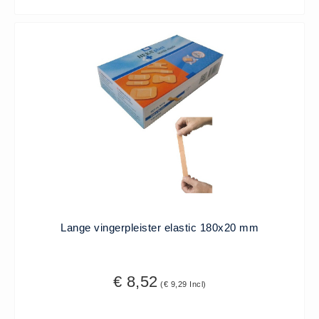
Verbandmaterialen los
Fingerbobs (3)
Gaaskompres - Niet verklevend
(6)
Handschoenen (1)
Hevige bloedingen (2)
Overige - Instrumenten (8)
Snelverband (4)
Windsels (5)
Verbandmaterialen - Algemeen
(1)
Lange vingerpleister elastic 180x20 mm
Verbandmaterialen sets
Verbandmaterialen sets (8)
€ 8,52
Verbandtassen
(€ 9,29 Incl)
Verbandtassen - Algemeen (10)