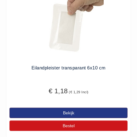
ISO 9001 Begeleiding
Evenementenveiligheid
Inspectiecentrale
Ons Team
Nieuws
Contact
Betalingsmogelijkheden
Eilandpleister transparant 6x10 cm
Klachten
Privacy
Verzending
€ 1,18
(€ 1,29 Incl)
Retourneren
Algemene Voorwaarden
Bekijk
Vacatures
Bestel
Winkel