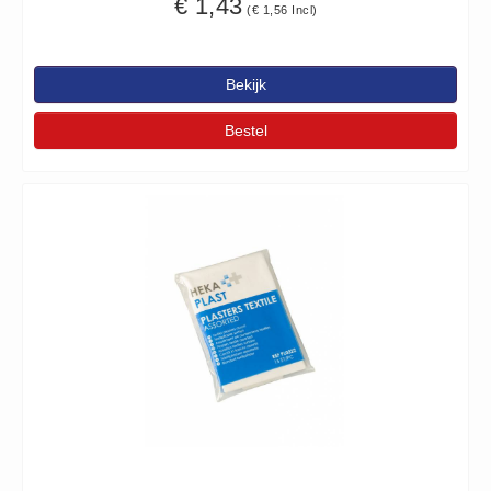
€ 1,43
(€ 1,56 Incl)
Brandmelders - Algemeen (1)
Brandvertragend
Bekijk
Brandvertragend (9)
Brandwondmaterialen
Bestel
Brandwondmaterialen -
Algemeen (9)
CO2 meters
CO2 meters (0)
Corona maatregelen
COVID-19 artikelen (0)
COVID-19 artikelen
COVID-19 artikelen (0)
Drogisterij
Desinfectants (6)
Geneesmiddelen (0)