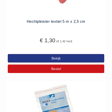
Keurmeester NEN-3140 (1)
Kliklijsten en vitrines
Hechtpleister textiel 5 m x 2,5 cm
Kliklijsten en vitrines (2)
Lesboeken
Lesboeken - Algemeen (10)
€ 1,30
(€ 1,42 Incl)
Medicatie en Drogisterij
Desinfectants (0)
Bekijk
Medicatie (0)
Noodproducten
Bestel
Noodproducten (5)
Oefenmateriaal
Brand (9)
Trainingselektroden (7)
Verslikken en verstikken (1)
Oogdouche - Spoeling