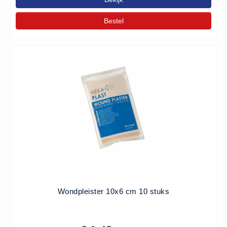
Hesjes (9)
Bestel
BHV middelen
BHV kasten (0)
Evacuatie - Zaklampen (0)
Kleding - Hesjes (0)
Brandblusmiddelen
Blusdekens (1)
Brandblussers (0)
Blusserkasten (3)
CO2 blussers (2)
Poederblussers (5)
Schuimblussers (6)
Wondpleister 10x6 cm 10 stuks
Brandmelders
CO melders (2)
Rookmelders (8)