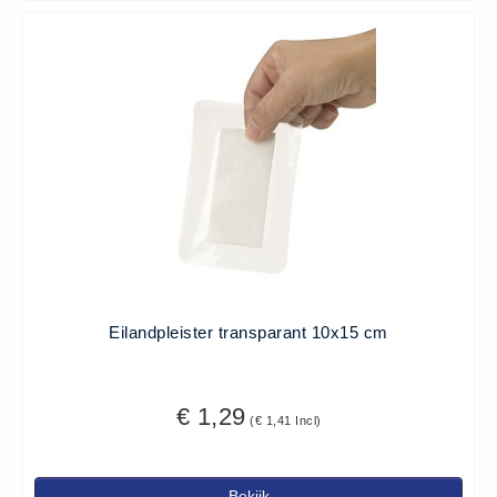
(20)
AED apparaten (11)
ACTIE
Actie (5)
AED
AED apparaten (11)
AED batterijen (12)
AED binnen - buiten kasten (11)
AED elektroden (18)
AED tassen (14)
Eilandpleister transparant 10x15 cm
Beademings materialen (6)
AED trainers (14)
€ 1,29
BHV Kasten
(€ 1,41 Incl)
BHV kasten (5)
BHV Kleding
Bekijk