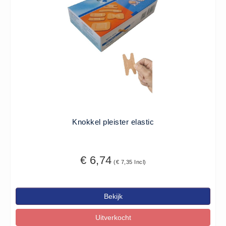
- (0)
Accessoires Ambu (0)
Accessoires Laerdal (0)
Reanimatiepoppen -
Oefenmateriaal - Algemeen (0)
Reanimatiepoppen Ambu (0)
Reanimatiepoppen Brayden
Lights (0)
Reanimatiepoppen Laerdal (0)
Knokkel pleister elastic
Reanimatiepoppen Lifeform (0)
Testgassen - Testsets
€ 6,74
(€ 7,35 Incl)
Testgassen - Testsets -
Algemeen (5)
Bekijk
VDB
Computers (0)
Uitverkocht