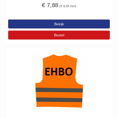
€ 7,88
(€ 9,53 Incl)
Keurmeester NEN-3140 (1)
Kliklijsten en vitrines
Kliklijsten en vitrines (2)
Bekijk
Lesboeken
Bestel
Lesboeken - Algemeen (10)
Medicatie en Drogisterij
Desinfectants (0)
Medicatie (0)
Noodproducten
Noodproducten (5)
Oefenmateriaal
Brand (9)
Trainingselektroden (7)
Verslikken en verstikken (1)
Oogdouche - Spoeling