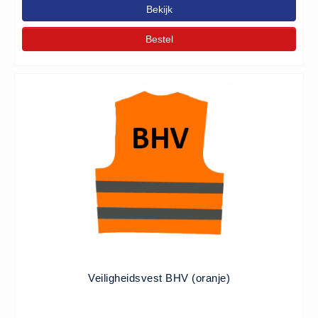
Bekijk
Huidverzorging (5)
Koud - Warm kompressen (3)
Bestel
Overige (1)
Spieren en gewrichten (0)
Teken - Beten sets (5)
Vitamines en mineralen (0)
Eerste Hulp Paneel
Eerste Hulp Paneel (0)
Evacuatie
Evacuatie (19)
Noodkoffer (0)
Noodverlichting (1)
Stoelen (5)
Veiligheidsvest BHV (oranje)
Zaklampen (9)
Keurmeester NEN-3140