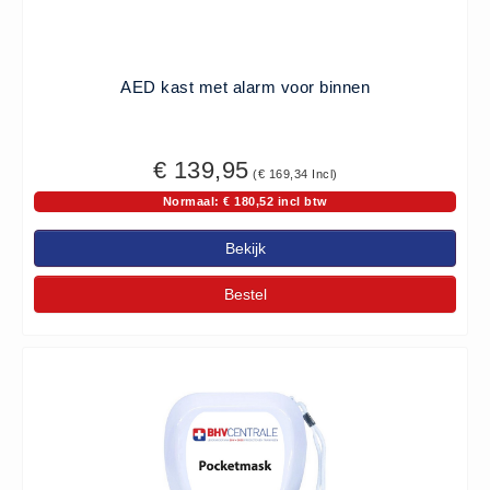
ISO 9001 Begeleiding
Evenementenveiligheid
Inspectiecentrale
AED kast met alarm voor binnen
Ons Team
Nieuws
€ 139,95
(€ 169,34 Incl)
Contact
Normaal: € 180,52 incl btw
Betalingsmogelijkheden
Klachten
Bekijk
Privacy
Bestel
Verzending
Retourneren
Algemene Voorwaarden
Vacatures
Winkel