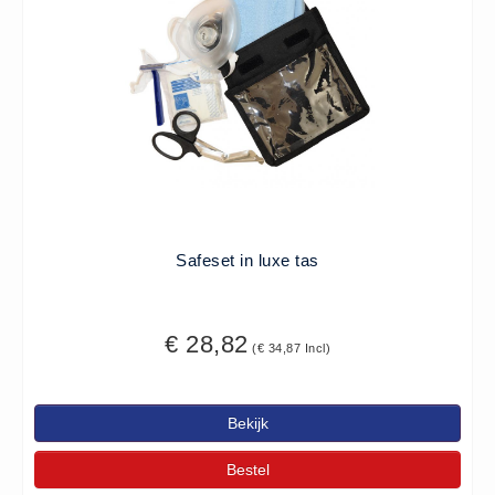
Hesjes (9)
BHV middelen
BHV kasten (0)
Evacuatie - Zaklampen (0)
Kleding - Hesjes (0)
Brandblusmiddelen
Blusdekens (1)
Brandblussers (0)
Safeset in luxe tas
Blusserkasten (3)
CO2 blussers (2)
€ 28,82
(€ 34,87 Incl)
Poederblussers (5)
Schuimblussers (6)
Brandmelders
Bekijk
CO melders (2)
Bestel
Rookmelders (8)