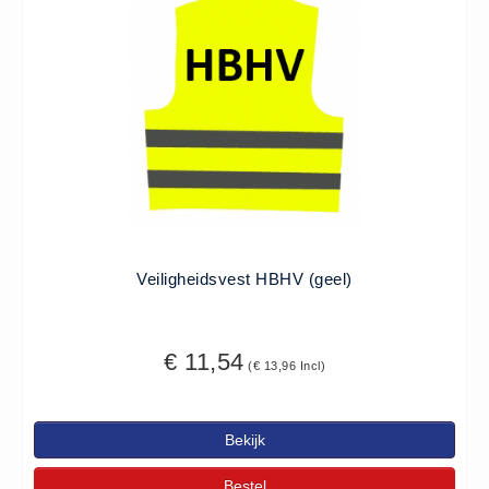
Verbandtrommels
Verbandtrommels (9)
Vluchtladders
Vluchtladders (5)
Woundstop Bleeding Control
(20)
stop de bloeding (5)
Zorgproducten algemeen
Medische apparatuur (0)
Veiligheidsvest HBHV (geel)
€ 11,54
(€ 13,96 Incl)
Bekijk
Bestel