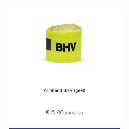
Brandmelders - Algemeen (1)
Brandvertragend
Brandvertragend (9)
Brandwondmaterialen
Brandwondmaterialen -
Algemeen (9)
CO2 meters
CO2 meters (0)
Corona maatregelen
COVID-19 artikelen (0)
Armband BHV (geel)
COVID-19 artikelen
COVID-19 artikelen (0)
Drogisterij
€ 5,40
(€ 6,53 Incl)
Desinfectants (6)
Geneesmiddelen (0)