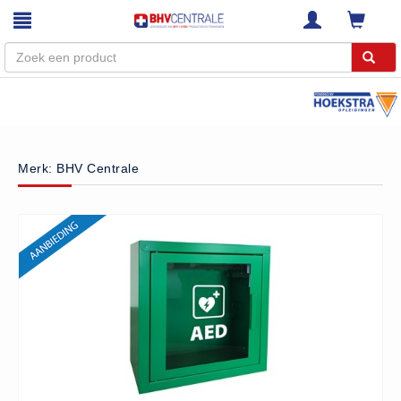
Menu
Home
Merk: BHV Centrale
Webshop
Trainingen
E-Learning
Diensten
Keuringen
RI&E
Bedrijfsnoodplannen
Plattegronden
VCA Trajecten