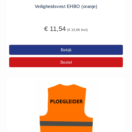
Veiligheidsvest EHBO (oranje)
Oogdouche - Spoeling -
Algemeen (5)
Pictogrammen
€ 11,54
(€ 13,96 Incl)
Bordjes (14)
Stickers (17)
Bekijk
Pleistermaterialen
Dispensers (5)
Bestel
HACCP blauw (4)
Navulling dispensers (26)
Textiel - Waterafstotend (11)
Portofoons
Portofoons - Algemeen (3)
Reanimatiepoppen -
Oefenmateriaal