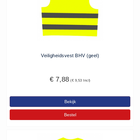
Verbandmaterialen los
Fingerbobs (3)
Gaaskompres - Niet verklevend
(6)
Handschoenen (1)
Hevige bloedingen (2)
Veiligheidsvest BHV (geel)
Overige - Instrumenten (8)
Snelverband (4)
Windsels (5)
€ 7,88
(€ 9,53 Incl)
Verbandmaterialen - Algemeen
(1)
Bekijk
Verbandmaterialen sets
Verbandmaterialen sets (8)
Bestel
Verbandtassen
Verbandtassen - Algemeen (10)