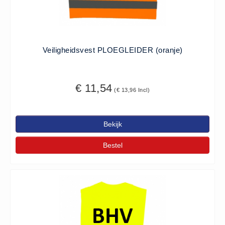
- (0)
Accessoires Ambu (0)
Accessoires Laerdal (0)
Reanimatiepoppen -
Veiligheidsvest PLOEGLEIDER (oranje)
Oefenmateriaal - Algemeen (0)
Reanimatiepoppen Ambu (0)
€ 11,54
Reanimatiepoppen Brayden
(€ 13,96 Incl)
Lights (0)
Reanimatiepoppen Laerdal (0)
Bekijk
Reanimatiepoppen Lifeform (0)
Bestel
Testgassen - Testsets
Testgassen - Testsets -
Algemeen (5)
VDB
Computers (0)