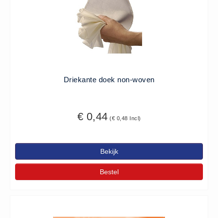
Oogdouche - Spoeling -
Algemeen (5)
Pictogrammen
Bordjes (14)
Stickers (17)
Driekante doek non-woven
Pleistermaterialen
Dispensers (5)
€ 0,44
HACCP blauw (4)
(€ 0,48 Incl)
Navulling dispensers (26)
Textiel - Waterafstotend (11)
Bekijk
Portofoons
Bestel
Portofoons - Algemeen (3)
Reanimatiepoppen -
Oefenmateriaal