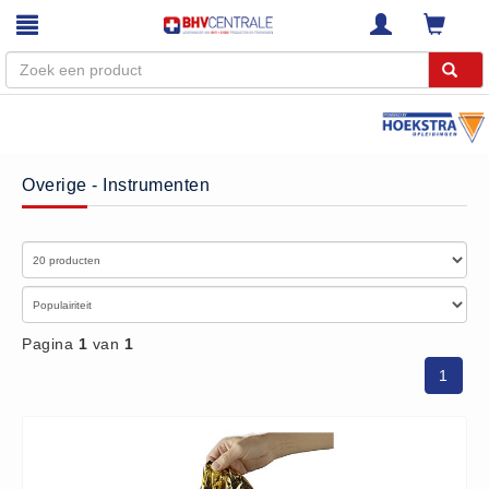
Menu
Home
Overige - Instrumenten
Webshop
Trainingen
E-Learning
Diensten
Keuringen
Pagina
1
van
1
RI&E
1
Bedrijfsnoodplannen
Plattegronden
VCA Trajecten