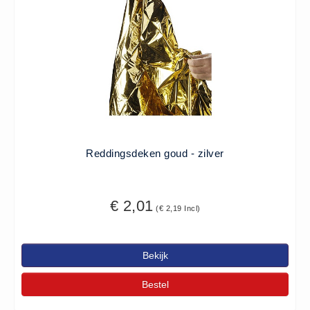
ISO 9001 Begeleiding
Evenementenveiligheid
Inspectiecentrale
Ons Team
Nieuws
Contact
Betalingsmogelijkheden
Reddingsdeken goud - zilver
Klachten
Privacy
Verzending
€ 2,01
(€ 2,19 Incl)
Retourneren
Algemene Voorwaarden
Bekijk
Vacatures
Bestel
Winkel