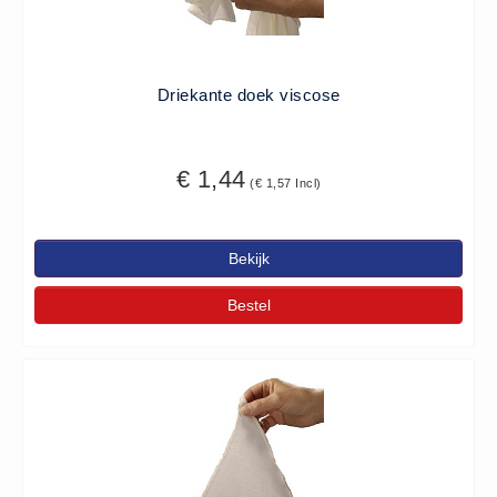
Keurmeester NEN-3140 (1)
Kliklijsten en vitrines
Driekante doek viscose
Kliklijsten en vitrines (2)
Lesboeken
Lesboeken - Algemeen (10)
€ 1,44
(€ 1,57 Incl)
Medicatie en Drogisterij
Desinfectants (0)
Bekijk
Medicatie (0)
Noodproducten
Bestel
Noodproducten (5)
Oefenmateriaal
Brand (9)
Trainingselektroden (7)
Verslikken en verstikken (1)
Oogdouche - Spoeling