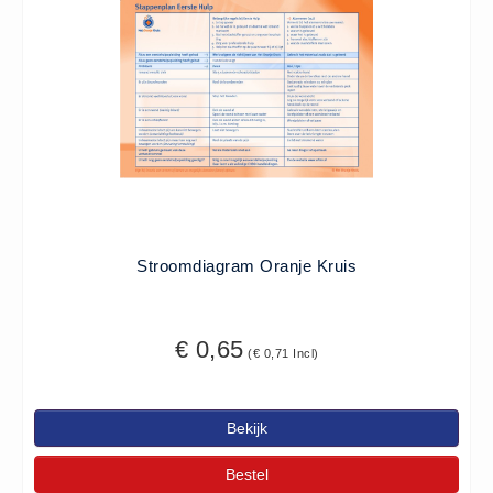
- (0)
Accessoires Ambu (0)
Accessoires Laerdal (0)
Reanimatiepoppen -
Oefenmateriaal - Algemeen (0)
Reanimatiepoppen Ambu (0)
Reanimatiepoppen Brayden
Lights (0)
Reanimatiepoppen Laerdal (0)
Stroomdiagram Oranje Kruis
Reanimatiepoppen Lifeform (0)
Testgassen - Testsets
€ 0,65
(€ 0,71 Incl)
Testgassen - Testsets -
Algemeen (5)
Bekijk
VDB
Computers (0)
Bestel