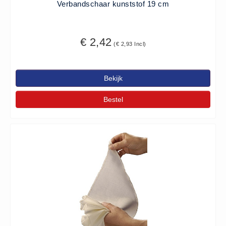
Verbandschaar kunststof 19 cm
Huidverzorging (5)
Koud - Warm kompressen (3)
€ 2,42
Overige (1)
(€ 2,93 Incl)
Spieren en gewrichten (0)
Teken - Beten sets (5)
Bekijk
Vitamines en mineralen (0)
Bestel
Eerste Hulp Paneel
Eerste Hulp Paneel (0)
Evacuatie
Evacuatie (19)
Noodkoffer (0)
Noodverlichting (1)
Stoelen (5)
Zaklampen (9)
Keurmeester NEN-3140