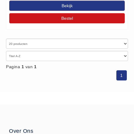
Verbandtrommels
Bekijk
Verbandtrommels (9)
Bestel
Vluchtladders
Vluchtladders (5)
Woundstop Bleeding Control
(20)
stop de bloeding (5)
Zorgproducten algemeen
Pagina
1
van
1
Medische apparatuur (0)
1
Over Ons