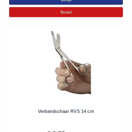
Hesjes (9)
Bestel
BHV middelen
BHV kasten (0)
Evacuatie - Zaklampen (0)
Kleding - Hesjes (0)
Brandblusmiddelen
Blusdekens (1)
Brandblussers (0)
Blusserkasten (3)
CO2 blussers (2)
Poederblussers (5)
Schuimblussers (6)
Verbandschaar RVS 14 cm
Brandmelders
CO melders (2)
Rookmelders (8)