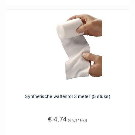
Verbandmaterialen los
Fingerbobs (3)
Gaaskompres - Niet verklevend
(6)
Handschoenen (1)
Hevige bloedingen (2)
Overige - Instrumenten (8)
Snelverband (4)
Windsels (5)
Verbandmaterialen - Algemeen
(1)
Synthetische wattenrol 3 meter (5 stuks)
Verbandmaterialen sets
Verbandmaterialen sets (8)
€ 4,74
Verbandtassen
(€ 5,17 Incl)
Verbandtassen - Algemeen (10)