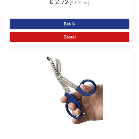
€ 2,72
(€ 3,29 Incl)
Brandmelders - Algemeen (1)
Brandvertragend
Bekijk
Brandvertragend (9)
Brandwondmaterialen
Bestel
Brandwondmaterialen -
Algemeen (9)
CO2 meters
CO2 meters (0)
Corona maatregelen
COVID-19 artikelen (0)
COVID-19 artikelen
COVID-19 artikelen (0)
Drogisterij
Desinfectants (6)
Geneesmiddelen (0)