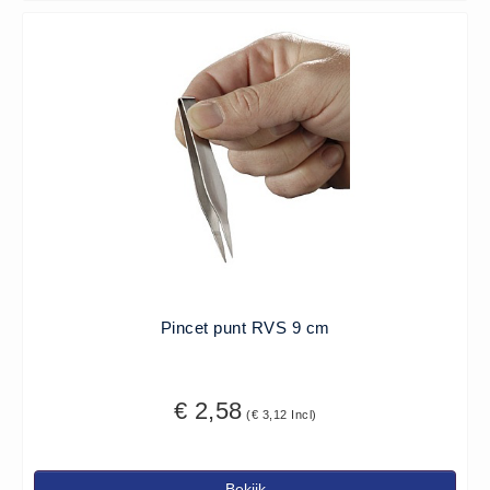
(20)
AED apparaten (11)
ACTIE
Actie (5)
AED
AED apparaten (11)
AED batterijen (12)
AED binnen - buiten kasten (11)
AED elektroden (18)
AED tassen (14)
Pincet punt RVS 9 cm
Beademings materialen (6)
AED trainers (14)
€ 2,58
BHV Kasten
(€ 3,12 Incl)
BHV kasten (5)
BHV Kleding
Bekijk