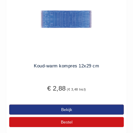
ISO 9001 Begeleiding
Evenementenveiligheid
Inspectiecentrale
Ons Team
Nieuws
Contact
Betalingsmogelijkheden
Koud-warm kompres 12x29 cm
Klachten
Privacy
Verzending
€ 2,88
(€ 3,48 Incl)
Retourneren
Algemene Voorwaarden
Bekijk
Vacatures
Bestel
Winkel