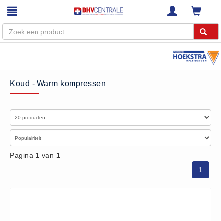
Menu
Home
Koud - Warm kompressen
Webshop
Trainingen
E-Learning
Diensten
Keuringen
Pagina
1
van
1
RI&E
1
Bedrijfsnoodplannen
Plattegronden
VCA Trajecten