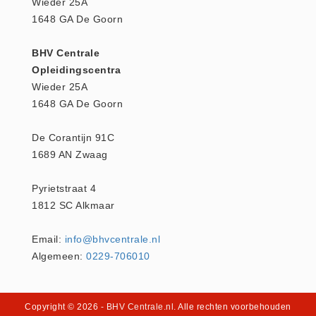
Wieder 25A
1648 GA De Goorn
Oogdouche - Spoeling -
Algemeen (5)
BHV Centrale
Pictogrammen
Opleidingscentra
Bordjes (14)
Wieder 25A
1648 GA De Goorn
Stickers (17)
Pleistermaterialen
De Corantijn 91C
Dispensers (5)
1689 AN Zwaag
HACCP blauw (4)
Pyrietstraat 4
Navulling dispensers (26)
1812 SC Alkmaar
Textiel - Waterafstotend (11)
Portofoons
Email:
info@bhvcentrale.nl
Portofoons - Algemeen (3)
Algemeen:
0229-706010
Reanimatiepoppen -
Oefenmateriaal
Copyright © 2026
- BHV Centrale.nl
. Alle rechten voorbehouden