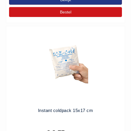
Hesjes (9)
Bestel
BHV middelen
BHV kasten (0)
Evacuatie - Zaklampen (0)
Kleding - Hesjes (0)
Brandblusmiddelen
Blusdekens (1)
Brandblussers (0)
Blusserkasten (3)
CO2 blussers (2)
Poederblussers (5)
Schuimblussers (6)
Instant coldpack 15x17 cm
Brandmelders
CO melders (2)
Rookmelders (8)