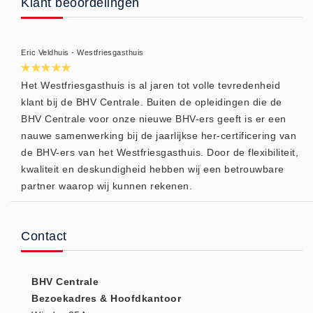
Klant beoordelingen
Keurmeester NEN-3140 (1)
Kliklijsten en vitrines
Eric Veldhuis - Westfriesgasthuis
Kliklijsten en vitrines (2)
Lesboeken
Het Westfriesgasthuis is al jaren tot volle tevredenheid
klant bij de BHV Centrale. Buiten de opleidingen die de
Lesboeken - Algemeen (10)
BHV Centrale voor onze nieuwe BHV-ers geeft is er een
Medicatie en Drogisterij
nauwe samenwerking bij de jaarlijkse her-certificering van
Desinfectants (0)
de BHV-ers van het Westfriesgasthuis. Door de flexibiliteit,
Medicatie (0)
kwaliteit en deskundigheid hebben wij een betrouwbare
partner waarop wij kunnen rekenen.
Noodproducten
Noodproducten (5)
Oefenmateriaal
Contact
Brand (9)
Trainingselektroden (7)
BHV Centrale
Verslikken en verstikken (1)
Bezoekadres & Hoofdkantoor
Oogdouche - Spoeling