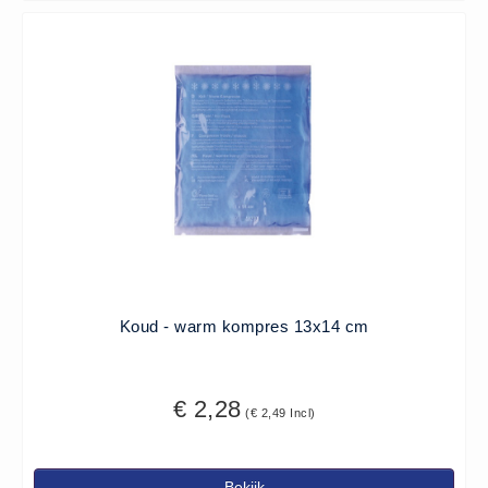
(20)
AED apparaten (11)
ACTIE
Actie (5)
AED
AED apparaten (11)
AED batterijen (12)
AED binnen - buiten kasten (11)
AED elektroden (18)
AED tassen (14)
Koud - warm kompres 13x14 cm
Beademings materialen (6)
AED trainers (14)
€ 2,28
BHV Kasten
(€ 2,49 Incl)
BHV kasten (5)
BHV Kleding
Bekijk