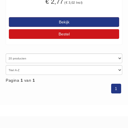
€ 2,77
(€ 3,02 Incl)
Brandmelders - Algemeen (1)
Brandvertragend
Bekijk
Brandvertragend (9)
Brandwondmaterialen
Bestel
Brandwondmaterialen -
Algemeen (9)
CO2 meters
CO2 meters (0)
Corona maatregelen
Pagina
1
van
1
COVID-19 artikelen (0)
1
COVID-19 artikelen
COVID-19 artikelen (0)
Drogisterij
Desinfectants (6)
Geneesmiddelen (0)