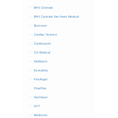
BHV Kleding
>
BHV Centrale
Hesjes (9)
>
BHV Centrale Van Heek Medical
BHV middelen
>
Burncare
BHV kasten (0)
>
Cardiac Science
Evacuatie - Zaklampen (0)
Kleding - Hesjes (0)
>
Cardiosaver
Brandblusmiddelen
>
CU-Medical
Blusdekens (1)
>
Defibtech
Brandblussers (0)
>
Ecosafety
Blusserkasten (3)
>
FireAngel
CO2 blussers (2)
>
FlowFlex
Poederblussers (5)
>
Hartmann
Schuimblussers (6)
>
Brandmelders
HYT
CO melders (2)
>
Medtronic