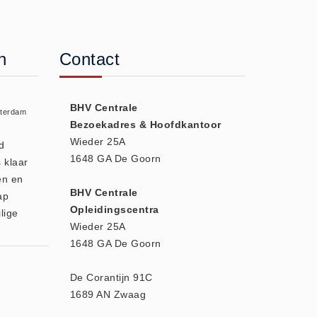
n
Contact
BHV Centrale
sterdam
Bezoekadres & Hoofdkantoor
Wieder 25A
d
1648 GA De Goorn
 klaar
en en
BHV Centrale
ap
Opleidingscentra
lige
Wieder 25A
1648 GA De Goorn
De Corantijn 91C
1689 AN Zwaag