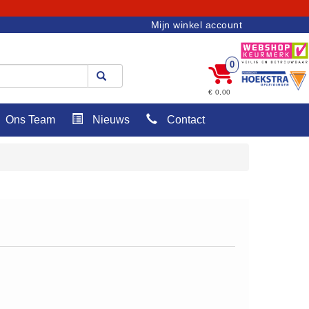
Mijn winkel account
0
€ 0,00
Ons Team
Nieuws
Contact