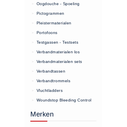
Oogdouche - Spoeling
>
(20)
Pictogrammen
>
AED apparaten (11)
Pleistermaterialen
>
ACTIE
Portofoons
>
Actie (5)
Testgassen - Testsets
>
AED
Verbandmaterialen los
>
AED apparaten (11)
Verbandmaterialen sets
>
AED batterijen (12)
Verbandtassen
AED binnen - buiten kasten (11)
>
AED elektroden (18)
Verbandtrommels
>
AED tassen (14)
Vluchtladders
>
Beademings materialen (6)
Woundstop Bleeding Control
>
AED trainers (14)
Merken
BHV Kasten
BHV kasten (5)