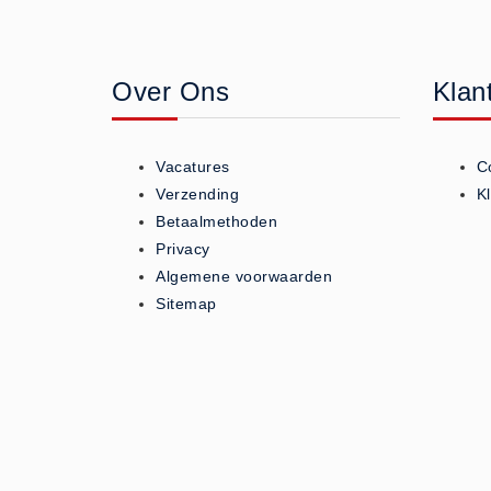
Geneesmiddelen (0)
Huidverzorging (5)
Over Ons
Klan
Koud - Warm kompressen (3)
Overige (1)
Spieren en gewrichten (0)
Vacatures
C
Teken - Beten sets (5)
Verzending
K
Vitamines en mineralen (0)
Betaalmethoden
Privacy
Eerste Hulp Paneel
Algemene voorwaarden
Eerste Hulp Paneel (0)
Sitemap
Evacuatie
Evacuatie (19)
Noodkoffer (0)
Noodverlichting (1)
Stoelen (5)
Zaklampen (9)