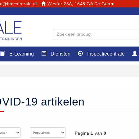
fo@bhvcentrale.nl
Wieder 25A, 1648 GA De Goorn
E-Learning
Diensten
Inspectiecentrale
VID-19 artikelen
Pagina
1
van
0