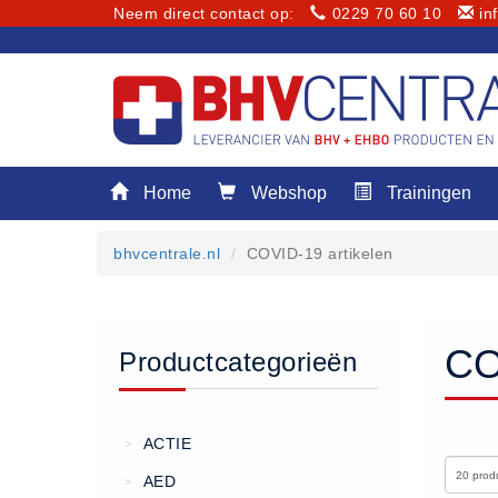
Neem direct contact op:
0229 70 60 10
in
Menu
Home
Webshop
Trainingen
Home
Webshop
bhvcentrale.nl
COVID-19 artikelen
Trainingen
E-Learning
Diensten
CO
Productcategorieën
Keuringen
RI&E
Bedrijfsnoodplannen
ACTIE
>
Plattegronden
AED
>