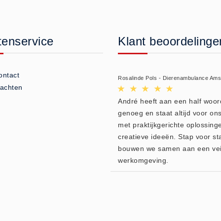
tenservice
Klant beoordelinge
ontact
Rosalinde Pols - Dierenambulance Am
lachten
André heeft aan een half woor
genoeg en staat altijd voor ons
met praktijkgerichte oplossing
creatieve ideeën. Stap voor st
bouwen we samen aan een vei
werkomgeving.