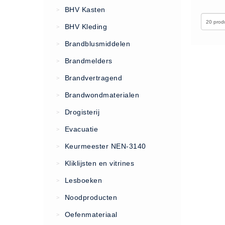
VCA Trajecten
BHV Kasten
>
ISO 9001 Begeleiding
BHV Kleding
>
Evenementenveiligheid
Brandblusmiddelen
>
Inspectiecentrale
Brandmelders
>
Ons Team
Brandvertragend
Nieuws
>
Contact
Brandwondmaterialen
>
Betalingsmogelijkheden
Drogisterij
>
Klachten
Evacuatie
>
Privacy
Keurmeester NEN-3140
>
Verzending
Kliklijsten en vitrines
>
Retourneren
Lesboeken
>
Algemene Voorwaarden
Noodproducten
>
Vacatures
Oefenmateriaal
>
Winkel