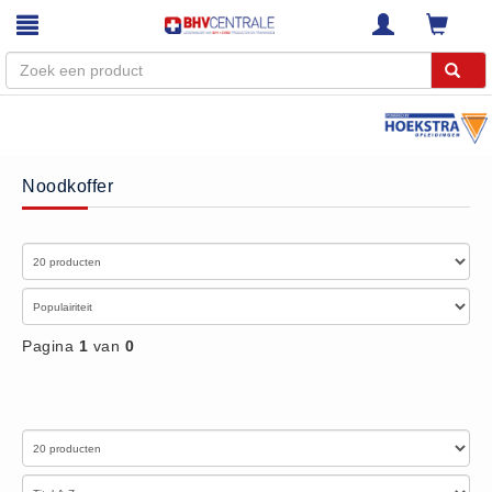
Menu
Home
Noodkoffer
Webshop
Trainingen
E-Learning
Diensten
Keuringen
Pagina
1
van
0
RI&E
Bedrijfsnoodplannen
Plattegronden
VCA Trajecten