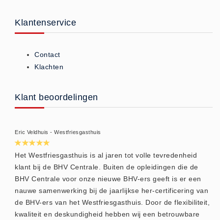
(20)
Klantenservice
AED apparaten (11)
ACTIE
Actie (5)
Contact
Klachten
AED
AED apparaten (11)
Klant beoordelingen
AED batterijen (12)
AED binnen - buiten kasten (11)
AED elektroden (18)
Eric Veldhuis - Westfriesgasthuis
AED tassen (14)
Het Westfriesgasthuis is al jaren tot volle tevredenheid
Beademings materialen (6)
klant bij de BHV Centrale. Buiten de opleidingen die de
AED trainers (14)
BHV Centrale voor onze nieuwe BHV-ers geeft is er een
BHV Kasten
nauwe samenwerking bij de jaarlijkse her-certificering van
BHV kasten (5)
de BHV-ers van het Westfriesgasthuis. Door de flexibiliteit,
kwaliteit en deskundigheid hebben wij een betrouwbare
BHV Kleding