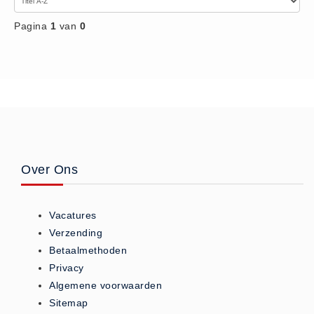
ISO 9001 Begeleiding
Pagina
1
van
0
Evenementenveiligheid
Inspectiecentrale
Ons Team
Nieuws
Contact
Betalingsmogelijkheden
Klachten
Over Ons
Privacy
Verzending
Vacatures
Retourneren
Verzending
Algemene Voorwaarden
Betaalmethoden
Vacatures
Privacy
Algemene voorwaarden
Winkel
Sitemap