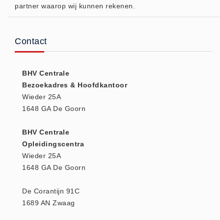
partner waarop wij kunnen rekenen.
Hesjes (9)
BHV middelen
BHV kasten (0)
Contact
Evacuatie - Zaklampen (0)
Kleding - Hesjes (0)
BHV Centrale
Brandblusmiddelen
Bezoekadres & Hoofdkantoor
Wieder 25A
Blusdekens (1)
1648 GA De Goorn
Brandblussers (0)
Blusserkasten (3)
BHV Centrale
CO2 blussers (2)
Opleidingscentra
Wieder 25A
Poederblussers (5)
1648 GA De Goorn
Schuimblussers (6)
Brandmelders
De Corantijn 91C
CO melders (2)
1689 AN Zwaag
Rookmelders (8)