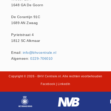
1648 GA De Goorn
Hesjes (9)
BHV middelen
De Corantijn 91C
BHV kasten (0)
1689 AN Zwaag
Evacuatie - Zaklampen (0)
Pyrietstraat 4
Kleding - Hesjes (0)
1812 SC Alkmaar
Brandblusmiddelen
Blusdekens (1)
Email:
info@bhvcentrale.nl
Brandblussers (0)
Algemeen:
0229-706010
Blusserkasten (3)
CO2 blussers (2)
Copyright © 2026
- BHV Centrale.nl
. Alle rechten voorbehouden
Poederblussers (5)
Facebook
|
LinkedIn
Schuimblussers (6)
Brandmelders
CO melders (2)
Rookmelders (8)