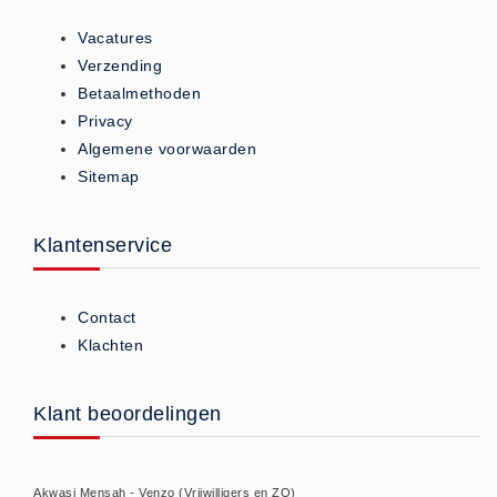
ISO 9001 Begeleiding
Vacatures
Evenementenveiligheid
Verzending
Inspectiecentrale
Betaalmethoden
Ons Team
Privacy
Nieuws
Algemene voorwaarden
Sitemap
Contact
Betalingsmogelijkheden
Klantenservice
Klachten
Privacy
Verzending
Contact
Klachten
Retourneren
Algemene Voorwaarden
Klant beoordelingen
Vacatures
Winkel
Akwasi Mensah - Venzo (Vrijwilligers en ZO)