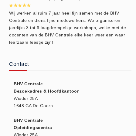
(20)
Wij werken al ruim 7 jaar heel fijn samen met de BHV
AED apparaten (11)
Centrale en diens fijne medewerkers. We organiseren
ACTIE
jaarlijks 3 tot 6 laagdrempelige workshops, welke met de
Actie (5)
docenten van de BHV Centrale elke keer weer een waar
AED
leerzaam feestje zijn!
AED apparaten (11)
AED batterijen (12)
Contact
AED binnen - buiten kasten (11)
AED elektroden (18)
BHV Centrale
AED tassen (14)
Bezoekadres & Hoofdkantoor
Beademings materialen (6)
Wieder 25A
1648 GA De Goorn
AED trainers (14)
BHV Kasten
BHV Centrale
BHV kasten (5)
Opleidingscentra
BHV Kleding
Wieder 25A