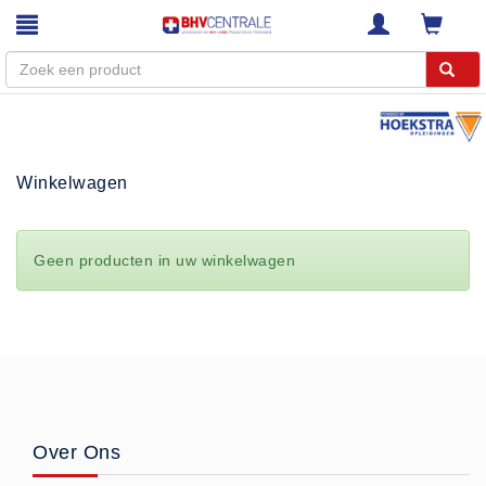
Menu
Home
Winkelwagen
Webshop
Trainingen
Geen producten in uw winkelwagen
E-Learning
Diensten
Keuringen
RI&E
Bedrijfsnoodplannen
Plattegronden
Over Ons
VCA Trajecten