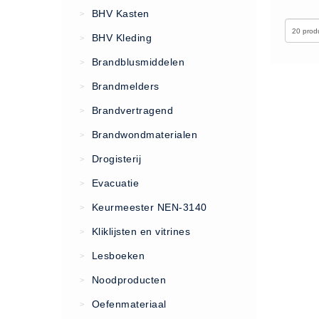
VCA Trajecten
BHV Kasten
>
ISO 9001 Begeleiding
BHV Kleding
>
Evenementenveiligheid
Brandblusmiddelen
>
Inspectiecentrale
Brandmelders
>
Ons Team
Brandvertragend
Nieuws
>
Contact
Brandwondmaterialen
>
Betalingsmogelijkheden
Drogisterij
>
Klachten
Evacuatie
>
Privacy
Keurmeester NEN-3140
>
Verzending
Kliklijsten en vitrines
>
Retourneren
Lesboeken
>
Algemene Voorwaarden
Noodproducten
>
Vacatures
Oefenmateriaal
>
Winkel