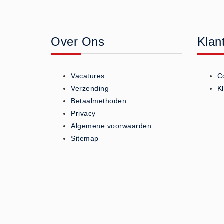
Geneesmiddelen (0)
Huidverzorging (5)
Over Ons
Klan
Koud - Warm kompressen (3)
Overige (1)
Spieren en gewrichten (0)
Vacatures
C
Teken - Beten sets (5)
Verzending
K
Vitamines en mineralen (0)
Betaalmethoden
Privacy
Eerste Hulp Paneel
Algemene voorwaarden
Eerste Hulp Paneel (0)
Sitemap
Evacuatie
Evacuatie (19)
Noodkoffer (0)
Noodverlichting (1)
Stoelen (5)
Zaklampen (9)