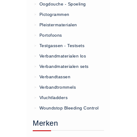
Oogdouche - Spoeling
>
(20)
Pictogrammen
>
AED apparaten (11)
Pleistermaterialen
>
ACTIE
Portofoons
>
Actie (5)
Testgassen - Testsets
>
AED
Verbandmaterialen los
>
AED apparaten (11)
Verbandmaterialen sets
>
AED batterijen (12)
Verbandtassen
AED binnen - buiten kasten (11)
>
AED elektroden (18)
Verbandtrommels
>
AED tassen (14)
Vluchtladders
>
Beademings materialen (6)
Woundstop Bleeding Control
>
AED trainers (14)
Merken
BHV Kasten
BHV kasten (5)