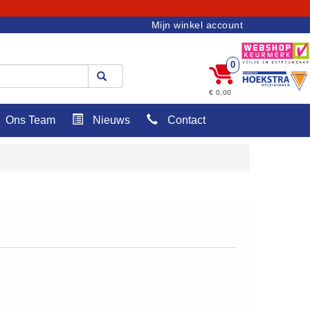
Mijn winkel account
0
€ 0,00
Ons Team
Nieuws
Contact