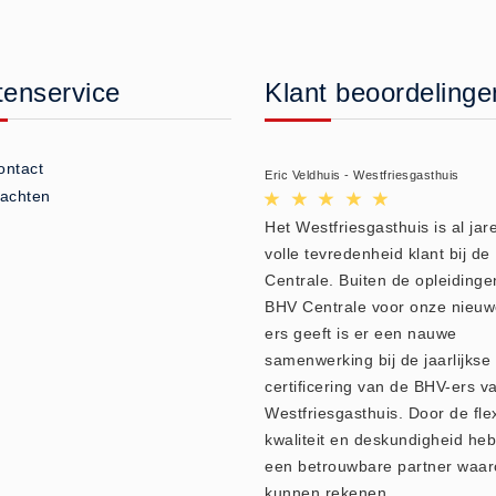
tenservice
Klant beoordelinge
ontact
Eric Veldhuis - Westfriesgasthuis
lachten
Het Westfriesgasthuis is al jare
volle tevredenheid klant bij d
Centrale. Buiten de opleidinge
BHV Centrale voor onze nieu
ers geeft is er een nauwe
samenwerking bij de jaarlijkse
certificering van de BHV-ers v
Westfriesgasthuis. Door de flexi
kwaliteit en deskundigheid heb
een betrouwbare partner waar
kunnen rekenen.