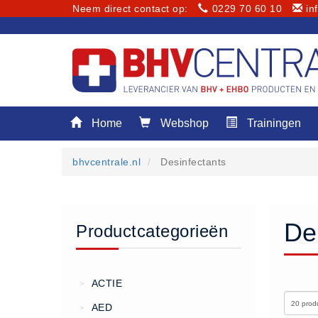
Neem direct contact op:
0229 70 60 10
in
Menu
Home
Webshop
Trainingen
Home
Webshop
bhvcentrale.nl
Desinfectants
Trainingen
E-Learning
Diensten
De
Productcategorieën
Keuringen
RI&E
Bedrijfsnoodplannen
ACTIE
>
Plattegronden
AED
>