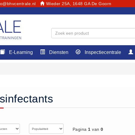
fo@bhvcentrale.nl
Wieder 25A, 1648 GA De Goorn
E-Learning
Diensten
Inspectiecentrale
sinfectants
Pagina
1
van
0