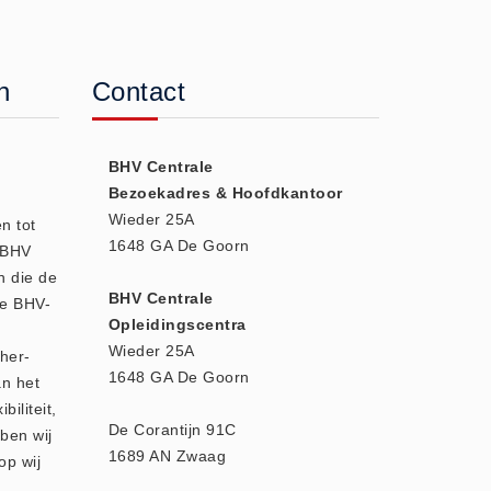
n
Contact
BHV Centrale
Bezoekadres & Hoofdkantoor
Wieder 25A
n tot
1648 GA De Goorn
e BHV
n die de
BHV Centrale
we BHV-
Opleidingscentra
Wieder 25A
 her-
1648 GA De Goorn
an het
biliteit,
De Corantijn 91C
ben wij
1689 AN Zwaag
op wij