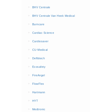
BHV Kleding
>
BHV Centrale
Hesjes (9)
>
BHV Centrale Van Heek Medical
BHV middelen
>
Burncare
BHV kasten (0)
>
Cardiac Science
Evacuatie - Zaklampen (0)
Kleding - Hesjes (0)
>
Cardiosaver
Brandblusmiddelen
>
CU-Medical
Blusdekens (1)
>
Defibtech
Brandblussers (0)
>
Ecosafety
Blusserkasten (3)
>
FireAngel
CO2 blussers (2)
>
FlowFlex
Poederblussers (5)
>
Hartmann
Schuimblussers (6)
>
Brandmelders
HYT
CO melders (2)
>
Medtronic