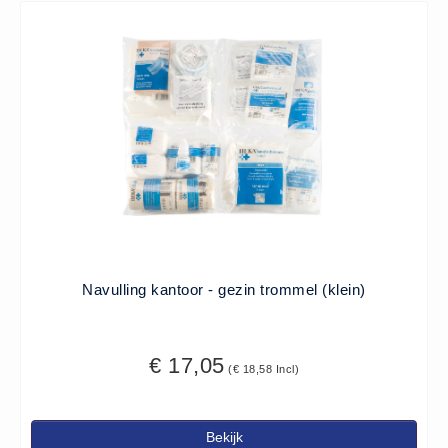
(20)
AED apparaten (11)
ACTIE
Actie (5)
AED
AED apparaten (11)
AED batterijen (12)
AED binnen - buiten kasten (11)
AED elektroden (18)
AED tassen (14)
Navulling kantoor - gezin trommel (klein)
Beademings materialen (6)
AED trainers (14)
€ 17,05
(€ 18,58 Incl)
BHV Kasten
BHV kasten (5)
Bekijk
BHV Kleding