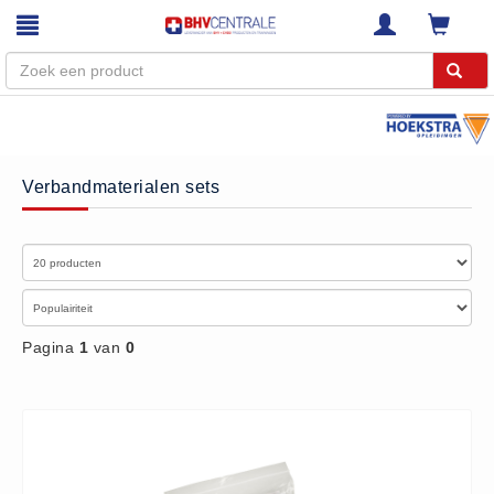
Menu
Home
Verbandmaterialen sets
Webshop
Trainingen
E-Learning
Diensten
Keuringen
Pagina
1
van
0
RI&E
Bedrijfsnoodplannen
Plattegronden
VCA Trajecten