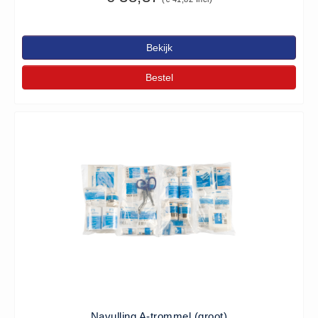
Brandmelders - Algemeen (1)
Brandvertragend
Bekijk
Brandvertragend (9)
Bestel
Brandwondmaterialen
Brandwondmaterialen -
Algemeen (9)
CO2 meters
CO2 meters (0)
Corona maatregelen
COVID-19 artikelen (0)
COVID-19 artikelen
COVID-19 artikelen (0)
Drogisterij
Desinfectants (6)
Geneesmiddelen (0)
Navulling A-trommel (groot)