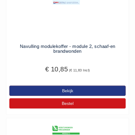
Oogdouche - Spoeling -
Algemeen (5)
Pictogrammen
Bordjes (14)
Stickers (17)
Navulling modulekoffer - module 2, schaaf-en
brandwonden
Pleistermaterialen
Dispensers (5)
€ 10,85
(€ 11,83 Incl)
HACCP blauw (4)
Navulling dispensers (26)
Textiel - Waterafstotend (11)
Bekijk
Portofoons
Bestel
Portofoons - Algemeen (3)
Reanimatiepoppen -
Oefenmateriaal