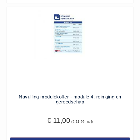
Verbandmaterialen los
Fingerbobs (3)
Gaaskompres - Niet verklevend
(6)
Handschoenen (1)
Hevige bloedingen (2)
Overige - Instrumenten (8)
Snelverband (4)
Windsels (5)
Verbandmaterialen - Algemeen
(1)
Navulling modulekoffer - module 4, reiniging en
gereedschap
Verbandmaterialen sets
Verbandmaterialen sets (8)
€ 11,00
(€ 11,99 Incl)
Verbandtassen
Verbandtassen - Algemeen (10)