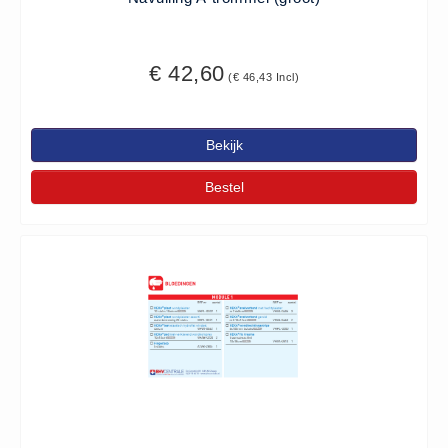
Huidverzorging (5)
Koud - Warm kompressen (3)
€ 42,60
(€ 46,43 Incl)
Overige (1)
Spieren en gewrichten (0)
Teken - Beten sets (5)
Bekijk
Vitamines en mineralen (0)
Bestel
Eerste Hulp Paneel
Eerste Hulp Paneel (0)
Evacuatie
Evacuatie (19)
Noodkoffer (0)
Noodverlichting (1)
Stoelen (5)
Zaklampen (9)
Keurmeester NEN-3140