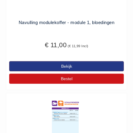
Keurmeester NEN-3140 (1)
Kliklijsten en vitrines
Navulling modulekoffer - module 1, bloedingen
Kliklijsten en vitrines (2)
Lesboeken
Lesboeken - Algemeen (10)
€ 11,00
(€ 11,99 Incl)
Medicatie en Drogisterij
Desinfectants (0)
Bekijk
Medicatie (0)
Bestel
Noodproducten
Noodproducten (5)
Oefenmateriaal
Brand (9)
Trainingselektroden (7)
Verslikken en verstikken (1)
Oogdouche - Spoeling