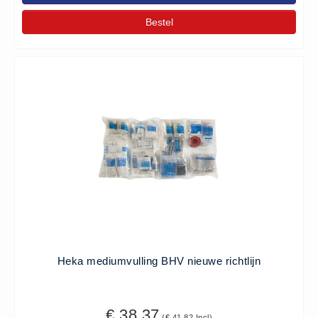
Hesjes (9)
Bestel
BHV middelen
BHV kasten (0)
Evacuatie - Zaklampen (0)
Kleding - Hesjes (0)
Brandblusmiddelen
Blusdekens (1)
Brandblussers (0)
Blusserkasten (3)
CO2 blussers (2)
Poederblussers (5)
Schuimblussers (6)
Heka mediumvulling BHV nieuwe richtlijn
Brandmelders
CO melders (2)
€ 38,37
Rookmelders (8)
(€ 41,82 Incl)