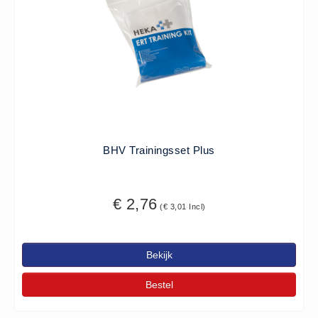
ISO 9001 Begeleiding
Evenementenveiligheid
Inspectiecentrale
Ons Team
Nieuws
Contact
Betalingsmogelijkheden
BHV Trainingsset Plus
Klachten
Privacy
€ 2,76
Verzending
(€ 3,01 Incl)
Retourneren
Algemene Voorwaarden
Bekijk
Vacatures
Bestel
Winkel