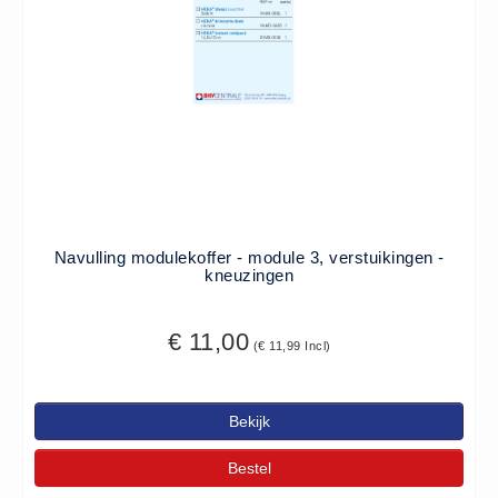
- (0)
Accessoires Ambu (0)
Accessoires Laerdal (0)
Reanimatiepoppen -
Oefenmateriaal - Algemeen (0)
Reanimatiepoppen Ambu (0)
Reanimatiepoppen Brayden
Lights (0)
Navulling modulekoffer - module 3, verstuikingen -
Reanimatiepoppen Laerdal (0)
kneuzingen
Reanimatiepoppen Lifeform (0)
Testgassen - Testsets
€ 11,00
(€ 11,99 Incl)
Testgassen - Testsets -
Algemeen (5)
Bekijk
VDB
Computers (0)
Bestel