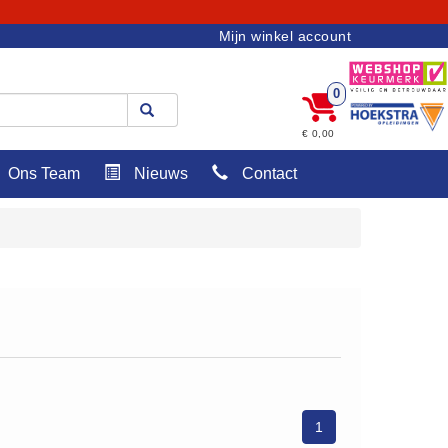
Mijn winkel account
0
€ 0,00
Ons Team
Nieuws
Contact
1