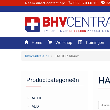
Neem direct contact op:
0229 70 60 10
in
Menu
Home
Webshop
Trainingen
Home
Webshop
bhvcentrale.nl
HACCP blauw
Trainingen
E-Learning
Diensten
HA
Productcategorieën
Keuringen
RI&E
Bedrijfsnoodplannen
ACTIE
>
Plattegronden
AED
>