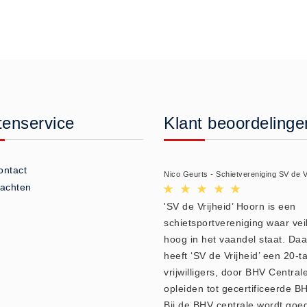
tenservice
Klant beoordelinge
ontact
Nico Geurts - Schietvereniging SV de V
lachten
'SV de Vrijheid’ Hoorn is een
schietsportvereniging waar vei
hoog in het vaandel staat. Da
heeft ‘SV de Vrijheid’ een 20-ta
vrijwilligers, door BHV Central
opleiden tot gecertificeerde BH
Bij de BHV centrale wordt goe