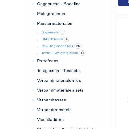
Oogdouche - Spoeling
>
(20)
Pictogrammen
>
AED apparaten (11)
Pleistermaterialen
>
ACTIE
Dispensers
5
>
Actie (5)
HACCP blauw
4
>
Navulling dispensers
26
AED
>
Textiel - Waterafstotend
11
>
AED apparaten (11)
Portofoons
>
AED batterijen (12)
Testgassen - Testsets
>
AED binnen - buiten kasten (11)
Verbandmaterialen los
>
AED elektroden (18)
AED tassen (14)
Verbandmaterialen sets
>
Beademings materialen (6)
Verbandtassen
>
AED trainers (14)
Verbandtrommels
>
BHV Kasten
Vluchtladders
>
BHV kasten (5)