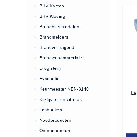
VCA Trajecten
BHV Kasten
>
ISO 9001 Begeleiding
BHV Kleding
>
Evenementenveiligheid
Brandblusmiddelen
>
Inspectiecentrale
Brandmelders
>
Ons Team
Brandvertragend
Nieuws
>
Contact
Brandwondmaterialen
>
Betalingsmogelijkheden
Drogisterij
>
Klachten
Evacuatie
>
Privacy
Keurmeester NEN-3140
>
La
Verzending
Kliklijsten en vitrines
>
Retourneren
Lesboeken
>
Algemene Voorwaarden
Noodproducten
>
Vacatures
Oefenmateriaal
>
Winkel