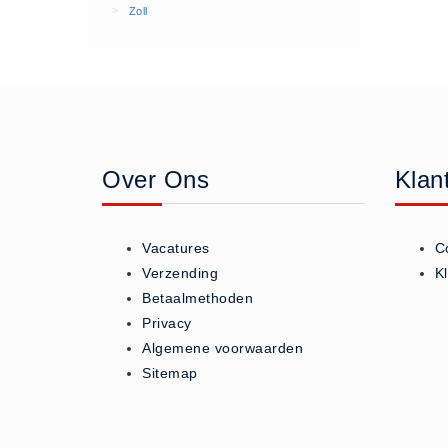
>
Zoll
Geneesmiddelen (0)
Huidverzorging (5)
Koud - Warm kompressen (3)
Overige (1)
Spieren en gewrichten (0)
Teken - Beten sets (5)
Over Ons
Klan
Vitamines en mineralen (0)
Eerste Hulp Paneel
Vacatures
C
Eerste Hulp Paneel (0)
Verzending
K
Evacuatie
Betaalmethoden
Evacuatie (19)
Privacy
Algemene voorwaarden
Noodkoffer (0)
Sitemap
Noodverlichting (1)
Stoelen (5)
Zaklampen (9)