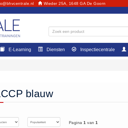
fo@bhvcentrale.nl
Wieder 25A, 1648 GA De Goorn
E-Learning
Diensten
Inspectiecentrale
CCP blauw
Pagina
1
van
1