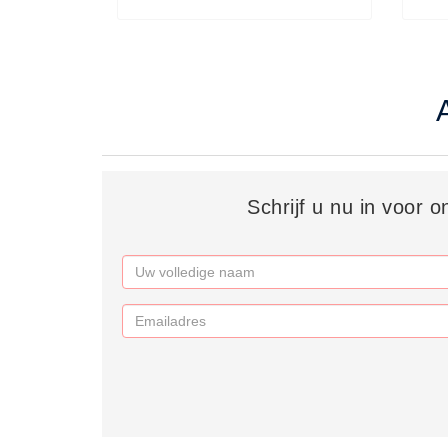
Rookmelders (8)
Brandmelders - Algemeen (1)
Brandvertragend
Brandvertragend (9)
Brandwondmaterialen
Brandwondmaterialen -
Algemeen (9)
Schrijf u nu in voor 
CO2 meters
CO2 meters (0)
Corona maatregelen
COVID-19 artikelen (0)
COVID-19 artikelen
COVID-19 artikelen (0)
Drogisterij
Desinfectants (6)