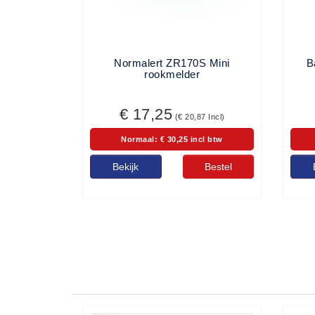
(20)
AED apparaten (11)
Normalert ZR170S Mini
B
ACTIE
rookmelder
Actie (5)
€ 17,25
AED
(€ 20,87 Incl)
AED apparaten (11)
Normaal: € 30,25 incl btw
AED batterijen (12)
Bekijk
Bestel
AED binnen - buiten kasten (11)
AED elektroden (18)
AED tassen (14)
Beademings materialen (6)
AED trainers (14)
BHV Kasten
BHV kasten (5)