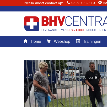
Neem direct contact op:
0229 70 60 10
in
Menu
Home
Webshop
Trainingen
Home
Webshop
Trainingen
E-Learning
Diensten
Wij verzorgen BHV en 
Keuringen
RI&E
Bedrijfsnoodplannen
Plattegronden