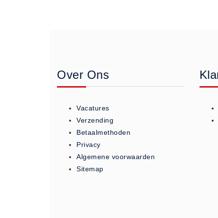
Geneesmiddelen (0)
Huidverzorging (5)
Koud - Warm kompressen (3)
Overige (1)
Spieren en gewrichten (0)
Over Ons
Kla
Teken - Beten sets (5)
Vitamines en mineralen (0)
Vacatures
Eerste Hulp Paneel
Verzending
Eerste Hulp Paneel (0)
Betaalmethoden
Evacuatie
Privacy
Evacuatie (19)
Algemene voorwaarden
Sitemap
Noodkoffer (0)
Noodverlichting (1)
Stoelen (5)
Zaklampen (9)