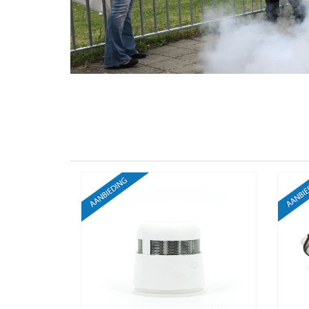
VCA Trajecten
ISO 9001 Begeleiding
Evenementenveiligheid
Inspectiecentrale
Ons Team
Nieuws
Contact
Betalingsmogelijkheden
Klachten
Privacy
Verzending
Retourneren
Algemene Voorwaarden
Vacatures
Winkel