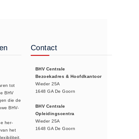
gen
Contact
BHV Centrale
Bezoekadres & Hoofdkantoor
Wieder 25A
aren tot
1648 GA De Goorn
 de BHV
gen die de
BHV Centrale
euwe BHV-
Opleidingscentra
Wieder 25A
se her-
1648 GA De Goorn
 van het
xibiliteit,