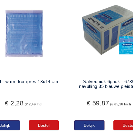
 - warm kompres 13x14 cm
Salvequick 6pack - 673
navulling 35 blauwe pleist
€ 2,28
€ 59,87
(€ 2,49 Incl)
(€ 65,26 Incl)
Bekijk
Bestel
Bekijk
Beste