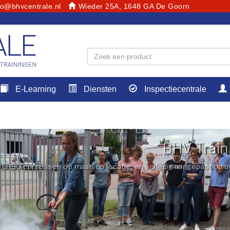
fo@bhvcentrale.nl
Wieder 25A, 1648 GA De Goorn
E-Learning
Diensten
Inspectiecentrale
BHV Train
EHBO cursussen op maat, op locatie, en volledig aangepast op uw