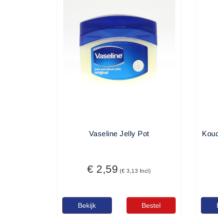
BHV Kleding
Hesjes (9)
BHV middelen
BHV kasten (0)
Evacuatie - Zaklampen (0)
Kleding - Hesjes (0)
Brandblusmiddelen
Blusdekens (1)
Brandblussers (0)
Vaseline Jelly Pot
Koud
Blusserkasten (3)
CO2 blussers (2)
€ 2,59
Poederblussers (5)
(€ 3,13 Incl)
Schuimblussers (6)
Brandmelders
Bekijk
Bestel
CO melders (2)