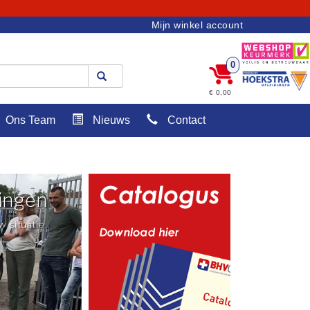
Mijn winkel account
0
€ 0,00
Ons Team
Nieuws
Contact
ingen
 situatie.