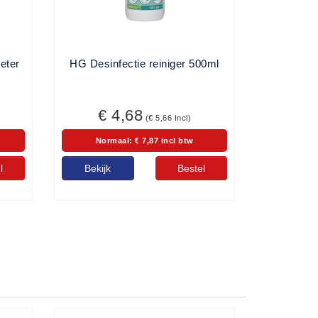
eter
HG Desinfectie reiniger 500ml
€ 4,68
(€ 5,66 Incl)
Normaal: € 7,87 incl btw
l
Bekijk
Bestel