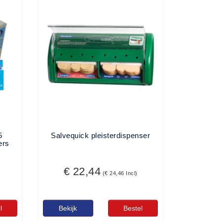
5
Salvequick pleisterdispenser
ers
€ 22,44
(€ 24,46 Incl)
l
Bekijk
Bestel