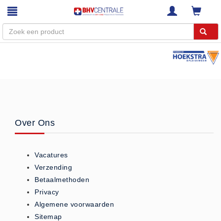
Menu
Home
Webshop
Trainingen
Over Ons
E-Learning
Diensten
Keuringen
Vacatures
Verzending
RI&E
Betaalmethoden
Bedrijfsnoodplannen
Privacy
Plattegronden
Algemene voorwaarden
VCA Trajecten
Sitemap