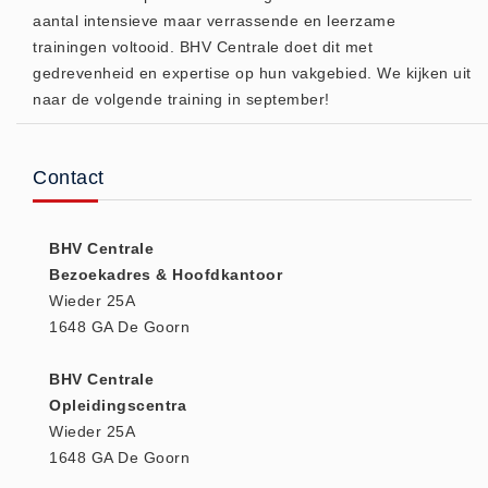
(20)
aantal intensieve maar verrassende en leerzame
trainingen voltooid. BHV Centrale doet dit met
AED apparaten (11)
gedrevenheid en expertise op hun vakgebied. We kijken uit
ACTIE
naar de volgende training in september!
Actie (5)
AED
Contact
AED apparaten (11)
AED batterijen (12)
BHV Centrale
AED binnen - buiten kasten (11)
Bezoekadres & Hoofdkantoor
AED elektroden (18)
Wieder 25A
AED tassen (14)
1648 GA De Goorn
Beademings materialen (6)
BHV Centrale
AED trainers (14)
Opleidingscentra
BHV Kasten
Wieder 25A
BHV kasten (5)
1648 GA De Goorn
BHV Kleding