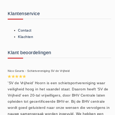
ISO 9001 Begeleiding
Evenementenveiligheid
Klantenservice
Inspectiecentrale
Ons Team
Contact
Nieuws
Klachten
Contact
Betalingsmogelijkheden
Klant beoordelingen
Klachten
Privacy
Nico Geurts - Schietvereniging SV de Vrijheid
Verzending
Retourneren
'SV de Vrijheid’ Hoorn is een schietsportvereniging waar
Algemene Voorwaarden
veiligheid hoog in het vaandel staat. Daarom heeft ‘SV de
Vrijheid’ een 20-tal vrijwilligers, door BHV Centrale laten
Vacatures
opleiden tot gecertificeerde BHV-er. Bij de BHV centrale
Winkel
wordt goed geluisterd naar onze wensen die vervolgens in
nauwe samenspraak worden ingevuld. We hebben een