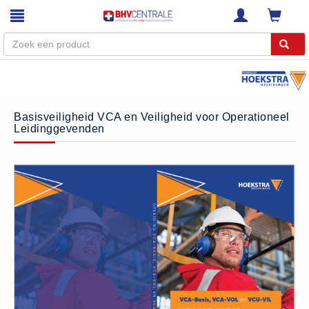
Menu
Home
Basisveiligheid VCA en Veiligheid voor Operationeel
Leidinggevenden
Webshop
Trainingen
E-Learning
Diensten
Keuringen
RI&E
Bedrijfsnoodplannen
Plattegronden
VCA Trajecten