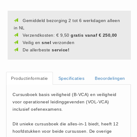
(20)
AED apparaten (11)
Gemiddeld bezorging 2 tot 6 werkdagen alleen
ACTIE
in NL
Actie (5)
Verzendkosten: € 9,50
gratis vanaf € 250,00
AED
Veilig en
snel
verzonden
De allerbeste
service!
AED apparaten (11)
AED batterijen (12)
AED binnen - buiten kasten (11)
Productinformatie
Specificaties
Beoordelingen
AED elektroden (18)
AED tassen (14)
Cursusboek basis veiligheid (B-VCA) en veiligheid
Beademings materialen (6)
voor operationeel leidinggevenden (VOL-VCA)
AED trainers (14)
inclusief oefenexamens.
BHV Kasten
Dit unieke cursusboek die alles-in-1 biedt, heeft 12
BHV kasten (5)
hoofdstukken voor beide cursussen. De overige
BHV Kleding