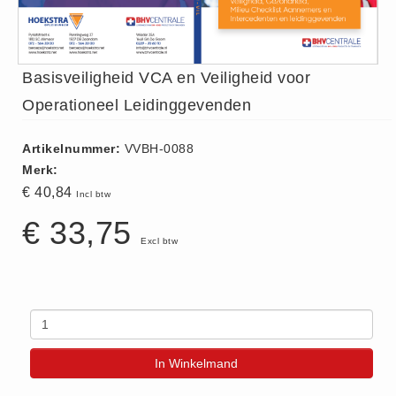
ISO 9001 Begeleiding
Evenementenveiligheid
Inspectiecentrale
Basisveiligheid VCA en Veiligheid voor
Ons Team
Operationeel Leidinggevenden
Nieuws
Contact
Artikelnummer:
VVBH-0088
Merk:
Betalingsmogelijkheden
€ 40,84
Incl btw
Klachten
€ 33,75
Privacy
Excl btw
Verzending
Retourneren
Algemene Voorwaarden
Vacatures
In Winkelmand
Winkel