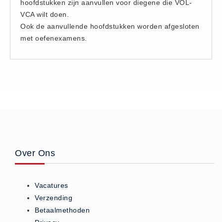
hoofdstukken zijn aanvullen voor diegene die VOL-
Hesjes (9)
VCA wilt doen.
BHV middelen
Ook de aanvullende hoofdstukken worden afgesloten
met oefenexamens.
BHV kasten (0)
Evacuatie - Zaklampen (0)
Kleding - Hesjes (0)
Brandblusmiddelen
Blusdekens (1)
Brandblussers (0)
Blusserkasten (3)
CO2 blussers (2)
Over Ons
Poederblussers (5)
Schuimblussers (6)
Vacatures
Brandmelders
Verzending
CO melders (2)
Betaalmethoden
Rookmelders (8)