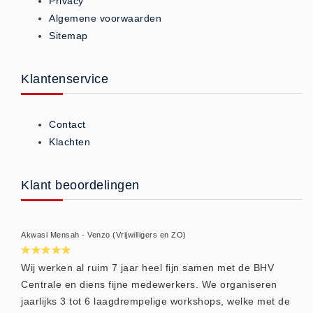
Privacy
Brandmelders - Algemeen (1)
Algemene voorwaarden
Sitemap
Brandvertragend
Brandvertragend (9)
Klantenservice
Brandwondmaterialen
Brandwondmaterialen -
Algemeen (9)
Contact
CO2 meters
Klachten
CO2 meters (0)
Corona maatregelen
Klant beoordelingen
COVID-19 artikelen (0)
COVID-19 artikelen
Akwasi Mensah - Venzo (Vrijwilligers en ZO)
COVID-19 artikelen (0)
Drogisterij
Wij werken al ruim 7 jaar heel fijn samen met de BHV
Centrale en diens fijne medewerkers. We organiseren
Desinfectants (6)
jaarlijks 3 tot 6 laagdrempelige workshops, welke met de
Geneesmiddelen (0)