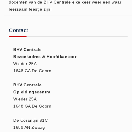
docenten van de BHV Centrale elke keer weer een waar
Huidverzorging (5)
leerzaam feestje zijn!
Koud - Warm kompressen (3)
Overige (1)
Contact
Spieren en gewrichten (0)
Teken - Beten sets (5)
BHV Centrale
Vitamines en mineralen (0)
Bezoekadres & Hoofdkantoor
Eerste Hulp Paneel
Wieder 25A
Eerste Hulp Paneel (0)
1648 GA De Goorn
Evacuatie
BHV Centrale
Evacuatie (19)
Opleidingscentra
Noodkoffer (0)
Wieder 25A
Noodverlichting (1)
1648 GA De Goorn
Stoelen (5)
De Corantijn 91C
Zaklampen (9)
1689 AN Zwaag
Keurmeester NEN-3140