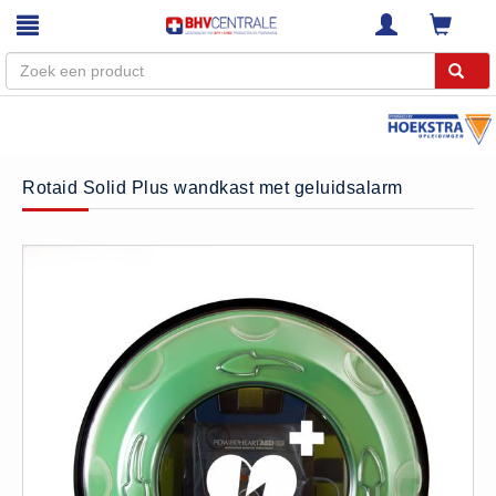
Menu
Home
Rotaid Solid Plus wandkast met geluidsalarm
Webshop
Trainingen
E-Learning
Diensten
Keuringen
RI&E
Bedrijfsnoodplannen
Plattegronden
VCA Trajecten