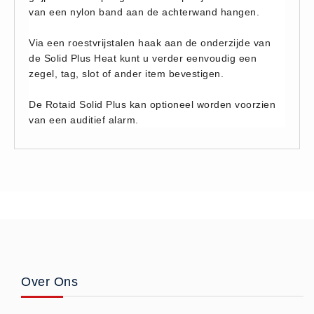
van een nylon band aan de achterwand hangen.
Brandmelders - Algemeen (1)
Brandvertragend
Via een roestvrijstalen haak aan de onderzijde van
Brandvertragend (9)
de Solid Plus Heat kunt u verder eenvoudig een
zegel, tag, slot of ander item bevestigen.
Brandwondmaterialen
Brandwondmaterialen -
De Rotaid Solid Plus kan optioneel worden voorzien
van een auditief alarm.
Algemeen (9)
CO2 meters
CO2 meters (0)
Corona maatregelen
COVID-19 artikelen (0)
COVID-19 artikelen
COVID-19 artikelen (0)
Drogisterij
Over Ons
Desinfectants (6)
Geneesmiddelen (0)