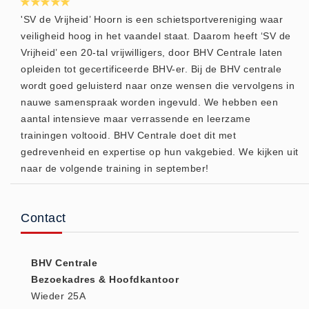
Keurmeester NEN-3140 (1)
'SV de Vrijheid’ Hoorn is een schietsportvereniging waar
veiligheid hoog in het vaandel staat. Daarom heeft ‘SV de
Kliklijsten en vitrines
Vrijheid’ een 20-tal vrijwilligers, door BHV Centrale laten
Kliklijsten en vitrines (2)
opleiden tot gecertificeerde BHV-er. Bij de BHV centrale
Lesboeken
wordt goed geluisterd naar onze wensen die vervolgens in
Lesboeken - Algemeen (10)
nauwe samenspraak worden ingevuld. We hebben een
aantal intensieve maar verrassende en leerzame
Medicatie en Drogisterij
trainingen voltooid. BHV Centrale doet dit met
Desinfectants (0)
gedrevenheid en expertise op hun vakgebied. We kijken uit
Medicatie (0)
naar de volgende training in september!
Noodproducten
Noodproducten (5)
Contact
Oefenmateriaal
Brand (9)
BHV Centrale
Trainingselektroden (7)
Bezoekadres & Hoofdkantoor
Verslikken en verstikken (1)
Wieder 25A
Oogdouche - Spoeling