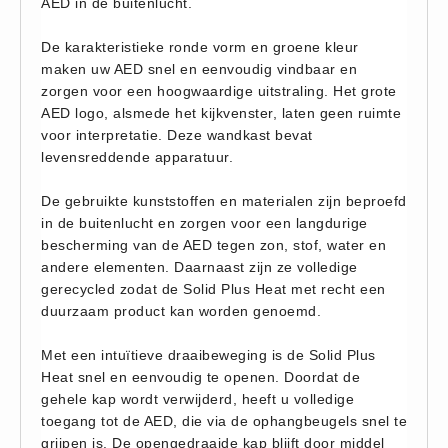
AED in de buitenlucht.
Hesjes (9)
De karakteristieke ronde vorm en groene kleur
BHV middelen
maken uw AED snel en eenvoudig vindbaar en
BHV kasten (0)
zorgen voor een hoogwaardige uitstraling. Het grote
Evacuatie - Zaklampen (0)
AED logo, alsmede het kijkvenster, laten geen ruimte
voor interpretatie. Deze wandkast bevat
Kleding - Hesjes (0)
levensreddende apparatuur.
Brandblusmiddelen
Blusdekens (1)
De gebruikte kunststoffen en materialen zijn beproefd
in de buitenlucht en zorgen voor een langdurige
Brandblussers (0)
bescherming van de AED tegen zon, stof, water en
Blusserkasten (3)
andere elementen. Daarnaast zijn ze volledige
gerecycled zodat de Solid Plus Heat met recht een
CO2 blussers (2)
duurzaam product kan worden genoemd.
Poederblussers (5)
Schuimblussers (6)
Met een intuïtieve draaibeweging is de Solid Plus
Heat snel en eenvoudig te openen. Doordat de
Brandmelders
gehele kap wordt verwijderd, heeft u volledige
CO melders (2)
toegang tot de AED, die via de ophangbeugels snel te
Rookmelders (8)
grijpen is. De opengedraaide kap blijft door middel