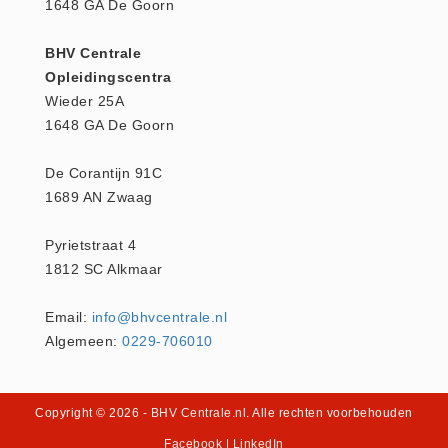
1648 GA De Goorn
Oogdouche - Spoeling -
BHV Centrale
Algemeen (5)
Opleidingscentra
Pictogrammen
Wieder 25A
Bordjes (14)
1648 GA De Goorn
Stickers (17)
De Corantijn 91C
Pleistermaterialen
1689 AN Zwaag
Dispensers (5)
HACCP blauw (4)
Pyrietstraat 4
Navulling dispensers (26)
1812 SC Alkmaar
Textiel - Waterafstotend (11)
Email:
info@bhvcentrale.nl
Portofoons
Algemeen:
0229-706010
Portofoons - Algemeen (3)
Reanimatiepoppen -
Copyright © 2026
- BHV Centrale.nl
. Alle rechten voorbehouden
Oefenmateriaal
Facebook
|
LinkedIn