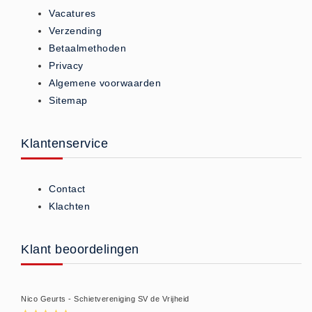
Vacatures
Huidverzorging (5)
Verzending
Koud - Warm kompressen (3)
Betaalmethoden
Overige (1)
Privacy
Spieren en gewrichten (0)
Algemene voorwaarden
Sitemap
Teken - Beten sets (5)
Vitamines en mineralen (0)
Klantenservice
Eerste Hulp Paneel
Eerste Hulp Paneel (0)
Evacuatie
Contact
Evacuatie (19)
Klachten
Noodkoffer (0)
Noodverlichting (1)
Klant beoordelingen
Stoelen (5)
Zaklampen (9)
Nico Geurts - Schietvereniging SV de Vrijheid
Keurmeester NEN-3140