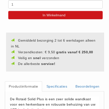
(20)
AED apparaten (11)
In Winkelmand
ACTIE
Actie (5)
AED
Gemiddeld bezorging 2 tot 6 werkdagen alleen
AED apparaten (11)
in NL
AED batterijen (12)
Verzendkosten: € 9,50
gratis vanaf € 250,00
AED binnen - buiten kasten (11)
Veilig en
snel
verzonden
AED elektroden (18)
De allerbeste
service!
AED tassen (14)
Beademings materialen (6)
AED trainers (14)
Productinformatie
Specificaties
Beoordelingen
BHV Kasten
De Rotaid Solid Plus is een zeer solide wandkast
BHV kasten (5)
voor een herkenbare en robuuste behuizing van uw
BHV Kleding