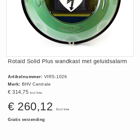
ISO 9001 Begeleiding
Evenementenveiligheid
Inspectiecentrale
Ons Team
Nieuws
Contact
Rotaid Solid Plus wandkast met geluidsalarm
Betalingsmogelijkheden
Klachten
Artikelnummer:
VIRS-1026
Privacy
Merk:
BHV Centrale
Verzending
€ 314,75
Incl btw
Retourneren
€ 260,12
Algemene Voorwaarden
Excl btw
Vacatures
Gratis verzending
Winkel