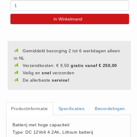
(20)
AED apparaten (11)
In Winkelmand
ACTIE
Actie (5)
AED
Gemiddeld bezorging 2 tot 6 werkdagen alleen
AED apparaten (11)
in NL
AED batterijen (12)
Verzendkosten: € 9,50
gratis vanaf € 250,00
AED binnen - buiten kasten (11)
Veilig en
snel
verzonden
AED elektroden (18)
De allerbeste
service!
AED tassen (14)
Beademings materialen (6)
AED trainers (14)
Productinformatie
Specificaties
Beoordelingen
BHV Kasten
Batterij met hoge capaciteit
BHV kasten (5)
Type: DC 12Volt 4.2Ah, Lithium batterij
BHV Kleding