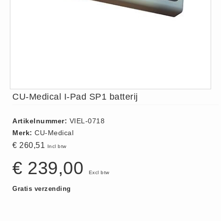
ISO 9001 Begeleiding
Evenementenveiligheid
Inspectiecentrale
Ons Team
Nieuws
Contact
CU-Medical I-Pad SP1 batterij
Betalingsmogelijkheden
Klachten
Artikelnummer:
VIEL-0718
Privacy
Merk:
CU-Medical
Verzending
€ 260,51
Incl btw
Retourneren
€ 239,00
Algemene Voorwaarden
Excl btw
Vacatures
Gratis verzending
Winkel