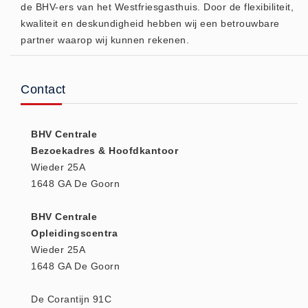
de BHV-ers van het Westfriesgasthuis. Door de flexibiliteit,
Huidverzorging (5)
kwaliteit en deskundigheid hebben wij een betrouwbare
Koud - Warm kompressen (3)
partner waarop wij kunnen rekenen.
Overige (1)
Spieren en gewrichten (0)
Contact
Teken - Beten sets (5)
Vitamines en mineralen (0)
BHV Centrale
Eerste Hulp Paneel
Bezoekadres & Hoofdkantoor
Eerste Hulp Paneel (0)
Wieder 25A
Evacuatie
1648 GA De Goorn
Evacuatie (19)
BHV Centrale
Noodkoffer (0)
Opleidingscentra
Noodverlichting (1)
Wieder 25A
Stoelen (5)
1648 GA De Goorn
Zaklampen (9)
De Corantijn 91C
Keurmeester NEN-3140