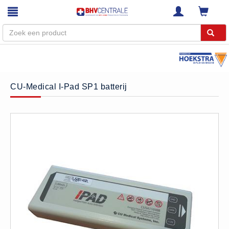
Menu
Home
CU-Medical I-Pad SP1 batterij
Webshop
Trainingen
E-Learning
Diensten
Keuringen
RI&E
Bedrijfsnoodplannen
Plattegronden
VCA Trajecten