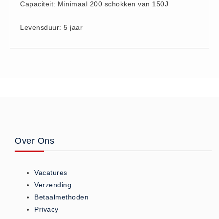
Capaciteit: Minimaal 200 schokken van 150J
Hesjes (9)
BHV middelen
Levensduur: 5 jaar
BHV kasten (0)
Evacuatie - Zaklampen (0)
Kleding - Hesjes (0)
Brandblusmiddelen
Blusdekens (1)
Brandblussers (0)
Blusserkasten (3)
Over Ons
CO2 blussers (2)
Poederblussers (5)
Schuimblussers (6)
Vacatures
Verzending
Brandmelders
Betaalmethoden
CO melders (2)
Privacy
Rookmelders (8)