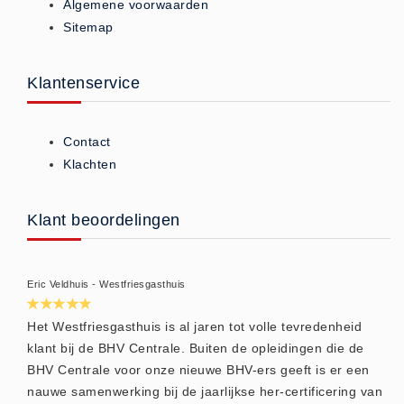
Algemene voorwaarden
Brandmelders - Algemeen (1)
Sitemap
Brandvertragend
Brandvertragend (9)
Klantenservice
Brandwondmaterialen
Brandwondmaterialen -
Contact
Algemeen (9)
Klachten
CO2 meters
CO2 meters (0)
Klant beoordelingen
Corona maatregelen
COVID-19 artikelen (0)
Eric Veldhuis - Westfriesgasthuis
COVID-19 artikelen
COVID-19 artikelen (0)
Het Westfriesgasthuis is al jaren tot volle tevredenheid
Drogisterij
klant bij de BHV Centrale. Buiten de opleidingen die de
BHV Centrale voor onze nieuwe BHV-ers geeft is er een
Desinfectants (6)
nauwe samenwerking bij de jaarlijkse her-certificering van
Geneesmiddelen (0)