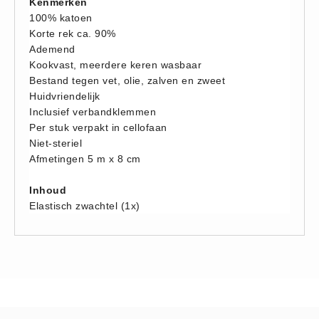
Kenmerken
Hesjes (9)
100% katoen
Korte rek ca. 90%
BHV middelen
Ademend
BHV kasten (0)
Kookvast, meerdere keren wasbaar
Evacuatie - Zaklampen (0)
Bestand tegen vet, olie, zalven en zweet
Huidvriendelijk
Kleding - Hesjes (0)
Inclusief verbandklemmen
Brandblusmiddelen
Per stuk verpakt in cellofaan
Blusdekens (1)
Niet-steriel
Afmetingen 5 m x 8 cm
Brandblussers (0)
Blusserkasten (3)
Inhoud
Elastisch zwachtel (1x)
CO2 blussers (2)
Poederblussers (5)
Schuimblussers (6)
Brandmelders
CO melders (2)
Rookmelders (8)