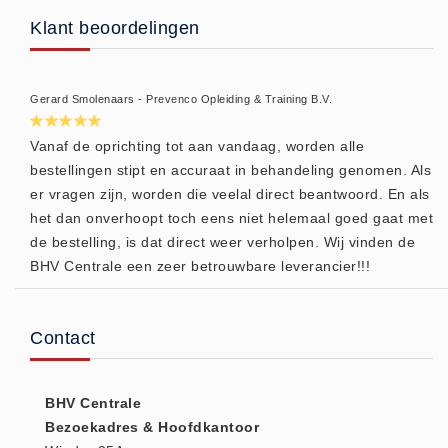
Huidverzorging (5)
Klant beoordelingen
Koud - Warm kompressen (3)
Overige (1)
Gerard Smolenaars - Prevenco Opleiding & Training B.V.
Spieren en gewrichten (0)
Teken - Beten sets (5)
Vanaf de oprichting tot aan vandaag, worden alle
bestellingen stipt en accuraat in behandeling genomen. Als
Vitamines en mineralen (0)
er vragen zijn, worden die veelal direct beantwoord. En als
Eerste Hulp Paneel
het dan onverhoopt toch eens niet helemaal goed gaat met
Eerste Hulp Paneel (0)
de bestelling, is dat direct weer verholpen. Wij vinden de
Evacuatie
BHV Centrale een zeer betrouwbare leverancier!!!
Evacuatie (19)
Noodkoffer (0)
Contact
Noodverlichting (1)
Stoelen (5)
BHV Centrale
Zaklampen (9)
Bezoekadres & Hoofdkantoor
Keurmeester NEN-3140