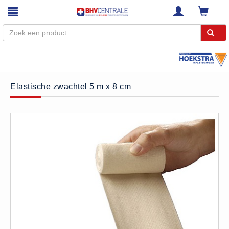
Menu
Home
Elastische zwachtel 5 m x 8 cm
Webshop
Trainingen
E-Learning
Diensten
Keuringen
RI&E
Bedrijfsnoodplannen
Plattegronden
VCA Trajecten