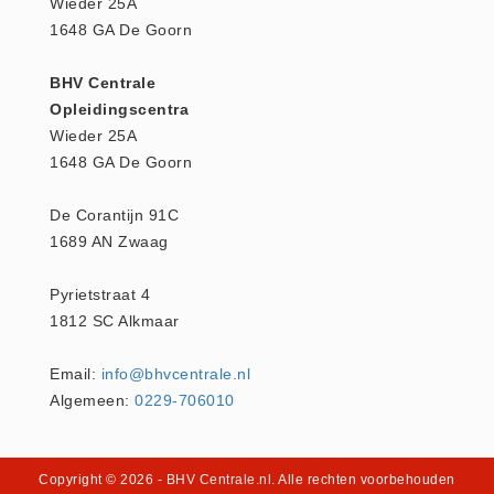
Wieder 25A
Keurmeester NEN-3140 (1)
1648 GA De Goorn
Kliklijsten en vitrines
BHV Centrale
Kliklijsten en vitrines (2)
Opleidingscentra
Lesboeken
Wieder 25A
Lesboeken - Algemeen (10)
1648 GA De Goorn
Medicatie en Drogisterij
De Corantijn 91C
Desinfectants (0)
1689 AN Zwaag
Medicatie (0)
Noodproducten
Pyrietstraat 4
1812 SC Alkmaar
Noodproducten (5)
Oefenmateriaal
Email:
info@bhvcentrale.nl
Brand (9)
Algemeen:
0229-706010
Trainingselektroden (7)
Verslikken en verstikken (1)
Copyright © 2026
- BHV Centrale.nl
. Alle rechten voorbehouden
Oogdouche - Spoeling