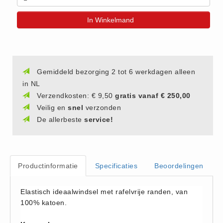
(20)
In Winkelmand
AED apparaten (11)
ACTIE
Actie (5)
AED
Gemiddeld bezorging 2 tot 6 werkdagen alleen
in NL
AED apparaten (11)
Verzendkosten: € 9,50
gratis vanaf € 250,00
AED batterijen (12)
Veilig en
snel
verzonden
AED binnen - buiten kasten (11)
De allerbeste
service!
AED elektroden (18)
AED tassen (14)
Beademings materialen (6)
Productinformatie
Specificaties
Beoordelingen
AED trainers (14)
BHV Kasten
Elastisch ideaalwindsel met rafelvrije randen, van
100% katoen.
BHV kasten (5)
BHV Kleding