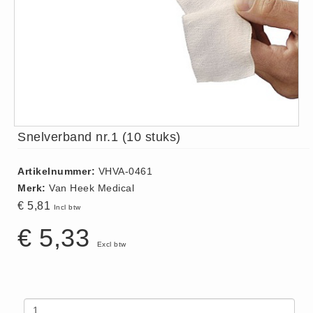
ISO 9001 Begeleiding
Evenementenveiligheid
Inspectiecentrale
Ons Team
Nieuws
Contact
Snelverband nr.1 (10 stuks)
Betalingsmogelijkheden
Klachten
Artikelnummer:
VHVA-0461
Privacy
Merk:
Van Heek Medical
Verzending
€ 5,81
Incl btw
Retourneren
€ 5,33
Algemene Voorwaarden
Excl btw
Vacatures
Winkel