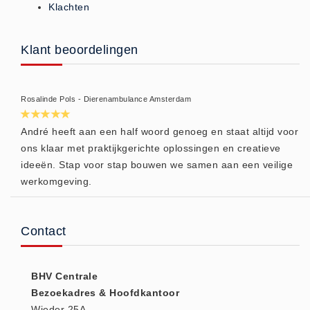
Klachten
Huidverzorging (5)
Koud - Warm kompressen (3)
Klant beoordelingen
Overige (1)
Spieren en gewrichten (0)
Teken - Beten sets (5)
Rosalinde Pols - Dierenambulance Amsterdam
Vitamines en mineralen (0)
André heeft aan een half woord genoeg en staat altijd voor
Eerste Hulp Paneel
ons klaar met praktijkgerichte oplossingen en creatieve
Eerste Hulp Paneel (0)
ideeën. Stap voor stap bouwen we samen aan een veilige
werkomgeving.
Evacuatie
Evacuatie (19)
Noodkoffer (0)
Contact
Noodverlichting (1)
Stoelen (5)
BHV Centrale
Zaklampen (9)
Bezoekadres & Hoofdkantoor
Keurmeester NEN-3140
Wieder 25A