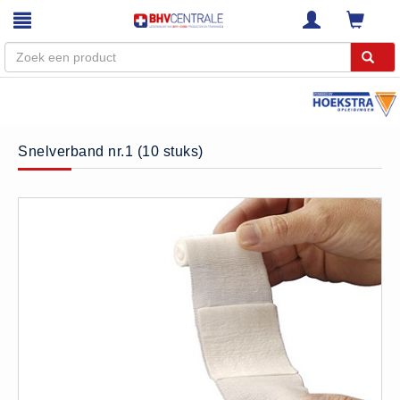
Menu
Home
Snelverband nr.1 (10 stuks)
Webshop
Trainingen
E-Learning
Diensten
Keuringen
RI&E
Bedrijfsnoodplannen
Plattegronden
VCA Trajecten