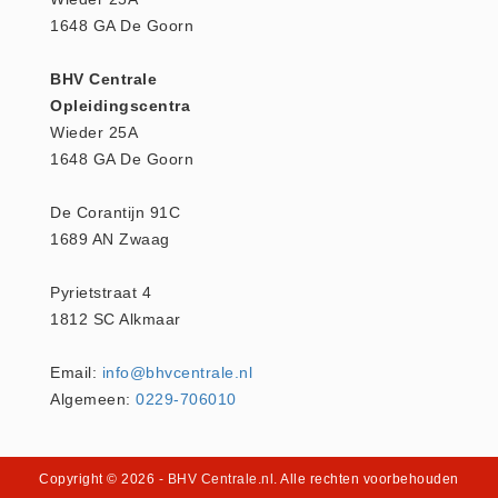
1648 GA De Goorn
Keurmeester NEN-3140 (1)
Kliklijsten en vitrines
BHV Centrale
Kliklijsten en vitrines (2)
Opleidingscentra
Lesboeken
Wieder 25A
1648 GA De Goorn
Lesboeken - Algemeen (10)
Medicatie en Drogisterij
De Corantijn 91C
Desinfectants (0)
1689 AN Zwaag
Medicatie (0)
Pyrietstraat 4
Noodproducten
1812 SC Alkmaar
Noodproducten (5)
Oefenmateriaal
Email:
info@bhvcentrale.nl
Brand (9)
Algemeen:
0229-706010
Trainingselektroden (7)
Verslikken en verstikken (1)
Copyright © 2026
- BHV Centrale.nl
. Alle rechten voorbehouden
Oogdouche - Spoeling