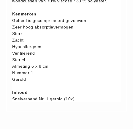
wondkussen van 70% viscose / 30 % polyester.
Hesjes (9)
Kenmerken
BHV middelen
Geheel is gecomprimeerd gevouwen
BHV kasten (0)
Zeer hoog absorptievermogen
Evacuatie - Zaklampen (0)
Sterk
Zacht
Kleding - Hesjes (0)
Hypoallergeen
Brandblusmiddelen
Ventilerend
Blusdekens (1)
Steriel
Afmeting 6 x 8 cm
Brandblussers (0)
Nummer 1
Blusserkasten (3)
Gerold
CO2 blussers (2)
Inhoud
Poederblussers (5)
Snelverband Nr. 1 gerold (10x)
Schuimblussers (6)
Brandmelders
CO melders (2)
Rookmelders (8)