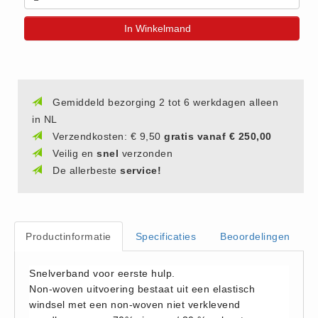
(20)
In Winkelmand
AED apparaten (11)
ACTIE
Actie (5)
AED
Gemiddeld bezorging 2 tot 6 werkdagen alleen
in NL
AED apparaten (11)
Verzendkosten: € 9,50
gratis vanaf € 250,00
AED batterijen (12)
Veilig en
snel
verzonden
AED binnen - buiten kasten (11)
De allerbeste
service!
AED elektroden (18)
AED tassen (14)
Beademings materialen (6)
Productinformatie
Specificaties
Beoordelingen
AED trainers (14)
BHV Kasten
Snelverband voor eerste hulp.
Non-woven uitvoering bestaat uit een elastisch
BHV kasten (5)
windsel met een non-woven niet verklevend
BHV Kleding