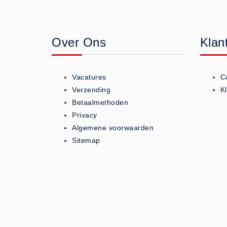
Geneesmiddelen (0)
Huidverzorging (5)
Over Ons
Klan
Koud - Warm kompressen (3)
Overige (1)
Spieren en gewrichten (0)
Vacatures
C
Teken - Beten sets (5)
Verzending
K
Vitamines en mineralen (0)
Betaalmethoden
Privacy
Eerste Hulp Paneel
Algemene voorwaarden
Eerste Hulp Paneel (0)
Sitemap
Evacuatie
Evacuatie (19)
Noodkoffer (0)
Noodverlichting (1)
Stoelen (5)
Zaklampen (9)