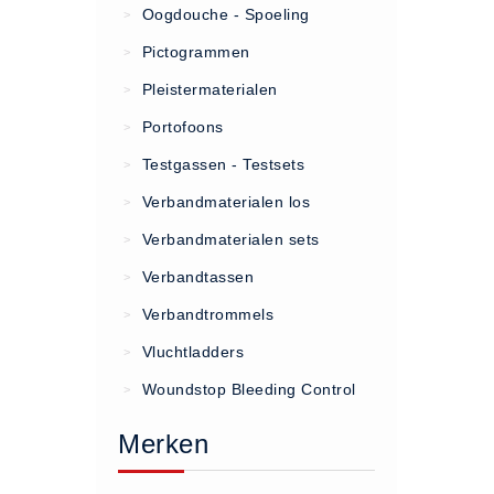
Oogdouche - Spoeling
>
(20)
Pictogrammen
>
AED apparaten (11)
Pleistermaterialen
>
ACTIE
Portofoons
>
Actie (5)
Testgassen - Testsets
>
AED
Verbandmaterialen los
>
AED apparaten (11)
Verbandmaterialen sets
>
AED batterijen (12)
Verbandtassen
AED binnen - buiten kasten (11)
>
AED elektroden (18)
Verbandtrommels
>
AED tassen (14)
Vluchtladders
>
Beademings materialen (6)
Woundstop Bleeding Control
>
AED trainers (14)
Merken
BHV Kasten
BHV kasten (5)