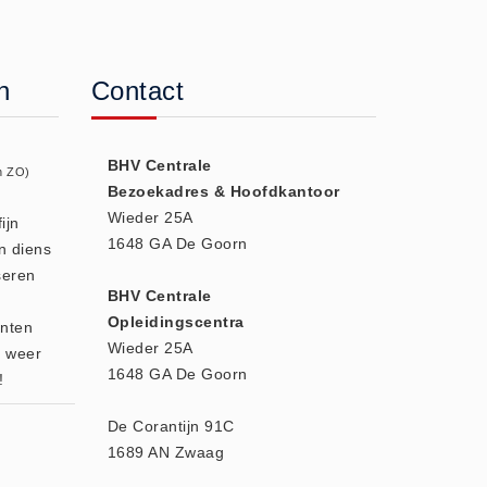
n
Contact
BHV Centrale
n ZO)
Bezoekadres & Hoofdkantoor
Wieder 25A
ijn
1648 GA De Goorn
n diens
seren
BHV Centrale
Opleidingscentra
enten
Wieder 25A
r weer
1648 GA De Goorn
!
De Corantijn 91C
1689 AN Zwaag