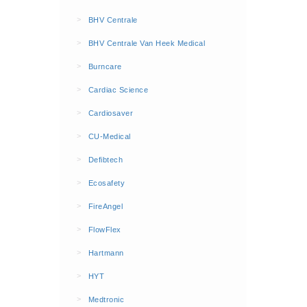
BHV Kleding
>
BHV Centrale
Hesjes (9)
>
BHV Centrale Van Heek Medical
BHV middelen
>
Burncare
BHV kasten (0)
>
Cardiac Science
Evacuatie - Zaklampen (0)
Kleding - Hesjes (0)
>
Cardiosaver
Brandblusmiddelen
>
CU-Medical
Blusdekens (1)
>
Defibtech
Brandblussers (0)
>
Ecosafety
Blusserkasten (3)
>
FireAngel
CO2 blussers (2)
>
FlowFlex
Poederblussers (5)
>
Hartmann
Schuimblussers (6)
>
Brandmelders
HYT
CO melders (2)
>
Medtronic