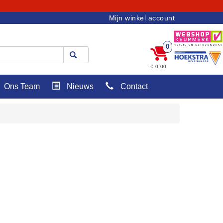
Mijn winkel account
0
€ 0,00
Ons Team
Nieuws
Contact