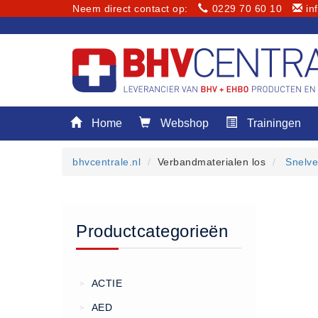
Neem direct contact op:
0229 70 60 10
in
Menu
Home
Webshop
Trainingen
Home
Webshop
bhvcentrale.nl
Verbandmaterialen los
Snelve
Trainingen
E-Learning
Diensten
Productcategorieën
Keuringen
RI&E
Bedrijfsnoodplannen
ACTIE
>
Plattegronden
AED
>