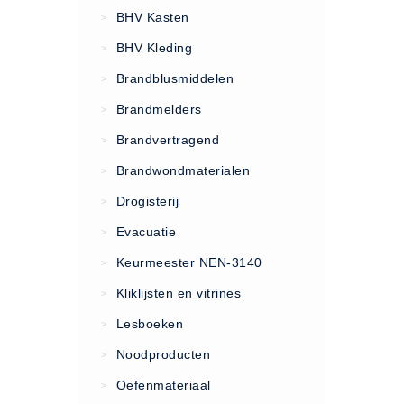
VCA Trajecten
BHV Kasten
>
ISO 9001 Begeleiding
BHV Kleding
>
Evenementenveiligheid
Brandblusmiddelen
>
Inspectiecentrale
Brandmelders
>
Ons Team
Brandvertragend
Nieuws
>
Contact
Brandwondmaterialen
>
Betalingsmogelijkheden
Drogisterij
>
Klachten
Evacuatie
>
Privacy
Keurmeester NEN-3140
>
Verzending
Kliklijsten en vitrines
>
Retourneren
Lesboeken
>
Algemene Voorwaarden
Noodproducten
>
Vacatures
Oefenmateriaal
>
Winkel