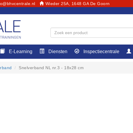
fo@bhvcentrale.nl
Wieder 25A, 1648 GA De Goorn
E-Learning
Diensten
Inspectiecentrale
rband
Snelverband NL nr.3 - 18x28 cm