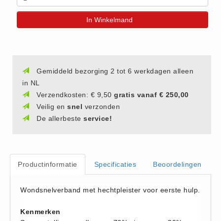
(20)
In Winkelmand
AED apparaten (11)
ACTIE
Actie (5)
AED
Gemiddeld bezorging 2 tot 6 werkdagen alleen
in NL
AED apparaten (11)
Verzendkosten: € 9,50
gratis vanaf € 250,00
AED batterijen (12)
Veilig en
snel
verzonden
AED binnen - buiten kasten (11)
De allerbeste
service!
AED elektroden (18)
AED tassen (14)
Beademings materialen (6)
Productinformatie
Specificaties
Beoordelingen
AED trainers (14)
BHV Kasten
Wondsnelverband met hechtpleister voor eerste hulp.
BHV kasten (5)
Kenmerken
BHV Kleding