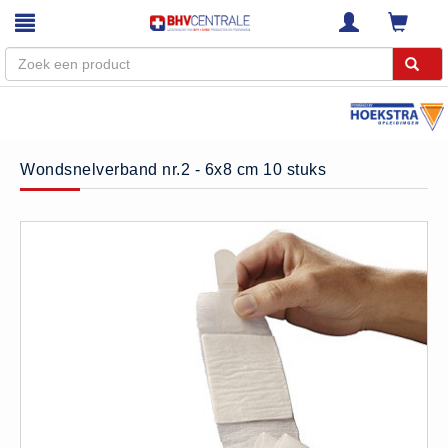
Menu
Home
Wondsnelverband nr.2 - 6x8 cm 10 stuks
Webshop
Trainingen
E-Learning
Diensten
Keuringen
RI&E
Bedrijfsnoodplannen
Plattegronden
VCA Trajecten