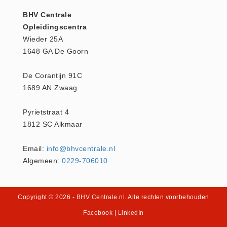
Keurmeester NEN-3140 (1)
BHV Centrale
Opleidingscentra
Kliklijsten en vitrines
Wieder 25A
Kliklijsten en vitrines (2)
1648 GA De Goorn
Lesboeken
Lesboeken - Algemeen (10)
De Corantijn 91C
1689 AN Zwaag
Medicatie en Drogisterij
Desinfectants (0)
Pyrietstraat 4
Medicatie (0)
1812 SC Alkmaar
Noodproducten
Email:
info@bhvcentrale.nl
Noodproducten (5)
Algemeen:
0229-706010
Oefenmateriaal
Brand (9)
Trainingselektroden (7)
Copyright © 2026
- BHV Centrale.nl
. Alle rechten voorbehouden
Verslikken en verstikken (1)
Facebook
|
LinkedIn
Oogdouche - Spoeling