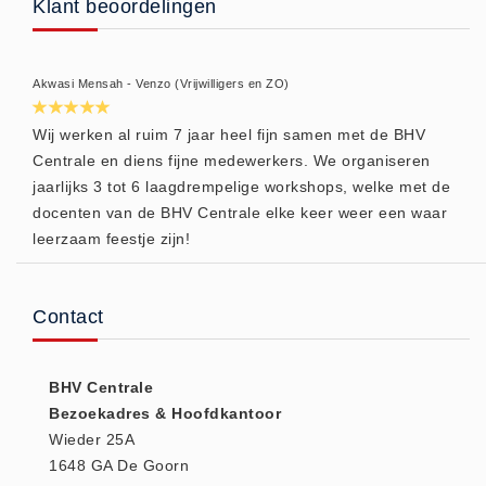
Klant beoordelingen
Huidverzorging (5)
Koud - Warm kompressen (3)
Akwasi Mensah - Venzo (Vrijwilligers en ZO)
Overige (1)
Spieren en gewrichten (0)
Wij werken al ruim 7 jaar heel fijn samen met de BHV
Teken - Beten sets (5)
Centrale en diens fijne medewerkers. We organiseren
jaarlijks 3 tot 6 laagdrempelige workshops, welke met de
Vitamines en mineralen (0)
docenten van de BHV Centrale elke keer weer een waar
Eerste Hulp Paneel
leerzaam feestje zijn!
Eerste Hulp Paneel (0)
Evacuatie
Contact
Evacuatie (19)
Noodkoffer (0)
Noodverlichting (1)
BHV Centrale
Bezoekadres & Hoofdkantoor
Stoelen (5)
Wieder 25A
Zaklampen (9)
1648 GA De Goorn
Keurmeester NEN-3140