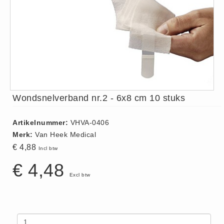
ISO 9001 Begeleiding
Evenementenveiligheid
Inspectiecentrale
Ons Team
Nieuws
Contact
Wondsnelverband nr.2 - 6x8 cm 10 stuks
Betalingsmogelijkheden
Klachten
Artikelnummer:
VHVA-0406
Privacy
Merk:
Van Heek Medical
Verzending
€ 4,88
Incl btw
Retourneren
€ 4,48
Algemene Voorwaarden
Excl btw
Vacatures
Winkel