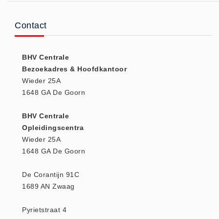
Huidverzorging (5)
Contact
Koud - Warm kompressen (3)
Overige (1)
Spieren en gewrichten (0)
BHV Centrale
Bezoekadres & Hoofdkantoor
Teken - Beten sets (5)
Wieder 25A
Vitamines en mineralen (0)
1648 GA De Goorn
Eerste Hulp Paneel
Eerste Hulp Paneel (0)
BHV Centrale
Opleidingscentra
Evacuatie
Wieder 25A
Evacuatie (19)
1648 GA De Goorn
Noodkoffer (0)
Noodverlichting (1)
De Corantijn 91C
1689 AN Zwaag
Stoelen (5)
Zaklampen (9)
Pyrietstraat 4
Keurmeester NEN-3140