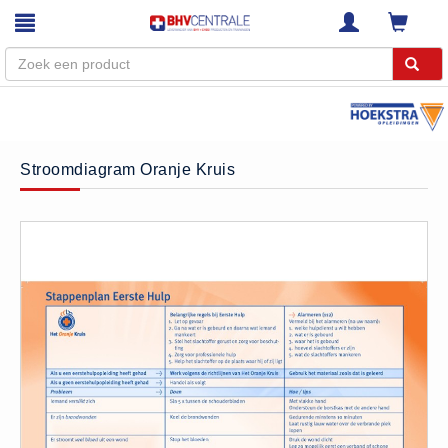
Menu
Home
Stroomdiagram Oranje Kruis
Webshop
Trainingen
E-Learning
Diensten
Keuringen
RI&E
Bedrijfsnoodplannen
Plattegronden
VCA Trajecten