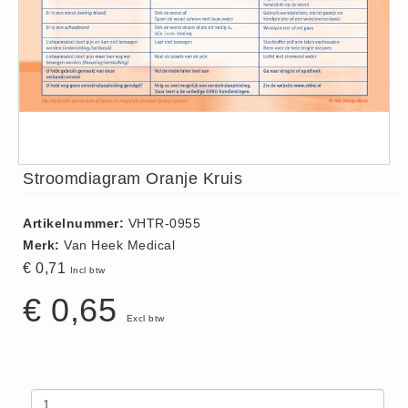
ISO 9001 Begeleiding
Evenementenveiligheid
Inspectiecentrale
Ons Team
Nieuws
Contact
Stroomdiagram Oranje Kruis
Betalingsmogelijkheden
Klachten
Artikelnummer:
VHTR-0955
Privacy
Merk:
Van Heek Medical
Verzending
€ 0,71
Incl btw
Retourneren
€ 0,65
Algemene Voorwaarden
Excl btw
Vacatures
Winkel