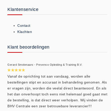
Brandmelders - Algemeen (1)
Klantenservice
Brandvertragend
Brandvertragend (9)
Contact
Brandwondmaterialen
Klachten
Brandwondmaterialen -
Algemeen (9)
Klant beoordelingen
CO2 meters
CO2 meters (0)
Corona maatregelen
Gerard Smolenaars - Prevenco Opleiding & Training B.V.
COVID-19 artikelen (0)
Vanaf de oprichting tot aan vandaag, worden alle
COVID-19 artikelen
bestellingen stipt en accuraat in behandeling genomen. Als
COVID-19 artikelen (0)
er vragen zijn, worden die veelal direct beantwoord. En als
het dan onverhoopt toch eens niet helemaal goed gaat met
Drogisterij
de bestelling, is dat direct weer verholpen. Wij vinden de
Desinfectants (6)
BHV Centrale een zeer betrouwbare leverancier!!!
Geneesmiddelen (0)