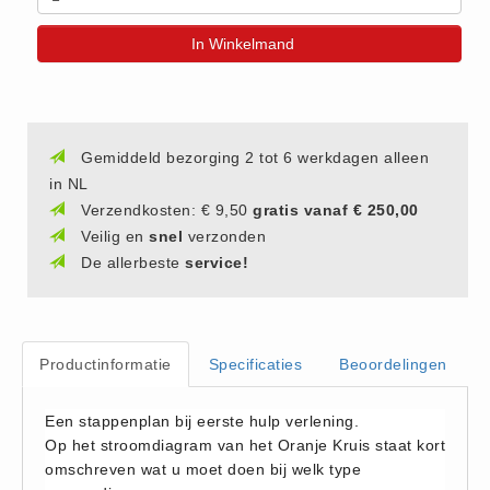
(20)
In Winkelmand
AED apparaten (11)
ACTIE
Actie (5)
AED
Gemiddeld bezorging 2 tot 6 werkdagen alleen
in NL
AED apparaten (11)
Verzendkosten: € 9,50
gratis vanaf € 250,00
AED batterijen (12)
Veilig en
snel
verzonden
AED binnen - buiten kasten (11)
De allerbeste
service!
AED elektroden (18)
AED tassen (14)
Beademings materialen (6)
Productinformatie
Specificaties
Beoordelingen
AED trainers (14)
BHV Kasten
Een stappenplan bij eerste hulp verlening.
Op het stroomdiagram van het Oranje Kruis staat kort
BHV kasten (5)
omschreven wat u moet doen bij welk type
BHV Kleding