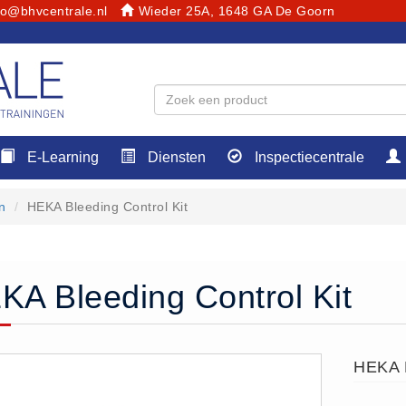
fo@bhvcentrale.nl
Wieder 25A, 1648 GA De Goorn
E-Learning
Diensten
Inspectiecentrale
n
HEKA Bleeding Control Kit
KA Bleeding Control Kit
HEKA B