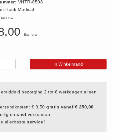
nummer:
VHTR-0508
an Heek Medical
2
Incl btw
8,00
Excl btw
In Winkelmand
emiddeld bezorging 2 tot 6 werkdagen alleen
erzendkosten: € 9,50
gratis vanaf € 250,00
eilig en
snel
verzonden
e allerbeste
service!