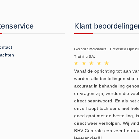
tenservice
Klant beoordelinge
ontact
Gerard Smolenaars - Prevenco Opleidi
lachten
Training B.V.
Vanaf de oprichting tot aan v
worden alle bestellingen stipt 
accuraat in behandeling geno
er vragen zijn, worden die veel
direct beantwoord. En als het 
onverhoopt toch eens niet hel
goed gaat met de bestelling, is
direct weer verholpen. Wij vin
BHV Centrale een zeer betro
leverancier!!!