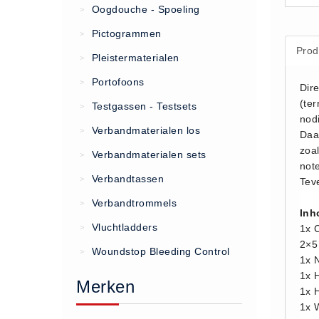
Oogdouche - Spoeling
>
(20)
Pictogrammen
>
Prod
AED apparaten (11)
Pleistermaterialen
>
ACTIE
Portofoons
>
Dir
Actie (5)
(te
Testgassen - Testsets
>
AED
nod
Verbandmaterialen los
>
Daa
AED apparaten (11)
zoa
Verbandmaterialen sets
>
AED batterijen (12)
not
Verbandtassen
AED binnen - buiten kasten (11)
>
Tev
AED elektroden (18)
Verbandtrommels
>
Inh
AED tassen (14)
Vluchtladders
>
1x 
Beademings materialen (6)
2×5
Woundstop Bleeding Control
>
1x 
AED trainers (14)
1x 
Merken
BHV Kasten
1x 
1x W
BHV kasten (5)