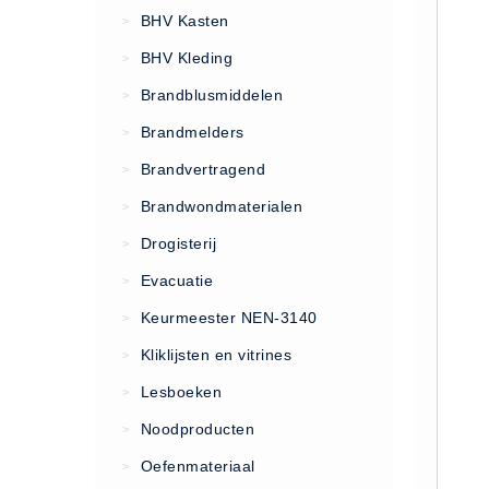
VCA Trajecten
BHV Kasten
>
ISO 9001 Begeleiding
BHV Kleding
>
Evenementenveiligheid
Brandblusmiddelen
>
Inspectiecentrale
Brandmelders
>
Ons Team
Brandvertragend
Nieuws
>
Contact
Brandwondmaterialen
>
Betalingsmogelijkheden
Drogisterij
>
Klachten
Evacuatie
>
Privacy
Keurmeester NEN-3140
>
Verzending
Kliklijsten en vitrines
>
Retourneren
Lesboeken
>
Algemene Voorwaarden
Noodproducten
>
Vacatures
Oefenmateriaal
>
Winkel