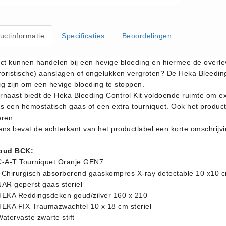
uctinformatie
Specificaties
Beoordelingen
ect kunnen handelen bij een hevige bloeding en hiermee de overle
rroristische) aanslagen of ongelukken vergroten? De Heka Bleeding
ig zijn om een hevige bloeding te stoppen.
rnaast biedt de Heka Bleeding Control Kit voldoende ruimte om ex
ls een hemostatisch gaas of een extra tourniquet. Ook het product
eren.
ens bevat de achterkant van het productlabel een korte omschrijv
oud BCK:
C-A-T Tourniquet Oranje GEN7
 Chirurgisch absorberend gaaskompres X-ray detectable 10 x10 
NAR geperst gaas steriel
HEKA Reddingsdeken goud/zilver 160 x 210
HEKA FIX Traumazwachtel 10 x 18 cm steriel
atervaste zwarte stift