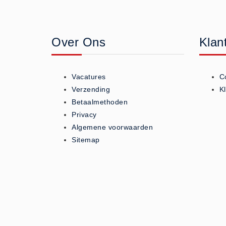
Geneesmiddelen (0)
Huidverzorging (5)
Over Ons
Klan
Koud - Warm kompressen (3)
Overige (1)
Spieren en gewrichten (0)
Vacatures
C
Teken - Beten sets (5)
Verzending
K
Vitamines en mineralen (0)
Betaalmethoden
Privacy
Eerste Hulp Paneel
Algemene voorwaarden
Eerste Hulp Paneel (0)
Sitemap
Evacuatie
Evacuatie (19)
Noodkoffer (0)
Noodverlichting (1)
Stoelen (5)
Zaklampen (9)