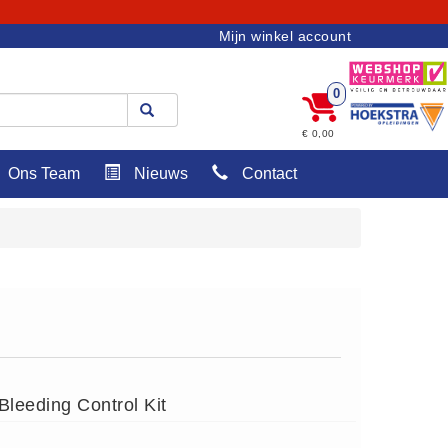
Mijn winkel account
0
€ 0,00
Ons Team
Nieuws
Contact
leeding Control Kit