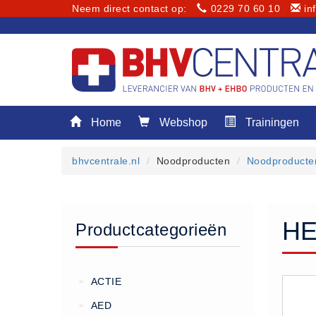
Neem direct contact op:
0229 70 60 10
in
Menu
Home
Webshop
Trainingen
Home
Webshop
bhvcentrale.nl
Noodproducten
Noodproducte
Trainingen
E-Learning
Diensten
HE
Productcategorieën
Keuringen
RI&E
Bedrijfsnoodplannen
ACTIE
>
Plattegronden
AED
>