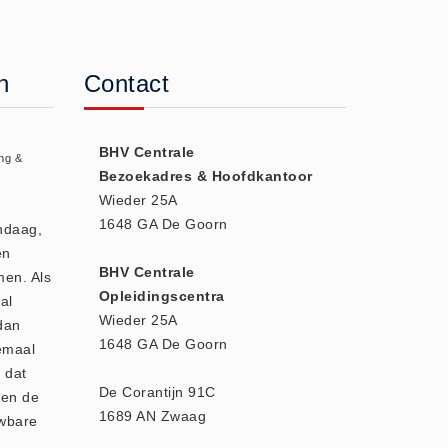
n
Contact
BHV Centrale
ng &
Bezoekadres & Hoofdkantoor
Wieder 25A
1648 GA De Goorn
andaag,
en
BHV Centrale
men. Als
Opleidingscentra
al
Wieder 25A
dan
1648 GA De Goorn
emaal
 dat
De Corantijn 91C
den de
1689 AN Zwaag
uwbare