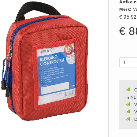
Artikel
Merk:
V
€ 95,9
€ 8
G
in NL
V
V
D