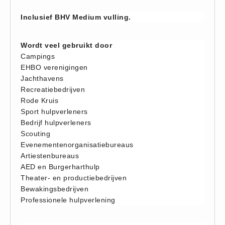
Brandmelders - Algemeen (1)
Inclusief BHV Medium vulling.
Brandvertragend
Brandvertragend (9)
Wordt veel gebruikt door
Campings
Brandwondmaterialen
EHBO verenigingen
Brandwondmaterialen -
Jachthavens
Algemeen (9)
Recreatiebedrijven
Rode Kruis
CO2 meters
Sport hulpverleners
CO2 meters (0)
Bedrijf hulpverleners
Corona maatregelen
Scouting
Evenementenorganisatiebureaus
COVID-19 artikelen (0)
Artiestenbureaus
COVID-19 artikelen
AED en Burgerharthulp
COVID-19 artikelen (0)
Theater- en productiebedrijven
Bewakingsbedrijven
Drogisterij
Professionele hulpverlening
Desinfectants (6)
Geneesmiddelen (0)