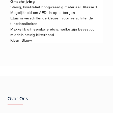
Omschrijving
Huidverzorging (5)
Stevig, kwalitatief hoogwaardig materiaal. Klasse 1
Mogelijkheid om AED in op te bergen
Koud - Warm kompressen (3)
Etuis in verschillende kleuren voor verschillende
Overige (1)
functionaliteiten
Spieren en gewrichten (0)
Makkelijk uitneembare etuis, welke zijn bevestigd
middels stevig klitterband
Teken - Beten sets (5)
Kleur: Blauw
Vitamines en mineralen (0)
Eerste Hulp Paneel
Eerste Hulp Paneel (0)
Evacuatie
Evacuatie (19)
Noodkoffer (0)
Noodverlichting (1)
Stoelen (5)
Over Ons
Zaklampen (9)
Keurmeester NEN-3140