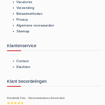
Vacatures
Keurmeester NEN-3140 (1)
Verzending
Kliklijsten en vitrines
Betaalmethoden
Privacy
Kliklijsten en vitrines (2)
Algemene voorwaarden
Lesboeken
Sitemap
Lesboeken - Algemeen (10)
Medicatie en Drogisterij
Klantenservice
Desinfectants (0)
Medicatie (0)
Contact
Noodproducten
Klachten
Noodproducten (5)
Oefenmateriaal
Klant beoordelingen
Brand (9)
Trainingselektroden (7)
Verslikken en verstikken (1)
Rosalinde Pols - Dierenambulance Amsterdam
Oogdouche - Spoeling