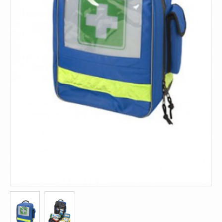
ISO 9001 Begeleiding
Evenementenveiligheid
Inspectiecentrale
Ons Team
Nieuws
Contact
Betalingsmogelijkheden
Klachten
Privacy
Verzending
Retourneren
Algemene Voorwaarden
Vacatures
Winkel