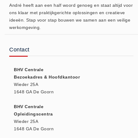
André heeft aan een half woord genoeg en staat altijd voor
Oogdouche - Spoeling -
ons klaar met praktijkgerichte oplossingen en creatieve
Algemeen (5)
ideeën. Stap voor stap bouwen we samen aan een veilige
werkomgeving.
Pictogrammen
Bordjes (14)
Stickers (17)
Contact
Pleistermaterialen
Dispensers (5)
BHV Centrale
HACCP blauw (4)
Bezoekadres & Hoofdkantoor
Navulling dispensers (26)
Wieder 25A
1648 GA De Goorn
Textiel - Waterafstotend (11)
Portofoons
BHV Centrale
Portofoons - Algemeen (3)
Opleidingscentra
Reanimatiepoppen -
Wieder 25A
1648 GA De Goorn
Oefenmateriaal