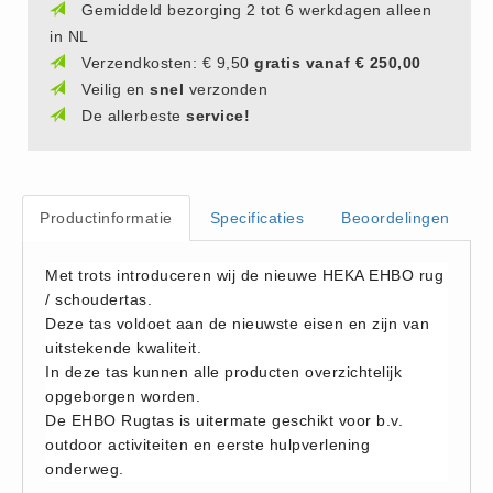
Gemiddeld bezorging 2 tot 6 werkdagen alleen
Hesjes (9)
in NL
BHV middelen
Verzendkosten: € 9,50
gratis vanaf € 250,00
Veilig en
snel
verzonden
BHV kasten (0)
De allerbeste
service!
Evacuatie - Zaklampen (0)
Kleding - Hesjes (0)
Brandblusmiddelen
Productinformatie
Specificaties
Beoordelingen
Blusdekens (1)
Brandblussers (0)
Met trots introduceren wij de nieuwe HEKA EHBO rug
Blusserkasten (3)
/ schoudertas.
CO2 blussers (2)
Deze tas voldoet aan de nieuwste eisen en zijn van
uitstekende kwaliteit.
Poederblussers (5)
In deze tas kunnen alle producten overzichtelijk
Schuimblussers (6)
opgeborgen worden.
Brandmelders
De EHBO Rugtas is uitermate geschikt voor b.v.
outdoor activiteiten en eerste hulpverlening
CO melders (2)
onderweg.
Rookmelders (8)