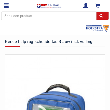
Menu
Home
Eerste hulp rug-schoudertas Blauw incl. vulling
Webshop
Trainingen
E-Learning
Diensten
Keuringen
RI&E
Bedrijfsnoodplannen
Plattegronden
VCA Trajecten