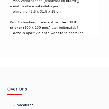
– ABS verbanddoos (stootvast en krasvrij)
Hesjes (9)
– met flexibele vakindelingen
– afmeting 43,5 x 31,5 x 15 cm
BHV middelen
BHV kasten (0)
Wordt standaard geleverd
zonder EHBO
Evacuatie - Zaklampen (0)
sticker
(100 x 100 mm.) aan buitenzijde!
– deze is apart via onze website te bestellen
Kleding - Hesjes (0)
Brandblusmiddelen
Blusdekens (1)
Brandblussers (0)
Blusserkasten (3)
CO2 blussers (2)
Poederblussers (5)
Schuimblussers (6)
Over Ons
Brandmelders
CO melders (2)
Vacatures
Rookmelders (8)