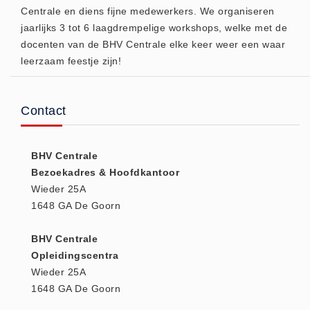
Centrale en diens fijne medewerkers. We organiseren
Huidverzorging (5)
jaarlijks 3 tot 6 laagdrempelige workshops, welke met de
Koud - Warm kompressen (3)
docenten van de BHV Centrale elke keer weer een waar
Overige (1)
leerzaam feestje zijn!
Spieren en gewrichten (0)
Teken - Beten sets (5)
Contact
Vitamines en mineralen (0)
Eerste Hulp Paneel
BHV Centrale
Eerste Hulp Paneel (0)
Bezoekadres & Hoofdkantoor
Evacuatie
Wieder 25A
Evacuatie (19)
1648 GA De Goorn
Noodkoffer (0)
BHV Centrale
Noodverlichting (1)
Opleidingscentra
Stoelen (5)
Wieder 25A
Zaklampen (9)
1648 GA De Goorn
Keurmeester NEN-3140