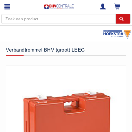
Menu
Home
Verbandtrommel BHV (groot) LEEG
Webshop
Trainingen
E-Learning
Diensten
Keuringen
RI&E
Bedrijfsnoodplannen
Plattegronden
VCA Trajecten