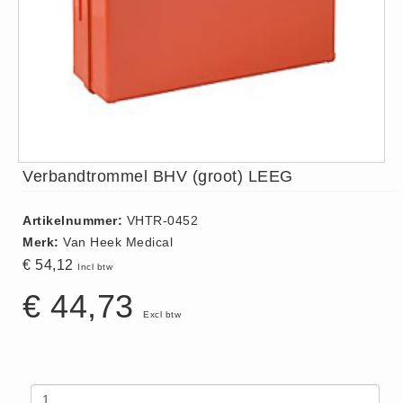
ISO 9001 Begeleiding
Evenementenveiligheid
Inspectiecentrale
Ons Team
Nieuws
Contact
Verbandtrommel BHV (groot) LEEG
Betalingsmogelijkheden
Klachten
Artikelnummer:
VHTR-0452
Privacy
Merk:
Van Heek Medical
Verzending
€ 54,12
Incl btw
Retourneren
€ 44,73
Algemene Voorwaarden
Excl btw
Vacatures
Winkel