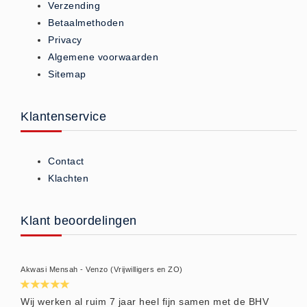
Verzending
Brandmelders - Algemeen (1)
Betaalmethoden
Brandvertragend
Privacy
Brandvertragend (9)
Algemene voorwaarden
Sitemap
Brandwondmaterialen
Brandwondmaterialen -
Klantenservice
Algemeen (9)
CO2 meters
CO2 meters (0)
Contact
Klachten
Corona maatregelen
COVID-19 artikelen (0)
Klant beoordelingen
COVID-19 artikelen
COVID-19 artikelen (0)
Drogisterij
Akwasi Mensah - Venzo (Vrijwilligers en ZO)
Desinfectants (6)
Wij werken al ruim 7 jaar heel fijn samen met de BHV
Geneesmiddelen (0)