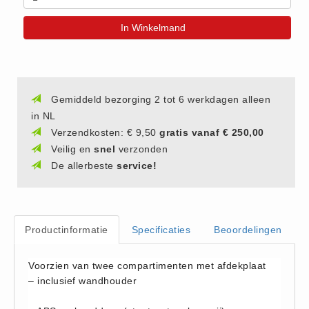
(20)
In Winkelmand
AED apparaten (11)
ACTIE
Actie (5)
AED
Gemiddeld bezorging 2 tot 6 werkdagen alleen
in NL
AED apparaten (11)
Verzendkosten: € 9,50
gratis vanaf € 250,00
AED batterijen (12)
Veilig en
snel
verzonden
AED binnen - buiten kasten (11)
De allerbeste
service!
AED elektroden (18)
AED tassen (14)
Beademings materialen (6)
Productinformatie
Specificaties
Beoordelingen
AED trainers (14)
BHV Kasten
Voorzien van twee compartimenten met afdekplaat
– inclusief wandhouder
BHV kasten (5)
BHV Kleding