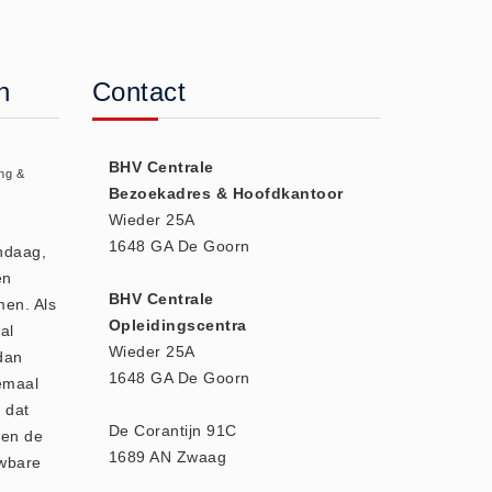
n
Contact
BHV Centrale
ng &
Bezoekadres & Hoofdkantoor
Wieder 25A
1648 GA De Goorn
andaag,
en
BHV Centrale
men. Als
Opleidingscentra
al
Wieder 25A
dan
1648 GA De Goorn
emaal
 dat
De Corantijn 91C
den de
1689 AN Zwaag
uwbare