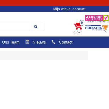
Mijn winkel account
0
€ 0,00
Ons Team
Nieuws
Contact