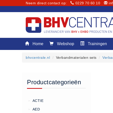
Neem direct contact op:
0229 70 60 10
in
Menu
Home
Webshop
Trainingen
Home
Webshop
bhvcentrale.nl
Verbandmaterialen sets
Verba
Trainingen
E-Learning
Diensten
Productcategorieën
Keuringen
RI&E
Bedrijfsnoodplannen
ACTIE
>
Plattegronden
AED
>