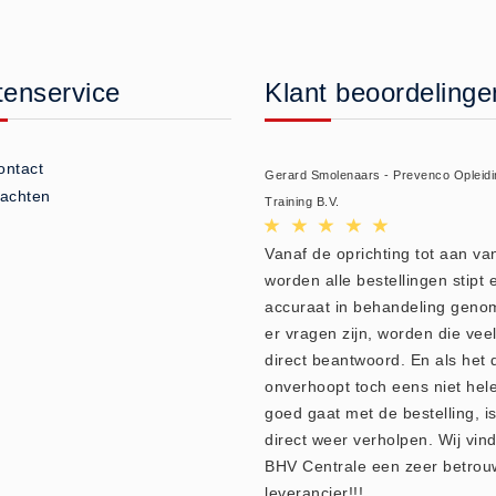
tenservice
Klant beoordelinge
ontact
Gerard Smolenaars - Prevenco Opleidi
lachten
Training B.V.
Vanaf de oprichting tot aan v
worden alle bestellingen stipt 
accuraat in behandeling geno
er vragen zijn, worden die veel
direct beantwoord. En als het 
onverhoopt toch eens niet hel
goed gaat met de bestelling, is
direct weer verholpen. Wij vin
BHV Centrale een zeer betro
leverancier!!!