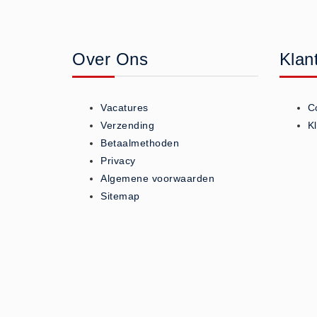
Geneesmiddelen (0)
Huidverzorging (5)
Over Ons
Klan
Koud - Warm kompressen (3)
Overige (1)
Spieren en gewrichten (0)
Vacatures
C
Teken - Beten sets (5)
Verzending
K
Vitamines en mineralen (0)
Betaalmethoden
Privacy
Eerste Hulp Paneel
Algemene voorwaarden
Eerste Hulp Paneel (0)
Sitemap
Evacuatie
Evacuatie (19)
Noodkoffer (0)
Noodverlichting (1)
Stoelen (5)
Zaklampen (9)