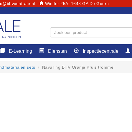
fo@bhvcentrale.nl
Wieder 25A, 1648 GA De Goorn
E-Learning
Diensten
Inspectiecentrale
ndmaterialen sets
Navulling BHV Oranje Kruis trommel