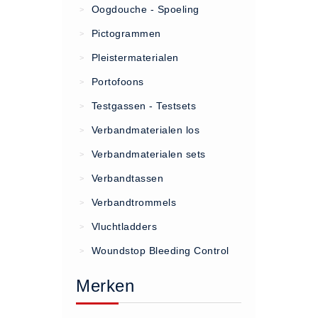
Oogdouche - Spoeling
>
(20)
Pictogrammen
>
AED apparaten (11)
Pleistermaterialen
>
ACTIE
Portofoons
>
Actie (5)
Testgassen - Testsets
>
AED
Verbandmaterialen los
>
AED apparaten (11)
Verbandmaterialen sets
>
AED batterijen (12)
Verbandtassen
AED binnen - buiten kasten (11)
>
AED elektroden (18)
Verbandtrommels
>
AED tassen (14)
Vluchtladders
>
Beademings materialen (6)
Woundstop Bleeding Control
>
AED trainers (14)
Merken
BHV Kasten
BHV kasten (5)