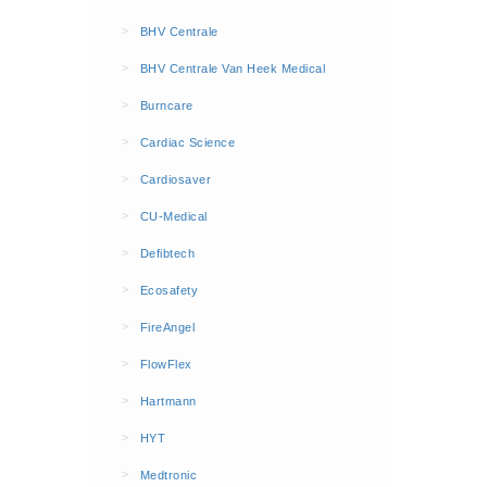
BHV Kleding
>
BHV Centrale
Hesjes (9)
>
BHV Centrale Van Heek Medical
BHV middelen
>
Burncare
BHV kasten (0)
>
Cardiac Science
Evacuatie - Zaklampen (0)
Kleding - Hesjes (0)
>
Cardiosaver
Brandblusmiddelen
>
CU-Medical
Blusdekens (1)
>
Defibtech
Brandblussers (0)
>
Ecosafety
Blusserkasten (3)
>
FireAngel
CO2 blussers (2)
>
FlowFlex
Poederblussers (5)
>
Hartmann
Schuimblussers (6)
>
Brandmelders
HYT
CO melders (2)
>
Medtronic