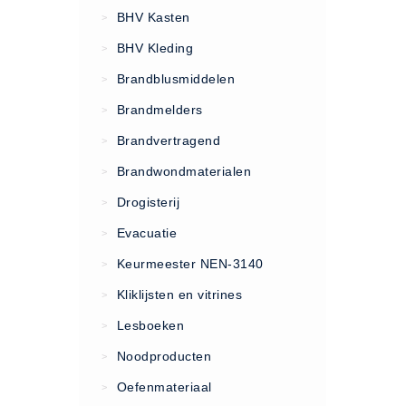
VCA Trajecten
BHV Kasten
>
ISO 9001 Begeleiding
BHV Kleding
>
Evenementenveiligheid
Brandblusmiddelen
>
Inspectiecentrale
Brandmelders
>
Ons Team
Brandvertragend
Nieuws
>
Contact
Brandwondmaterialen
>
Betalingsmogelijkheden
Drogisterij
>
Klachten
Evacuatie
>
Privacy
Keurmeester NEN-3140
>
Verzending
Kliklijsten en vitrines
>
Retourneren
Lesboeken
>
Algemene Voorwaarden
Noodproducten
>
Vacatures
Oefenmateriaal
>
Winkel