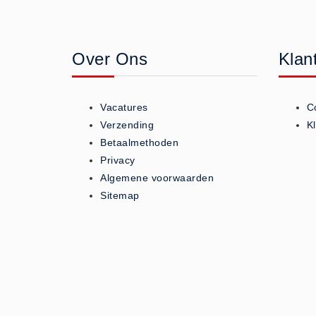
Geneesmiddelen (0)
Huidverzorging (5)
Over Ons
Klan
Koud - Warm kompressen (3)
Overige (1)
Spieren en gewrichten (0)
Vacatures
C
Teken - Beten sets (5)
Verzending
K
Vitamines en mineralen (0)
Betaalmethoden
Privacy
Eerste Hulp Paneel
Algemene voorwaarden
Eerste Hulp Paneel (0)
Sitemap
Evacuatie
Evacuatie (19)
Noodkoffer (0)
Noodverlichting (1)
Stoelen (5)
Zaklampen (9)