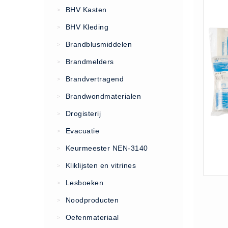
VCA Trajecten
BHV Kasten
>
ISO 9001 Begeleiding
BHV Kleding
>
Evenementenveiligheid
Brandblusmiddelen
>
Inspectiecentrale
Brandmelders
>
Ons Team
Brandvertragend
Nieuws
>
Contact
Brandwondmaterialen
>
Betalingsmogelijkheden
Drogisterij
>
Klachten
Evacuatie
>
Privacy
Keurmeester NEN-3140
>
Verzending
Kliklijsten en vitrines
>
Retourneren
Lesboeken
>
Algemene Voorwaarden
Noodproducten
>
Vacatures
Oefenmateriaal
>
Winkel