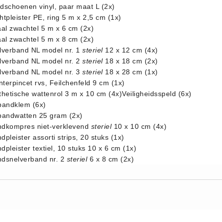
dschoenen vinyl, paar maat L (2x)
tpleister PE, ring 5 m x 2,5 cm (1x)
aal zwachtel 5 m x 6 cm (2x)
aal zwachtel 5 m x 8 cm (2x)
lverband NL model nr. 1
steriel
12 x 12 cm (4x)
lverband NL model nr. 2
steriel
18 x 18 cm (2x)
lverband NL model nr. 3
steriel
18 x 28 cm (1x)
nterpincet rvs, Feilchenfeld 9 cm (1x)
thetische wattenrol 3 m x 10 cm (4x)Veiligheidsspeld (6x)
bandklem (6x)
bandwatten 25 gram (2x)
dkompres niet-verklevend
steriel
10 x 10 cm (4x)
pleister assorti strips, 20 stuks (1x)
pleister textiel, 10 stuks 10 x 6 cm (1x)
dsnelverband nr. 2
steriel
6 x 8 cm (2x)