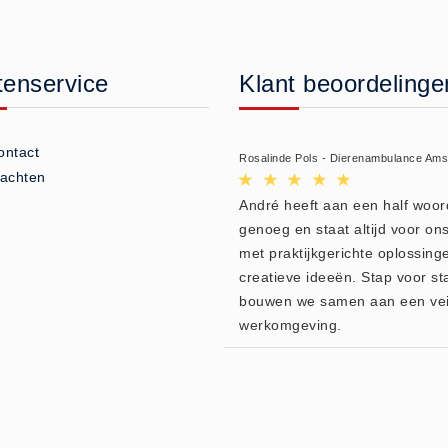
tenservice
Klant beoordelinge
ontact
Rosalinde Pols - Dierenambulance Am
lachten
André heeft aan een half woor
genoeg en staat altijd voor ons
met praktijkgerichte oplossing
creatieve ideeën. Stap voor st
bouwen we samen aan een vei
werkomgeving.