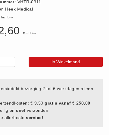
nummer:
VHTR-0311
an Heek Medical
3
Incl btw
2,60
Excl btw
In Winkelmand
emiddeld bezorging 2 tot 6 werkdagen alleen
erzendkosten: € 9,50
gratis vanaf € 250,00
eilig en
snel
verzonden
e allerbeste
service!