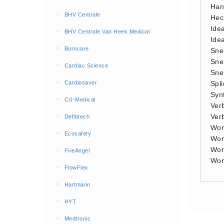
Han
BHV Kleding
>
BHV Centrale
Hech
Hesjes (9)
Ide
>
BHV Centrale Van Heek Medical
BHV middelen
Ide
>
Burncare
Sne
BHV kasten (0)
Sne
>
Cardiac Science
Evacuatie - Zaklampen (0)
Sne
Kleding - Hesjes (0)
>
Cardiosaver
Spli
Syn
Brandblusmiddelen
>
CU-Medical
Ver
Blusdekens (1)
Ver
>
Defibtech
Brandblussers (0)
Won
>
Ecosafety
Wond
Blusserkasten (3)
Wond
>
FireAngel
CO2 blussers (2)
Won
>
FlowFlex
Poederblussers (5)
>
Hartmann
Schuimblussers (6)
>
Brandmelders
HYT
CO melders (2)
>
Medtronic