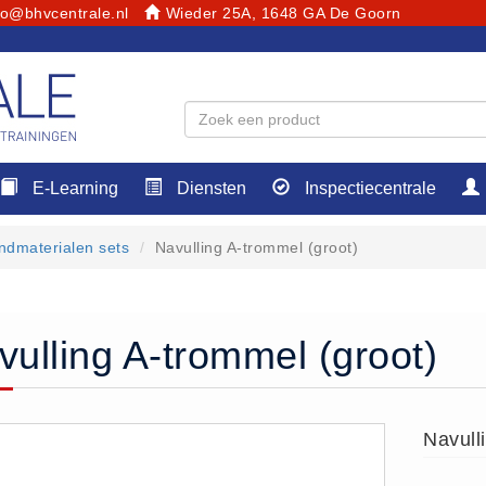
fo@bhvcentrale.nl
Wieder 25A, 1648 GA De Goorn
E-Learning
Diensten
Inspectiecentrale
ndmaterialen sets
Navulling A-trommel (groot)
vulling A-trommel (groot)
Navull