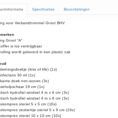
uctinformatie
Specificaties
Beoordelingen
ling voor Verbandtrommel Groot BHV.
merken
ing Groot “A”
offer is los verkrijgbaar
ulling wordt geleverd in een plastic zak
oud
emingsdoekje (kiss of life) (1x)
infectans 30 ml (1x)
ekante doek non-woven (3x)
stehulpschaar 19 cm (1x)
tisch hydrofiel windsel 4 m x 6 cm (3x)
tisch hydrofiel windsel 4 m x 8 cm (3x)
skompres
steriel
5 x 5 cm (10x)
skompres zestientje
steriel
5 x 9 cm (16x)
skompres
steriel
10 x 10 cm (10x)