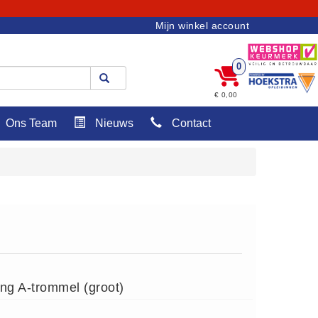
Mijn winkel account
0
€ 0,00
Ons Team
Nieuws
Contact
ing A-trommel (groot)