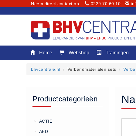
Neem direct contact op:
0229 70 60 10
in
Menu
Home
Webshop
Trainingen
Home
Webshop
bhvcentrale.nl
Verbandmaterialen sets
Verba
Trainingen
E-Learning
Diensten
Na
Productcategorieën
Keuringen
RI&E
Bedrijfsnoodplannen
ACTIE
>
Plattegronden
AED
>