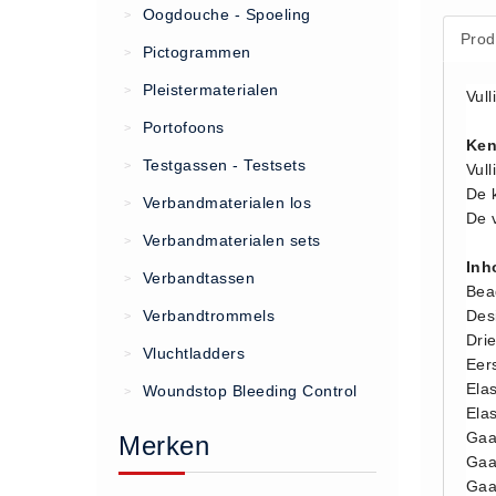
Oogdouche - Spoeling
>
Prod
(20)
Pictogrammen
>
AED apparaten (11)
Pleistermaterialen
>
Vul
ACTIE
Portofoons
>
Ken
Actie (5)
Testgassen - Testsets
>
Vull
AED
De k
Verbandmaterialen los
>
AED apparaten (11)
De v
Verbandmaterialen sets
>
AED batterijen (12)
Inh
Verbandtassen
AED binnen - buiten kasten (11)
>
Bead
AED elektroden (18)
Verbandtrommels
Des
>
Dri
AED tassen (14)
Vluchtladders
>
Eer
Beademings materialen (6)
Elas
Woundstop Bleeding Control
>
AED trainers (14)
Elas
Gaa
Merken
BHV Kasten
Gaa
BHV kasten (5)
Gaa