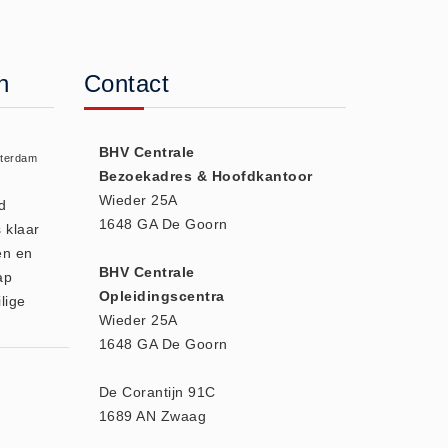
n
Contact
BHV Centrale
sterdam
Bezoekadres & Hoofdkantoor
Wieder 25A
d
1648 GA De Goorn
 klaar
en en
BHV Centrale
ap
Opleidingscentra
lige
Wieder 25A
1648 GA De Goorn
De Corantijn 91C
1689 AN Zwaag