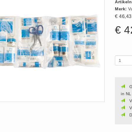
Artikel
Merk:
V
€ 46,4
€ 4
G
in NL
V
V
D