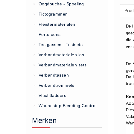
Oogdouche - Spoeling
>
Prod
(20)
Pictogrammen
>
AED apparaten (11)
Pleistermaterialen
>
De H
ACTIE
goed
Portofoons
>
Actie (5)
die 
Testgassen - Testsets
>
vers
AED
Verbandmaterialen los
>
AED apparaten (11)
De 
Verbandmaterialen sets
>
AED batterijen (12)
ger
Verbandtassen
AED binnen - buiten kasten (11)
>
De 
tra
AED elektroden (18)
Verbandtrommels
>
AED tassen (14)
Vluchtladders
>
Ken
Beademings materialen (6)
AB
Woundstop Bleeding Control
>
Ple
AED trainers (14)
Vak
Merken
BHV Kasten
Wan
BHV kasten (5)