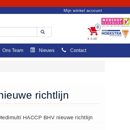
Mijn winkel account
0
€ 0,00
Ons Team
Nieuws
Contact
euwe richtlijn
edimulti HACCP BHV nieuwe richtlijn