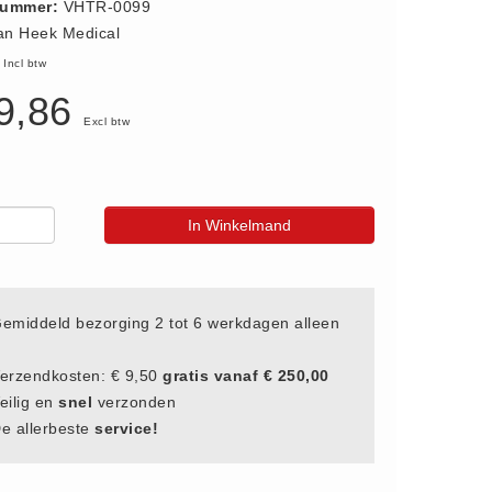
nummer:
VHTR-0099
an Heek Medical
5
Incl btw
9,86
Excl btw
In Winkelmand
emiddeld bezorging 2 tot 6 werkdagen alleen
erzendkosten: € 9,50
gratis vanaf € 250,00
eilig en
snel
verzonden
e allerbeste
service!