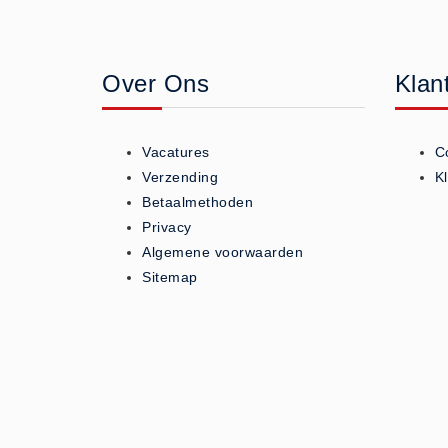
Geneesmiddelen (0)
Huidverzorging (5)
Over Ons
Klan
Koud - Warm kompressen (3)
Overige (1)
Spieren en gewrichten (0)
Vacatures
C
Teken - Beten sets (5)
Verzending
K
Vitamines en mineralen (0)
Betaalmethoden
Privacy
Eerste Hulp Paneel
Algemene voorwaarden
Eerste Hulp Paneel (0)
Sitemap
Evacuatie
Evacuatie (19)
Noodkoffer (0)
Noodverlichting (1)
Stoelen (5)
Zaklampen (9)