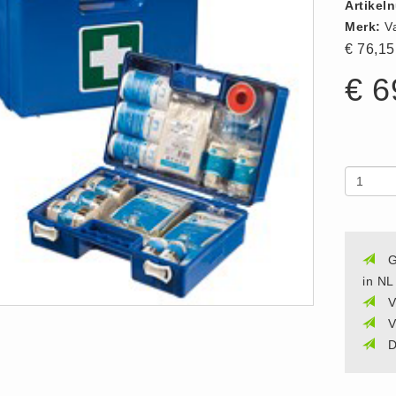
Artikel
Merk:
V
€ 76,1
€ 6
G
in NL
V
V
D