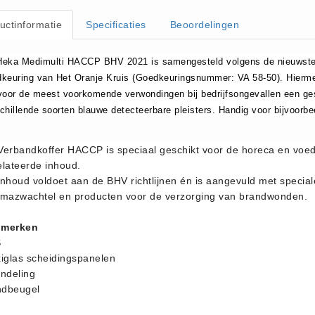
uctinformatie
Specificaties
Beoordelingen
eka Medimulti HACCP BHV 2021 is samengesteld volgens de nieuwste 
keuring van Het Oranje Kruis (Goedkeuringsnummer: VA 58-50). Hiermee 
voor de meest voorkomende verwondingen bij bedrijfsongevallen een ges
chillende soorten blauwe detecteerbare pleisters. Handig voor bijvoorbe
Verbandkoffer HACCP is speciaal geschikt voor de horeca en voe
elateerde inhoud.
inhoud voldoet aan de BHV richtlijnen én is aangevuld met speci
umazwachtel en producten voor de verzorging van brandwonden.
merken
S
xiglas scheidingspanelen
indeling
dbeugel