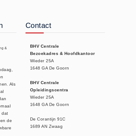
n
Contact
BHV Centrale
ng &
Bezoekadres & Hoofdkantoor
Wieder 25A
1648 GA De Goorn
andaag,
en
BHV Centrale
men. Als
Opleidingscentra
al
Wieder 25A
dan
1648 GA De Goorn
emaal
 dat
De Corantijn 91C
den de
1689 AN Zwaag
uwbare