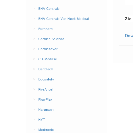
BHV Kleding
>
BHV Centrale
Hesjes (9)
Zie
>
BHV Centrale Van Heek Medical
BHV middelen
>
Burncare
BHV kasten (0)
Dow
>
Cardiac Science
Evacuatie - Zaklampen (0)
Kleding - Hesjes (0)
>
Cardiosaver
Brandblusmiddelen
>
CU-Medical
Blusdekens (1)
>
Defibtech
Brandblussers (0)
>
Ecosafety
Blusserkasten (3)
>
FireAngel
CO2 blussers (2)
>
FlowFlex
Poederblussers (5)
>
Hartmann
Schuimblussers (6)
>
Brandmelders
HYT
CO melders (2)
>
Medtronic