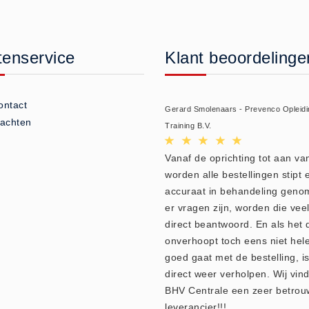
tenservice
Klant beoordelinge
ontact
Gerard Smolenaars - Prevenco Opleidi
lachten
Training B.V.
Vanaf de oprichting tot aan v
worden alle bestellingen stipt 
accuraat in behandeling geno
er vragen zijn, worden die veel
direct beantwoord. En als het 
onverhoopt toch eens niet hel
goed gaat met de bestelling, is
direct weer verholpen. Wij vin
BHV Centrale een zeer betro
leverancier!!!