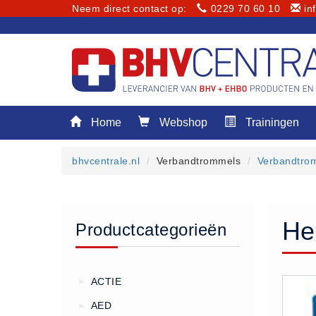
Neem direct contact op:
0229 70 60 10
in
Menu
Home
Webshop
Trainingen
Home
Webshop
bhvcentrale.nl
Verbandtrommels
Verbandtro
Trainingen
E-Learning
Diensten
He
Productcategorieën
Keuringen
RI&E
Bedrijfsnoodplannen
ACTIE
>
Plattegronden
AED
>