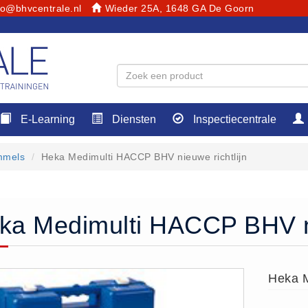
fo@bhvcentrale.nl
Wieder 25A, 1648 GA De Goorn
E-Learning
Diensten
Inspectiecentrale
mmels
Heka Medimulti HACCP BHV nieuwe richtlijn
ka Medimulti HACCP BHV ni
Heka M