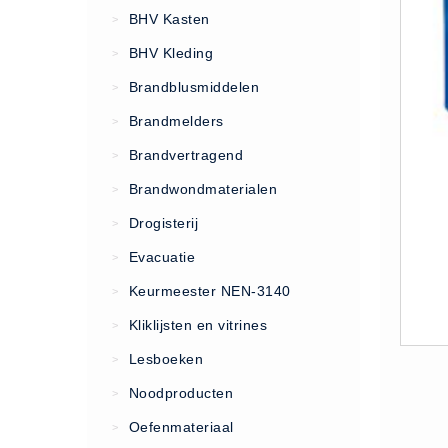
VCA Trajecten
BHV Kasten
>
ISO 9001 Begeleiding
BHV Kleding
>
Evenementenveiligheid
Brandblusmiddelen
>
Inspectiecentrale
Brandmelders
>
Ons Team
Brandvertragend
Nieuws
>
Contact
Brandwondmaterialen
>
Betalingsmogelijkheden
Drogisterij
>
Klachten
Evacuatie
>
Privacy
Keurmeester NEN-3140
>
Verzending
Kliklijsten en vitrines
>
Retourneren
Lesboeken
>
Algemene Voorwaarden
Noodproducten
>
Vacatures
Oefenmateriaal
>
Winkel