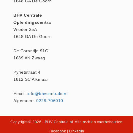
1648 GA De Goorn
Keurmeester NEN-3140 (1)
BHV Centrale
Kliklijsten en vitrines
Opleidingscentra
Kliklijsten en vitrines (2)
Wieder 25A
Lesboeken
1648 GA De Goorn
Lesboeken - Algemeen (10)
De Corantijn 91C
Medicatie en Drogisterij
1689 AN Zwaag
Desinfectants (0)
Medicatie (0)
Pyrietstraat 4
Noodproducten
1812 SC Alkmaar
Noodproducten (5)
Email:
info@bhvcentrale.nl
Oefenmateriaal
Algemeen:
0229-706010
Brand (9)
Trainingselektroden (7)
Copyright © 2026
- BHV Centrale.nl
. Alle rechten voorbehouden
Verslikken en verstikken (1)
Facebook
|
LinkedIn
Oogdouche - Spoeling