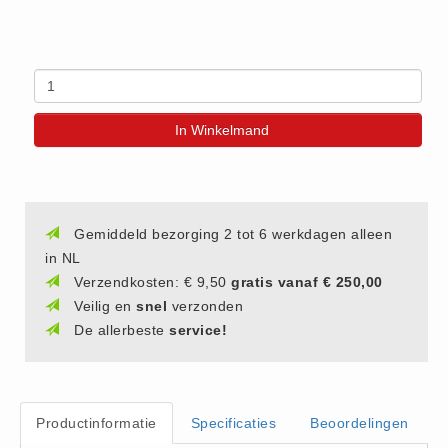
(20)
AED apparaten (11)
ACTIE
Actie (5)
In Winkelmand
AED
AED apparaten (11)
AED batterijen (12)
AED binnen - buiten kasten (11)
Gemiddeld bezorging 2 tot 6 werkdagen alleen
in NL
AED elektroden (18)
Verzendkosten: € 9,50
gratis vanaf € 250,00
AED tassen (14)
Veilig en
snel
verzonden
Beademings materialen (6)
De allerbeste
service!
AED trainers (14)
BHV Kasten
BHV kasten (5)
Productinformatie
Specificaties
Beoordelingen
BHV Kleding