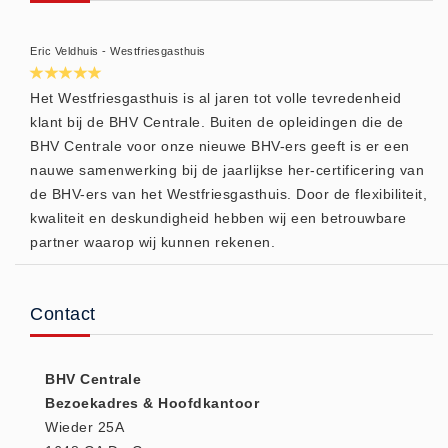
Huidverzorging (5)
Eric Veldhuis - Westfriesgasthuis
Koud - Warm kompressen (3)
Overige (1)
Het Westfriesgasthuis is al jaren tot volle tevredenheid
Spieren en gewrichten (0)
klant bij de BHV Centrale. Buiten de opleidingen die de
Teken - Beten sets (5)
BHV Centrale voor onze nieuwe BHV-ers geeft is er een
nauwe samenwerking bij de jaarlijkse her-certificering van
Vitamines en mineralen (0)
de BHV-ers van het Westfriesgasthuis. Door de flexibiliteit,
Eerste Hulp Paneel
kwaliteit en deskundigheid hebben wij een betrouwbare
Eerste Hulp Paneel (0)
partner waarop wij kunnen rekenen.
Evacuatie
Evacuatie (19)
Contact
Noodkoffer (0)
Noodverlichting (1)
BHV Centrale
Stoelen (5)
Bezoekadres & Hoofdkantoor
Zaklampen (9)
Wieder 25A
Keurmeester NEN-3140