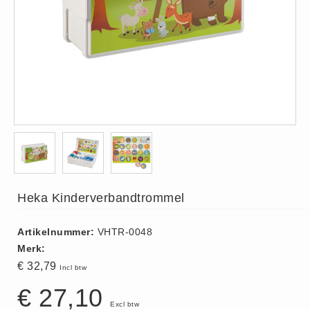
ISO 9001 Begeleiding
Evenementenveiligheid
Inspectiecentrale
Ons Team
Nieuws
Contact
Betalingsmogelijkheden
Klachten
Privacy
Heka Kinderverbandtrommel
Verzending
Retourneren
Artikelnummer:
VHTR-0048
Algemene Voorwaarden
Merk:
Vacatures
€ 32,79
Incl btw
Winkel
€ 27,10
Excl btw