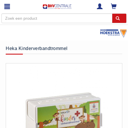
Menu
Home
Heka Kinderverbandtrommel
Webshop
Trainingen
E-Learning
Diensten
Keuringen
RI&E
Bedrijfsnoodplannen
Plattegronden
VCA Trajecten