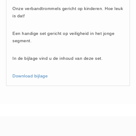
Hesjes (9)
Onze verbandtrommels gericht op kinderen. Hoe leuk
BHV middelen
is dat!
BHV kasten (0)
Een handige set gericht op veiligheid in het jonge
Evacuatie - Zaklampen (0)
segment.
Kleding - Hesjes (0)
Brandblusmiddelen
In de bijlage vind u de inhoud van deze set.
Blusdekens (1)
Brandblussers (0)
Download bijlage
Blusserkasten (3)
CO2 blussers (2)
Poederblussers (5)
Schuimblussers (6)
Brandmelders
CO melders (2)
Rookmelders (8)