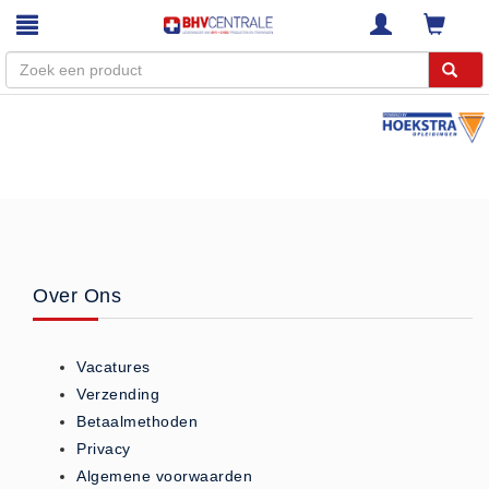
Menu
Home
Webshop
Trainingen
E-Learning
Over Ons
Diensten
Keuringen
Vacatures
RI&E
Verzending
Bedrijfsnoodplannen
Betaalmethoden
Plattegronden
Privacy
VCA Trajecten
Algemene voorwaarden