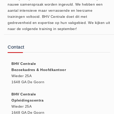
nauwe samenspraak worden ingevuld. We hebben een
(20)
aantal intensieve maar verrassende en leerzame
AED apparaten (11)
trainingen voltooid. BHV Centrale doet dit met
ACTIE
gedrevenheid en expertise op hun vakgebied. We kijken uit
Actie (5)
naar de volgende training in september!
AED
AED apparaten (11)
Contact
AED batterijen (12)
AED binnen - buiten kasten (11)
BHV Centrale
AED elektroden (18)
Bezoekadres & Hoofdkantoor
AED tassen (14)
Wieder 25A
Beademings materialen (6)
1648 GA De Goorn
AED trainers (14)
BHV Centrale
BHV Kasten
Opleidingscentra
BHV kasten (5)
Wieder 25A
BHV Kleding
1648 GA De Goorn