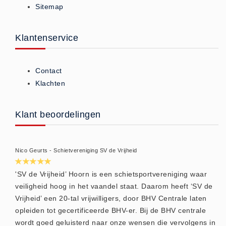
Sitemap
ISO 9001 Begeleiding
Evenementenveiligheid
Inspectiecentrale
Klantenservice
Ons Team
Nieuws
Contact
Contact
Klachten
Betalingsmogelijkheden
Klachten
Klant beoordelingen
Privacy
Verzending
Nico Geurts - Schietvereniging SV de Vrijheid
Retourneren
Algemene Voorwaarden
'SV de Vrijheid’ Hoorn is een schietsportvereniging waar
veiligheid hoog in het vaandel staat. Daarom heeft ‘SV de
Vacatures
Vrijheid’ een 20-tal vrijwilligers, door BHV Centrale laten
Winkel
opleiden tot gecertificeerde BHV-er. Bij de BHV centrale
wordt goed geluisterd naar onze wensen die vervolgens in