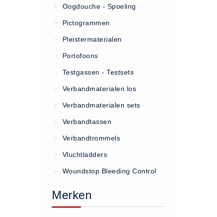
Oogdouche - Spoeling
>
(20)
Pictogrammen
>
AED apparaten (11)
Pleistermaterialen
>
ACTIE
Portofoons
>
Actie (5)
Testgassen - Testsets
>
AED
Verbandmaterialen los
>
AED apparaten (11)
Verbandmaterialen sets
>
AED batterijen (12)
Verbandtassen
AED binnen - buiten kasten (11)
>
AED elektroden (18)
Verbandtrommels
>
AED tassen (14)
Vluchtladders
>
Beademings materialen (6)
Woundstop Bleeding Control
>
AED trainers (14)
Merken
BHV Kasten
BHV kasten (5)