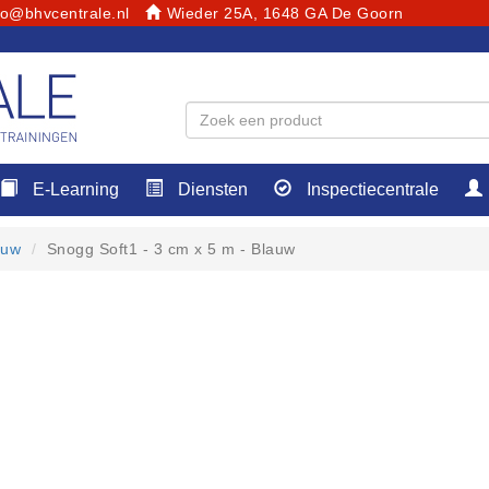
fo@bhvcentrale.nl
Wieder 25A, 1648 GA De Goorn
E-Learning
Diensten
Inspectiecentrale
auw
Snogg Soft1 - 3 cm x 5 m - Blauw