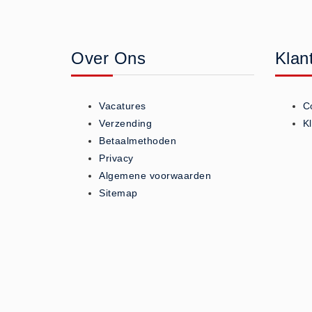
Geneesmiddelen (0)
Huidverzorging (5)
Over Ons
Klan
Koud - Warm kompressen (3)
Overige (1)
Spieren en gewrichten (0)
Vacatures
C
Teken - Beten sets (5)
Verzending
K
Vitamines en mineralen (0)
Betaalmethoden
Privacy
Eerste Hulp Paneel
Algemene voorwaarden
Eerste Hulp Paneel (0)
Sitemap
Evacuatie
Evacuatie (19)
Noodkoffer (0)
Noodverlichting (1)
Stoelen (5)
Zaklampen (9)