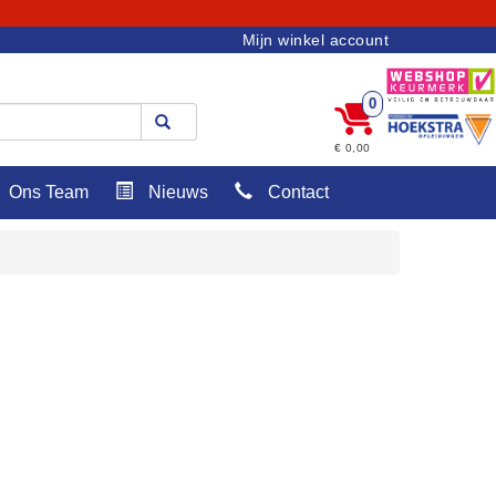
Mijn winkel account
0
€ 0,00
Ons Team
Nieuws
Contact