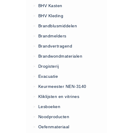
VCA Trajecten
BHV Kasten
>
ISO 9001 Begeleiding
BHV Kleding
>
Evenementenveiligheid
Brandblusmiddelen
>
Inspectiecentrale
Brandmelders
>
Ons Team
Brandvertragend
Nieuws
>
Contact
Brandwondmaterialen
>
Betalingsmogelijkheden
Drogisterij
>
Klachten
Evacuatie
>
Privacy
Keurmeester NEN-3140
>
Verzending
Kliklijsten en vitrines
>
Retourneren
Lesboeken
>
Algemene Voorwaarden
Noodproducten
>
Vacatures
Oefenmateriaal
>
Winkel