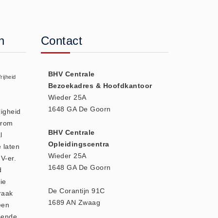
n
Contact
BHV Centrale
rijheid
Bezoekadres & Hoofdkantoor
Wieder 25A
1648 GA De Goorn
ligheid
arom
BHV Centrale
l
Opleidingscentra
e laten
Wieder 25A
V-er.
1648 GA De Goorn
d
ie
De Corantijn 91C
raak
1689 AN Zwaag
een
sende