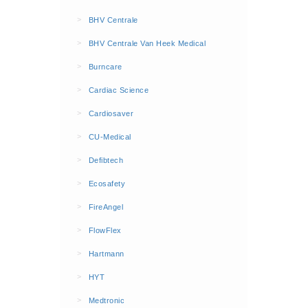
BHV Kleding
>
BHV Centrale
Hesjes (9)
>
BHV Centrale Van Heek Medical
BHV middelen
>
Burncare
BHV kasten (0)
>
Cardiac Science
Evacuatie - Zaklampen (0)
Kleding - Hesjes (0)
>
Cardiosaver
Brandblusmiddelen
>
CU-Medical
Blusdekens (1)
>
Defibtech
Brandblussers (0)
>
Ecosafety
Blusserkasten (3)
>
FireAngel
CO2 blussers (2)
>
FlowFlex
Poederblussers (5)
>
Hartmann
Schuimblussers (6)
>
Brandmelders
HYT
CO melders (2)
>
Medtronic