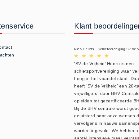
tenservice
Klant beoordelinge
ontact
Nico Geurts - Schietvereniging SV de V
lachten
'SV de Vrijheid’ Hoorn is een
schietsportvereniging waar vei
hoog in het vaandel staat. Da
heeft ‘SV de Vrijheid’ een 20-ta
vrijwilligers, door BHV Central
opleiden tot gecertificeerde BH
Bij de BHV centrale wordt goe
geluisterd naar onze wensen d
vervolgens in nauwe samensp
worden ingevuld. We hebben 
aantal intensieve maar verras