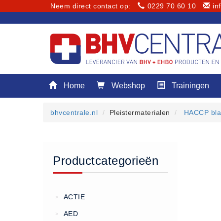
Neem direct contact op:
0229 70 60 10
in
Menu
Home
Webshop
Trainingen
Home
Webshop
bhvcentrale.nl
Pleistermaterialen
HACCP bl
Trainingen
E-Learning
Diensten
Productcategorieën
Keuringen
RI&E
Bedrijfsnoodplannen
ACTIE
>
Plattegronden
AED
>