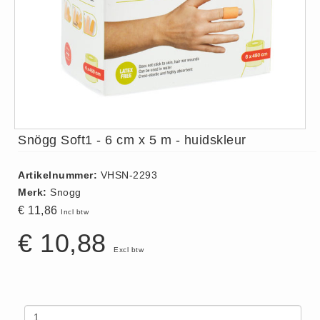
ISO 9001 Begeleiding
Evenementenveiligheid
Inspectiecentrale
Ons Team
Nieuws
Contact
Snögg Soft1 - 6 cm x 5 m - huidskleur
Betalingsmogelijkheden
Klachten
Artikelnummer:
VHSN-2293
Privacy
Merk:
Snogg
Verzending
€ 11,86
Incl btw
Retourneren
€ 10,88
Algemene Voorwaarden
Excl btw
Vacatures
Winkel