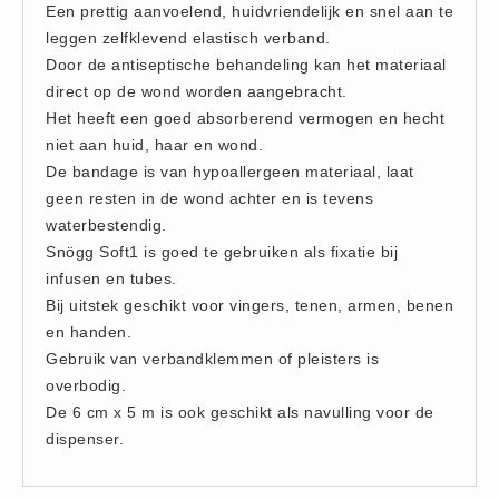
Een prettig aanvoelend, huidvriendelijk en snel aan te
Hesjes (9)
leggen zelfklevend elastisch verband.
BHV middelen
Door de antiseptische behandeling kan het materiaal
BHV kasten (0)
direct op de wond worden aangebracht.
Het heeft een goed absorberend vermogen en hecht
Evacuatie - Zaklampen (0)
niet aan huid, haar en wond.
Kleding - Hesjes (0)
De bandage is van hypoallergeen materiaal, laat
Brandblusmiddelen
geen resten in de wond achter en is tevens
Blusdekens (1)
waterbestendig.
Snögg Soft1 is goed te gebruiken als fixatie bij
Brandblussers (0)
infusen en tubes.
Blusserkasten (3)
Bij uitstek geschikt voor vingers, tenen, armen, benen
CO2 blussers (2)
en handen.
Poederblussers (5)
Gebruik van verbandklemmen of pleisters is
overbodig.
Schuimblussers (6)
De 6 cm x 5 m is ook geschikt als navulling voor de
Brandmelders
dispenser.
CO melders (2)
Rookmelders (8)