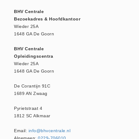
Keurmeester NEN-3140 (1)
BHV Centrale
Kliklijsten en vitrines
Bezoekadres & Hoofdkantoor
Wieder 25A
Kliklijsten en vitrines (2)
1648 GA De Goorn
Lesboeken
Lesboeken - Algemeen (10)
BHV Centrale
Medicatie en Drogisterij
Opleidingscentra
Wieder 25A
Desinfectants (0)
1648 GA De Goorn
Medicatie (0)
Noodproducten
De Corantijn 91C
Noodproducten (5)
1689 AN Zwaag
Oefenmateriaal
Pyrietstraat 4
Brand (9)
1812 SC Alkmaar
Trainingselektroden (7)
Verslikken en verstikken (1)
Email:
info@bhvcentrale.nl
Algemeen:
0229-706010
Oogdouche - Spoeling