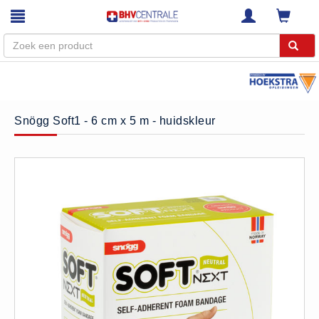
Menu
Home
Snögg Soft1 - 6 cm x 5 m - huidskleur
Webshop
Trainingen
E-Learning
Diensten
Keuringen
RI&E
Bedrijfsnoodplannen
Plattegronden
VCA Trajecten