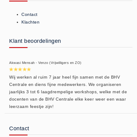
Huidverzorging (5)
Contact
Koud - Warm kompressen (3)
Klachten
Overige (1)
Spieren en gewrichten (0)
Klant beoordelingen
Teken - Beten sets (5)
Vitamines en mineralen (0)
Eerste Hulp Paneel
Akwasi Mensah - Venzo (Vrijwilligers en ZO)
Eerste Hulp Paneel (0)
Wij werken al ruim 7 jaar heel fijn samen met de BHV
Evacuatie
Centrale en diens fijne medewerkers. We organiseren
Evacuatie (19)
jaarlijks 3 tot 6 laagdrempelige workshops, welke met de
docenten van de BHV Centrale elke keer weer een waar
Noodkoffer (0)
leerzaam feestje zijn!
Noodverlichting (1)
Stoelen (5)
Zaklampen (9)
Contact
Keurmeester NEN-3140