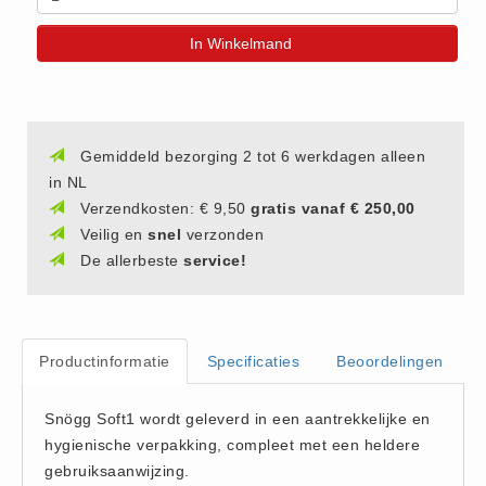
(20)
In Winkelmand
AED apparaten (11)
ACTIE
Actie (5)
AED
Gemiddeld bezorging 2 tot 6 werkdagen alleen
in NL
AED apparaten (11)
Verzendkosten: € 9,50
gratis vanaf € 250,00
AED batterijen (12)
Veilig en
snel
verzonden
AED binnen - buiten kasten (11)
De allerbeste
service!
AED elektroden (18)
AED tassen (14)
Beademings materialen (6)
Productinformatie
Specificaties
Beoordelingen
AED trainers (14)
BHV Kasten
Snögg Soft1 wordt geleverd in een aantrekkelijke en
BHV kasten (5)
hygienische verpakking, compleet met een heldere
gebruiksaanwijzing.
BHV Kleding