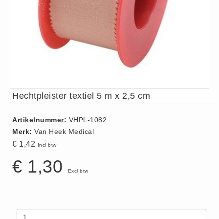
ISO 9001 Begeleiding
Evenementenveiligheid
Inspectiecentrale
Ons Team
Nieuws
Contact
Hechtpleister textiel 5 m x 2,5 cm
Betalingsmogelijkheden
Klachten
Artikelnummer:
VHPL-1082
Privacy
Merk:
Van Heek Medical
Verzending
€ 1,42
Incl btw
Retourneren
€ 1,30
Algemene Voorwaarden
Excl btw
Vacatures
Winkel