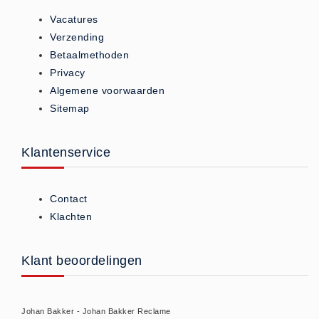
Brandmelders - Algemeen (1)
Vacatures
Verzending
Brandvertragend
Betaalmethoden
Brandvertragend (9)
Privacy
Brandwondmaterialen
Algemene voorwaarden
Brandwondmaterialen -
Sitemap
Algemeen (9)
CO2 meters
Klantenservice
CO2 meters (0)
Corona maatregelen
Contact
COVID-19 artikelen (0)
Klachten
COVID-19 artikelen
COVID-19 artikelen (0)
Klant beoordelingen
Drogisterij
Desinfectants (6)
Johan Bakker - Johan Bakker Reclame
Geneesmiddelen (0)