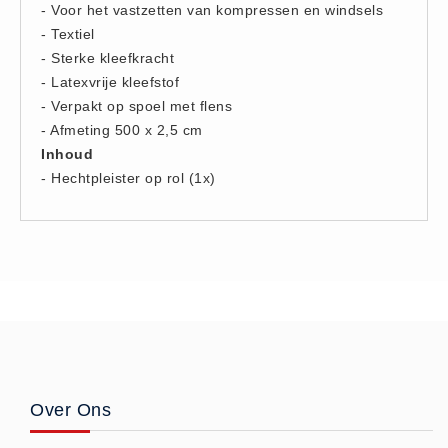
- Voor het vastzetten van kompressen en windsels
Hesjes (9)
- Textiel
BHV middelen
- Sterke kleefkracht
BHV kasten (0)
- Latexvrije kleefstof
- Verpakt op spoel met flens
Evacuatie - Zaklampen (0)
- Afmeting 500 x 2,5 cm
Kleding - Hesjes (0)
Inhoud
Brandblusmiddelen
- Hechtpleister op rol (1x)
Blusdekens (1)
Brandblussers (0)
Blusserkasten (3)
CO2 blussers (2)
Poederblussers (5)
Schuimblussers (6)
Brandmelders
Over Ons
CO melders (2)
Rookmelders (8)