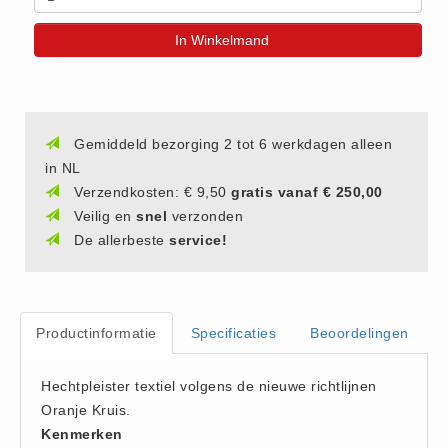
(20)
In Winkelmand
AED apparaten (11)
ACTIE
Actie (5)
AED
Gemiddeld bezorging 2 tot 6 werkdagen alleen
in NL
AED apparaten (11)
Verzendkosten: € 9,50
gratis vanaf € 250,00
AED batterijen (12)
Veilig en
snel
verzonden
AED binnen - buiten kasten (11)
De allerbeste
service!
AED elektroden (18)
AED tassen (14)
Beademings materialen (6)
Productinformatie
Specificaties
Beoordelingen
AED trainers (14)
BHV Kasten
Hechtpleister textiel volgens de nieuwe richtlijnen
BHV kasten (5)
Oranje Kruis.
Kenmerken
BHV Kleding