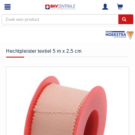
Menu
Home
Hechtpleister textiel 5 m x 2,5 cm
Webshop
Trainingen
E-Learning
Diensten
Keuringen
RI&E
Bedrijfsnoodplannen
Plattegronden
VCA Trajecten