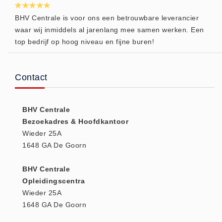
Huidverzorging (5)
BHV Centrale is voor ons een betrouwbare leverancier
Koud - Warm kompressen (3)
waar wij inmiddels al jarenlang mee samen werken. Een
top bedrijf op hoog niveau en fijne buren!
Overige (1)
Spieren en gewrichten (0)
Teken - Beten sets (5)
Contact
Vitamines en mineralen (0)
Eerste Hulp Paneel
BHV Centrale
Eerste Hulp Paneel (0)
Bezoekadres & Hoofdkantoor
Evacuatie
Wieder 25A
1648 GA De Goorn
Evacuatie (19)
Noodkoffer (0)
BHV Centrale
Noodverlichting (1)
Opleidingscentra
Stoelen (5)
Wieder 25A
1648 GA De Goorn
Zaklampen (9)
Keurmeester NEN-3140