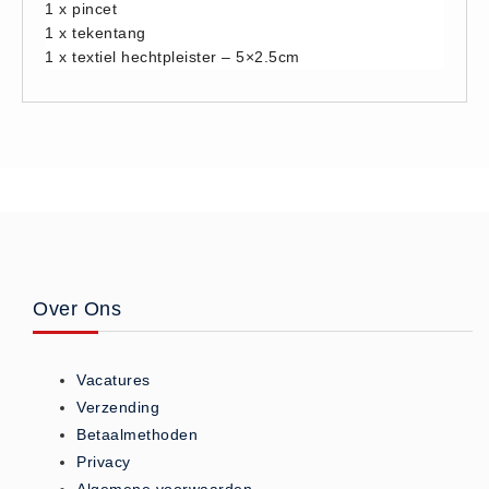
1 x pincet
Hesjes (9)
1 x tekentang
BHV middelen
1 x textiel hechtpleister – 5×2.5cm
BHV kasten (0)
Evacuatie - Zaklampen (0)
Kleding - Hesjes (0)
Brandblusmiddelen
Blusdekens (1)
Brandblussers (0)
Blusserkasten (3)
Over Ons
CO2 blussers (2)
Poederblussers (5)
Vacatures
Schuimblussers (6)
Verzending
Brandmelders
Betaalmethoden
CO melders (2)
Privacy
Rookmelders (8)