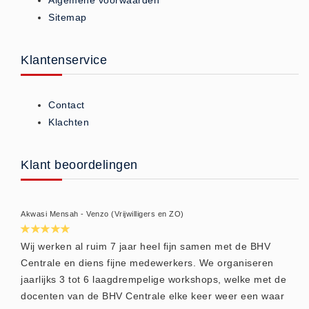
Algemene voorwaarden
Brandmelders - Algemeen (1)
Sitemap
Brandvertragend
Brandvertragend (9)
Klantenservice
Brandwondmaterialen
Brandwondmaterialen -
Contact
Algemeen (9)
Klachten
CO2 meters
CO2 meters (0)
Klant beoordelingen
Corona maatregelen
COVID-19 artikelen (0)
Akwasi Mensah - Venzo (Vrijwilligers en ZO)
COVID-19 artikelen
COVID-19 artikelen (0)
Wij werken al ruim 7 jaar heel fijn samen met de BHV
Centrale en diens fijne medewerkers. We organiseren
Drogisterij
jaarlijks 3 tot 6 laagdrempelige workshops, welke met de
Desinfectants (6)
docenten van de BHV Centrale elke keer weer een waar
Geneesmiddelen (0)