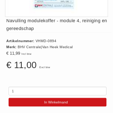
ISO 9001 Begeleiding
Evenementenveiligheid
Inspectiecentrale
Navulling modulekoffer - module 4, reiniging en
Ons Team
gereedschap
Nieuws
Contact
Artikelnummer:
VHMD-0894
Merk:
BHV Centrale|Van Heek Medical
Betalingsmogelijkheden
€ 11,99
Incl btw
Klachten
€ 11,00
Privacy
Excl btw
Verzending
Retourneren
Algemene Voorwaarden
Vacatures
In Winkelmand
Winkel