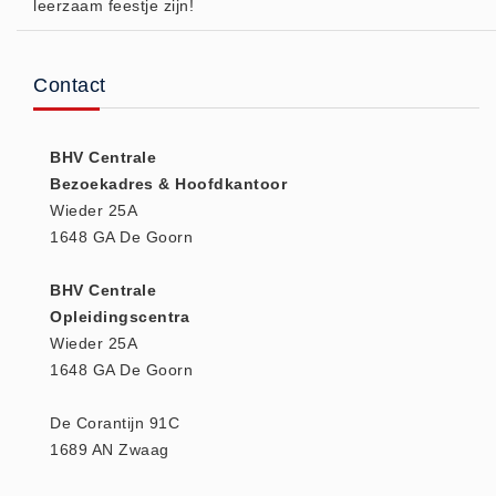
leerzaam feestje zijn!
Huidverzorging (5)
Koud - Warm kompressen (3)
Contact
Overige (1)
Spieren en gewrichten (0)
BHV Centrale
Teken - Beten sets (5)
Bezoekadres & Hoofdkantoor
Vitamines en mineralen (0)
Wieder 25A
Eerste Hulp Paneel
1648 GA De Goorn
Eerste Hulp Paneel (0)
BHV Centrale
Evacuatie
Opleidingscentra
Evacuatie (19)
Wieder 25A
Noodkoffer (0)
1648 GA De Goorn
Noodverlichting (1)
De Corantijn 91C
Stoelen (5)
1689 AN Zwaag
Zaklampen (9)
Keurmeester NEN-3140