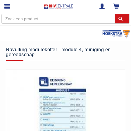
Menu
Home
Navulling modulekoffer - module 4, reiniging en
gereedschap
Webshop
Trainingen
E-Learning
Diensten
Keuringen
RI&E
Bedrijfsnoodplannen
Plattegronden
VCA Trajecten