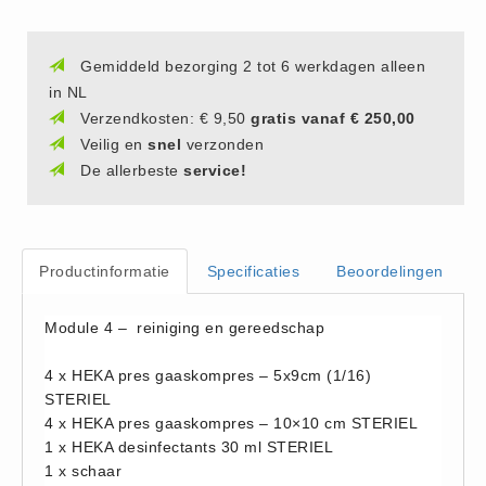
(20)
AED apparaten (11)
Gemiddeld bezorging 2 tot 6 werkdagen alleen
ACTIE
in NL
Actie (5)
Verzendkosten: € 9,50
gratis vanaf € 250,00
Veilig en
snel
verzonden
AED
De allerbeste
service!
AED apparaten (11)
AED batterijen (12)
AED binnen - buiten kasten (11)
Productinformatie
Specificaties
Beoordelingen
AED elektroden (18)
AED tassen (14)
Module 4 – reiniging en gereedschap
Beademings materialen (6)
4 x HEKA pres gaaskompres – 5x9cm (1/16)
AED trainers (14)
STERIEL
BHV Kasten
4 x HEKA pres gaaskompres – 10×10 cm STERIEL
BHV kasten (5)
1 x HEKA desinfectants 30 ml STERIEL
1 x schaar
BHV Kleding