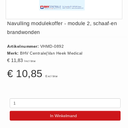
ISO 9001 Begeleiding
Evenementenveiligheid
Inspectiecentrale
Navulling modulekoffer - module 2, schaaf-en
Ons Team
brandwonden
Nieuws
Artikelnummer:
VHMD-0892
Contact
Merk:
BHV Centrale|Van Heek Medical
Betalingsmogelijkheden
€ 11,83
Incl btw
Klachten
€ 10,85
Privacy
Excl btw
Verzending
Retourneren
Algemene Voorwaarden
Vacatures
In Winkelmand
Winkel