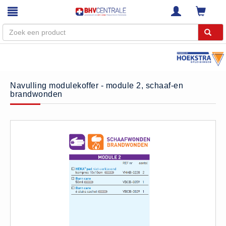
Menu
Home
Navulling modulekoffer - module 2, schaaf-en
brandwonden
Webshop
Trainingen
E-Learning
Diensten
Keuringen
RI&E
Bedrijfsnoodplannen
Plattegronden
VCA Trajecten