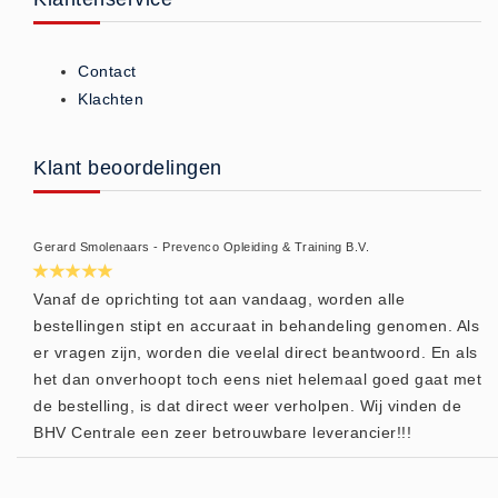
Brandmelders - Algemeen (1)
Brandvertragend
Contact
Brandvertragend (9)
Klachten
Brandwondmaterialen
Brandwondmaterialen -
Klant beoordelingen
Algemeen (9)
CO2 meters
Gerard Smolenaars - Prevenco Opleiding & Training B.V.
CO2 meters (0)
Corona maatregelen
Vanaf de oprichting tot aan vandaag, worden alle
bestellingen stipt en accuraat in behandeling genomen. Als
COVID-19 artikelen (0)
er vragen zijn, worden die veelal direct beantwoord. En als
COVID-19 artikelen
het dan onverhoopt toch eens niet helemaal goed gaat met
COVID-19 artikelen (0)
de bestelling, is dat direct weer verholpen. Wij vinden de
Drogisterij
BHV Centrale een zeer betrouwbare leverancier!!!
Desinfectants (6)
Geneesmiddelen (0)