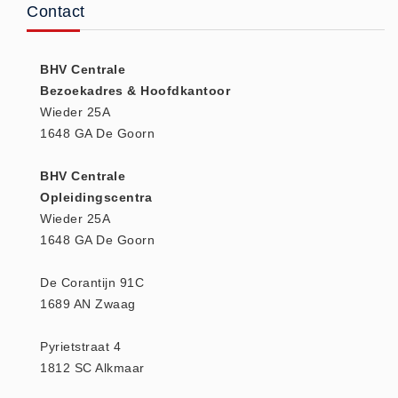
Contact
Huidverzorging (5)
Koud - Warm kompressen (3)
BHV Centrale
Overige (1)
Bezoekadres & Hoofdkantoor
Spieren en gewrichten (0)
Wieder 25A
Teken - Beten sets (5)
1648 GA De Goorn
Vitamines en mineralen (0)
BHV Centrale
Eerste Hulp Paneel
Opleidingscentra
Eerste Hulp Paneel (0)
Wieder 25A
Evacuatie
1648 GA De Goorn
Evacuatie (19)
De Corantijn 91C
Noodkoffer (0)
1689 AN Zwaag
Noodverlichting (1)
Stoelen (5)
Pyrietstraat 4
1812 SC Alkmaar
Zaklampen (9)
Keurmeester NEN-3140