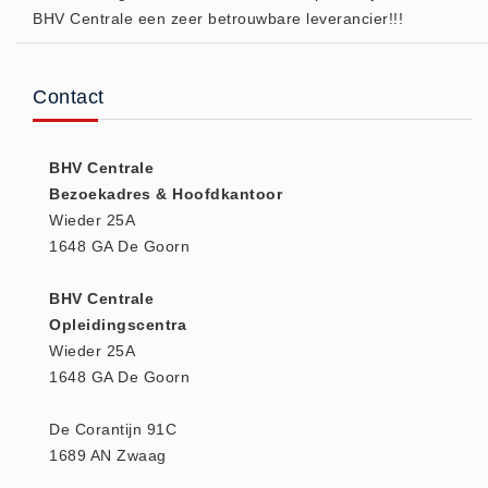
BHV Centrale een zeer betrouwbare leverancier!!!
(20)
AED apparaten (11)
ACTIE
Contact
Actie (5)
AED
BHV Centrale
AED apparaten (11)
Bezoekadres & Hoofdkantoor
AED batterijen (12)
Wieder 25A
1648 GA De Goorn
AED binnen - buiten kasten (11)
AED elektroden (18)
BHV Centrale
AED tassen (14)
Opleidingscentra
Beademings materialen (6)
Wieder 25A
1648 GA De Goorn
AED trainers (14)
BHV Kasten
De Corantijn 91C
BHV kasten (5)
1689 AN Zwaag
BHV Kleding