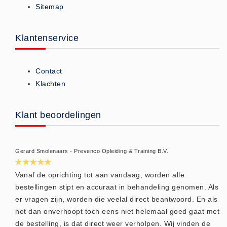
Sitemap
ISO 9001 Begeleiding
Evenementenveiligheid
Inspectiecentrale
Klantenservice
Ons Team
Nieuws
Contact
Contact
Klachten
Betalingsmogelijkheden
Klachten
Klant beoordelingen
Privacy
Verzending
Gerard Smolenaars - Prevenco Opleiding & Training B.V.
Retourneren
Algemene Voorwaarden
Vanaf de oprichting tot aan vandaag, worden alle
bestellingen stipt en accuraat in behandeling genomen. Als
Vacatures
er vragen zijn, worden die veelal direct beantwoord. En als
Winkel
het dan onverhoopt toch eens niet helemaal goed gaat met
de bestelling, is dat direct weer verholpen. Wij vinden de