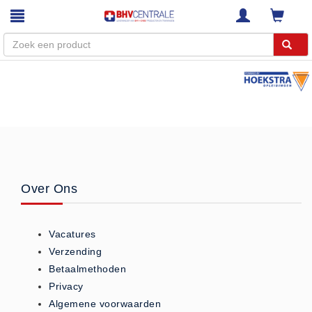
Menu
Home
Webshop
Trainingen
E-Learning
Over Ons
Diensten
Keuringen
Vacatures
RI&E
Verzending
Bedrijfsnoodplannen
Betaalmethoden
Plattegronden
Privacy
VCA Trajecten
Algemene voorwaarden