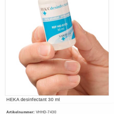
ISO 9001 Begeleiding
Evenementenveiligheid
Inspectiecentrale
Ons Team
Nieuws
Contact
Betalingsmogelijkheden
Klachten
Privacy
Verzending
Retourneren
Algemene Voorwaarden
Vacatures
HEKA desinfectant 30 ml
Winkel
Artikelnummer:
VHHD-7430