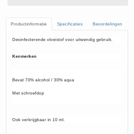
Hesjes (9)
BHV middelen
Productinformatie
Specificaties
Beoordelingen
BHV kasten (0)
Evacuatie - Zaklampen (0)
Desinfecterende vloeistof voor uitwendig gebruik.
Kleding - Hesjes (0)
Brandblusmiddelen
Kenmerken
Blusdekens (1)
Brandblussers (0)
Blusserkasten (3)
Bevat 70% alcohol / 30% aqua
CO2 blussers (2)
Met schroefdop
Poederblussers (5)
Schuimblussers (6)
Brandmelders
Ook verkrijgbaar in 10 ml.
CO melders (2)
Rookmelders (8)