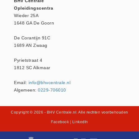
BHV Centrale
Opleidingscentra
Oogdouche - Spoeling -
Wieder 25A
Algemeen (5)
1648 GA De Goorn
Pictogrammen
Bordjes (14)
De Corantijn 91C
1689 AN Zwaag
Stickers (17)
Pleistermaterialen
Pyrietstraat 4
Dispensers (5)
1812 SC Alkmaar
HACCP blauw (4)
Email:
info@bhvcentrale.nl
Navulling dispensers (26)
Algemeen:
0229-706010
Textiel - Waterafstotend (11)
Portofoons
Portofoons - Algemeen (3)
Copyright © 2026
- BHV Centrale.nl
. Alle rechten voorbehouden
Reanimatiepoppen -
Facebook
|
LinkedIn
Oefenmateriaal