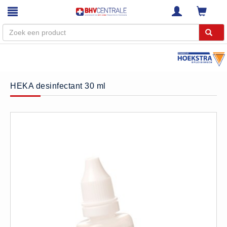
Menu
Home
HEKA desinfectant 30 ml
Webshop
Trainingen
E-Learning
Diensten
Keuringen
RI&E
Bedrijfsnoodplannen
Plattegronden
VCA Trajecten