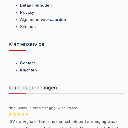
Betaalmethoden
Huidverzorging (5)
Privacy
Koud - Warm kompressen (3)
Algemene voorwaarden
Overige (1)
Sitemap
Spieren en gewrichten (0)
Teken - Beten sets (5)
Klantenservice
Vitamines en mineralen (0)
Eerste Hulp Paneel
Contact
Eerste Hulp Paneel (0)
Klachten
Evacuatie
Evacuatie (19)
Klant beoordelingen
Noodkoffer (0)
Noodverlichting (1)
Nico Geurts - Schietvereniging SV de Vrijheid
Stoelen (5)
Zaklampen (9)
'SV de Vrijheid’ Hoorn is een schietsportvereniging waar
Keurmeester NEN-3140