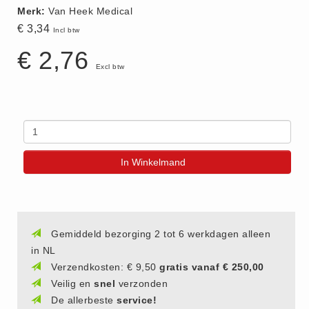
Merk:
Van Heek Medical
(20)
€ 3,34
Incl btw
AED apparaten (11)
€ 2,76
ACTIE
Excl btw
Actie (5)
AED
AED apparaten (11)
AED batterijen (12)
AED binnen - buiten kasten (11)
In Winkelmand
AED elektroden (18)
AED tassen (14)
Beademings materialen (6)
Gemiddeld bezorging 2 tot 6 werkdagen alleen
AED trainers (14)
in NL
BHV Kasten
Verzendkosten: € 9,50
gratis vanaf € 250,00
BHV kasten (5)
Veilig en
snel
verzonden
De allerbeste
service!
BHV Kleding