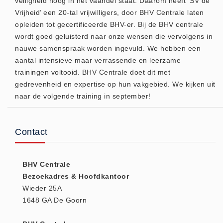
veiligheid hoog in het vaandel staat. Daarom heeft ‘SV de
Vrijheid’ een 20-tal vrijwilligers, door BHV Centrale laten
Keurmeester NEN-3140 (1)
opleiden tot gecertificeerde BHV-er. Bij de BHV centrale
Kliklijsten en vitrines
wordt goed geluisterd naar onze wensen die vervolgens in
Kliklijsten en vitrines (2)
nauwe samenspraak worden ingevuld. We hebben een
Lesboeken
aantal intensieve maar verrassende en leerzame
trainingen voltooid. BHV Centrale doet dit met
Lesboeken - Algemeen (10)
gedrevenheid en expertise op hun vakgebied. We kijken uit
Medicatie en Drogisterij
naar de volgende training in september!
Desinfectants (0)
Medicatie (0)
Contact
Noodproducten
Noodproducten (5)
Oefenmateriaal
BHV Centrale
Bezoekadres & Hoofdkantoor
Brand (9)
Wieder 25A
Trainingselektroden (7)
1648 GA De Goorn
Verslikken en verstikken (1)
Oogdouche - Spoeling