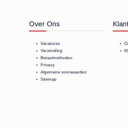
Geneesmiddelen (0)
Huidverzorging (5)
Over Ons
Klan
Koud - Warm kompressen (3)
Overige (1)
Spieren en gewrichten (0)
Vacatures
C
Teken - Beten sets (5)
Verzending
K
Vitamines en mineralen (0)
Betaalmethoden
Privacy
Eerste Hulp Paneel
Algemene voorwaarden
Eerste Hulp Paneel (0)
Sitemap
Evacuatie
Evacuatie (19)
Noodkoffer (0)
Noodverlichting (1)
Stoelen (5)
Zaklampen (9)