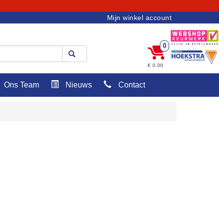
Mijn winkel account
0
€ 0,00
Ons Team
Nieuws
Contact