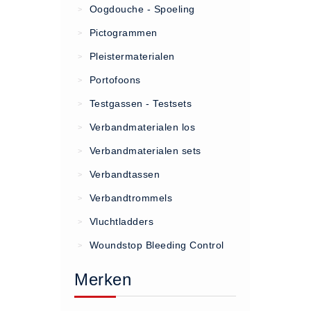
Oogdouche - Spoeling
>
(20)
Pictogrammen
>
AED apparaten (11)
Pleistermaterialen
>
ACTIE
Portofoons
>
Actie (5)
Testgassen - Testsets
>
AED
Verbandmaterialen los
>
AED apparaten (11)
Verbandmaterialen sets
>
AED batterijen (12)
Verbandtassen
AED binnen - buiten kasten (11)
>
AED elektroden (18)
Verbandtrommels
>
AED tassen (14)
Vluchtladders
>
Beademings materialen (6)
Woundstop Bleeding Control
>
AED trainers (14)
Merken
BHV Kasten
BHV kasten (5)