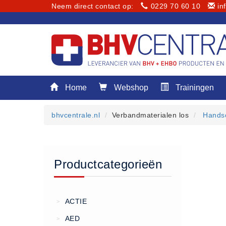
Neem direct contact op:
0229 70 60 10
in
Menu
Home
Webshop
Trainingen
Home
Webshop
bhvcentrale.nl
Verbandmaterialen los
Hands
Trainingen
E-Learning
Diensten
Productcategorieën
Keuringen
RI&E
Bedrijfsnoodplannen
ACTIE
>
Plattegronden
AED
>