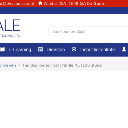
fo@bhvcentrale.nl
Wieder 25A, 1648 GA De Goorn
E-Learning
Diensten
Inspectiecentrale
choenen
Handschoenen Soft Nitrile XL (100 stuks)