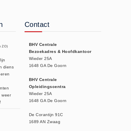
n
Contact
BHV Centrale
n ZO)
Bezoekadres & Hoofdkantoor
Wieder 25A
ijn
1648 GA De Goorn
n diens
seren
BHV Centrale
Opleidingscentra
enten
Wieder 25A
r weer
1648 GA De Goorn
!
De Corantijn 91C
1689 AN Zwaag