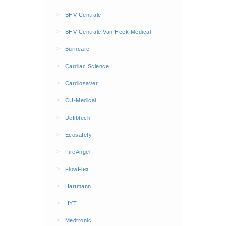
BHV Kleding
>
BHV Centrale
Hesjes (9)
>
BHV Centrale Van Heek Medical
BHV middelen
>
Burncare
BHV kasten (0)
>
Cardiac Science
Evacuatie - Zaklampen (0)
Kleding - Hesjes (0)
>
Cardiosaver
Brandblusmiddelen
>
CU-Medical
Blusdekens (1)
>
Defibtech
Brandblussers (0)
>
Ecosafety
Blusserkasten (3)
>
FireAngel
CO2 blussers (2)
>
FlowFlex
Poederblussers (5)
>
Hartmann
Schuimblussers (6)
>
Brandmelders
HYT
CO melders (2)
>
Medtronic