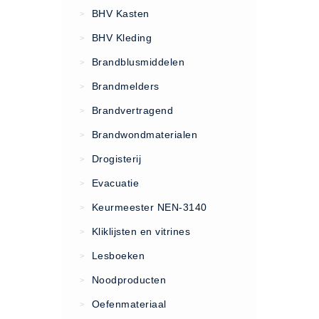
VCA Trajecten
BHV Kasten
>
ISO 9001 Begeleiding
BHV Kleding
>
Evenementenveiligheid
Brandblusmiddelen
>
Inspectiecentrale
Brandmelders
>
Ons Team
Brandvertragend
Nieuws
>
Contact
Brandwondmaterialen
>
Betalingsmogelijkheden
Drogisterij
>
Klachten
Evacuatie
>
Privacy
Keurmeester NEN-3140
>
Verzending
Kliklijsten en vitrines
>
Retourneren
Lesboeken
>
Algemene Voorwaarden
Noodproducten
>
Vacatures
Oefenmateriaal
>
Winkel