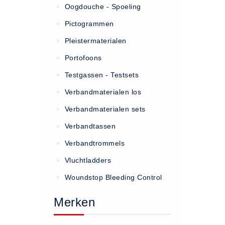
Oogdouche - Spoeling
>
(20)
Pictogrammen
>
AED apparaten (11)
Pleistermaterialen
>
ACTIE
Portofoons
>
Actie (5)
Testgassen - Testsets
>
AED
Verbandmaterialen los
>
AED apparaten (11)
Verbandmaterialen sets
>
AED batterijen (12)
Verbandtassen
AED binnen - buiten kasten (11)
>
AED elektroden (18)
Verbandtrommels
>
AED tassen (14)
Vluchtladders
>
Beademings materialen (6)
Woundstop Bleeding Control
>
AED trainers (14)
Merken
BHV Kasten
BHV kasten (5)