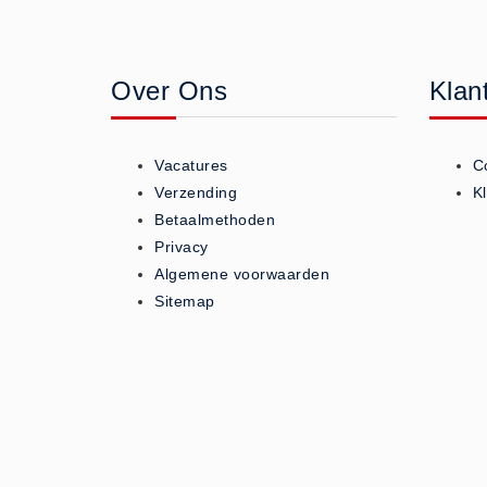
Geneesmiddelen (0)
Huidverzorging (5)
Over Ons
Klan
Koud - Warm kompressen (3)
Overige (1)
Spieren en gewrichten (0)
Vacatures
C
Teken - Beten sets (5)
Verzending
K
Vitamines en mineralen (0)
Betaalmethoden
Privacy
Eerste Hulp Paneel
Algemene voorwaarden
Eerste Hulp Paneel (0)
Sitemap
Evacuatie
Evacuatie (19)
Noodkoffer (0)
Noodverlichting (1)
Stoelen (5)
Zaklampen (9)