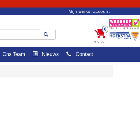
Mijn winkel account
0
€ 0,00
Ons Team
Nieuws
Contact