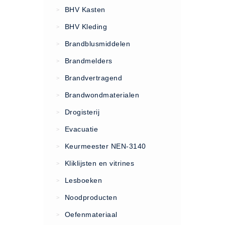
VCA Trajecten
BHV Kasten
>
ISO 9001 Begeleiding
BHV Kleding
>
Evenementenveiligheid
Brandblusmiddelen
>
Inspectiecentrale
Brandmelders
>
Ons Team
Brandvertragend
Nieuws
>
Contact
Brandwondmaterialen
>
Betalingsmogelijkheden
Drogisterij
>
Klachten
Evacuatie
>
Privacy
Keurmeester NEN-3140
>
Verzending
Kliklijsten en vitrines
>
Retourneren
Lesboeken
>
Algemene Voorwaarden
Noodproducten
>
Vacatures
Oefenmateriaal
>
Winkel