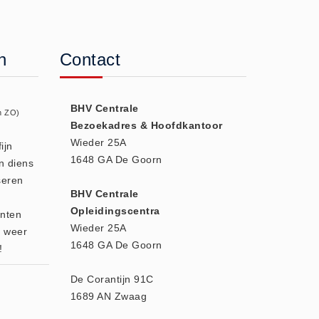
n
Contact
BHV Centrale
n ZO)
Bezoekadres & Hoofdkantoor
Wieder 25A
ijn
1648 GA De Goorn
n diens
seren
BHV Centrale
Opleidingscentra
enten
Wieder 25A
r weer
1648 GA De Goorn
!
De Corantijn 91C
1689 AN Zwaag