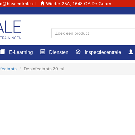
fo@bhvcentrale.nl
Wieder 25A, 1648 GA De Goorn
E-Learning
Diensten
Inspectiecentrale
fectants
Desinfectants 30 ml