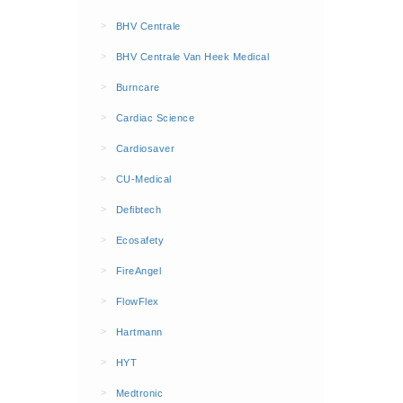
BHV Kleding
>
BHV Centrale
Hesjes (9)
>
BHV Centrale Van Heek Medical
BHV middelen
>
Burncare
BHV kasten (0)
>
Cardiac Science
Evacuatie - Zaklampen (0)
Kleding - Hesjes (0)
>
Cardiosaver
Brandblusmiddelen
>
CU-Medical
Blusdekens (1)
>
Defibtech
Brandblussers (0)
>
Ecosafety
Blusserkasten (3)
>
FireAngel
CO2 blussers (2)
>
FlowFlex
Poederblussers (5)
>
Hartmann
Schuimblussers (6)
>
Brandmelders
HYT
CO melders (2)
>
Medtronic