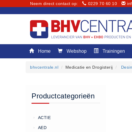
Neem direct contact op:
0229 70 60 10
in
Menu
Home
Webshop
Trainingen
Home
Webshop
bhvcentrale.nl
Medicatie en Drogisterij
Desin
Trainingen
E-Learning
Diensten
Productcategorieën
Keuringen
RI&E
Bedrijfsnoodplannen
ACTIE
>
Plattegronden
AED
>