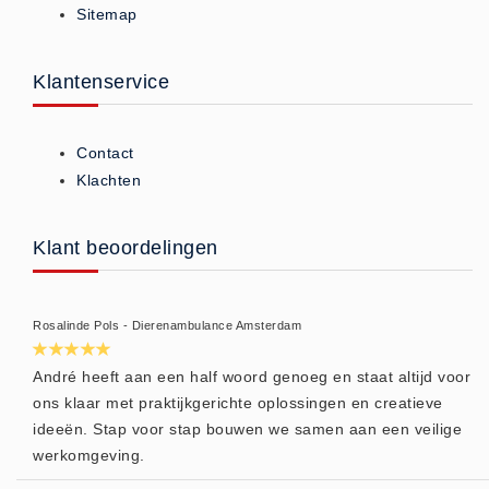
Sitemap
ISO 9001 Begeleiding
Evenementenveiligheid
Inspectiecentrale
Klantenservice
Ons Team
Nieuws
Contact
Contact
Klachten
Betalingsmogelijkheden
Klachten
Klant beoordelingen
Privacy
Verzending
Rosalinde Pols - Dierenambulance Amsterdam
Retourneren
Algemene Voorwaarden
André heeft aan een half woord genoeg en staat altijd voor
ons klaar met praktijkgerichte oplossingen en creatieve
Vacatures
ideeën. Stap voor stap bouwen we samen aan een veilige
Winkel
werkomgeving.