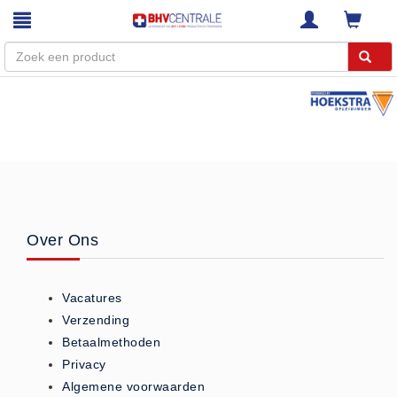
Menu
Home
Webshop
Trainingen
E-Learning
Over Ons
Diensten
Keuringen
Vacatures
RI&E
Verzending
Bedrijfsnoodplannen
Betaalmethoden
Plattegronden
Privacy
VCA Trajecten
Algemene voorwaarden