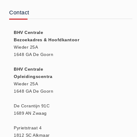
(20)
Contact
AED apparaten (11)
ACTIE
BHV Centrale
Actie (5)
Bezoekadres & Hoofdkantoor
AED
Wieder 25A
AED apparaten (11)
1648 GA De Goorn
AED batterijen (12)
BHV Centrale
AED binnen - buiten kasten (11)
Opleidingscentra
AED elektroden (18)
Wieder 25A
AED tassen (14)
1648 GA De Goorn
Beademings materialen (6)
De Corantijn 91C
AED trainers (14)
1689 AN Zwaag
BHV Kasten
BHV kasten (5)
Pyrietstraat 4
BHV Kleding
1812 SC Alkmaar