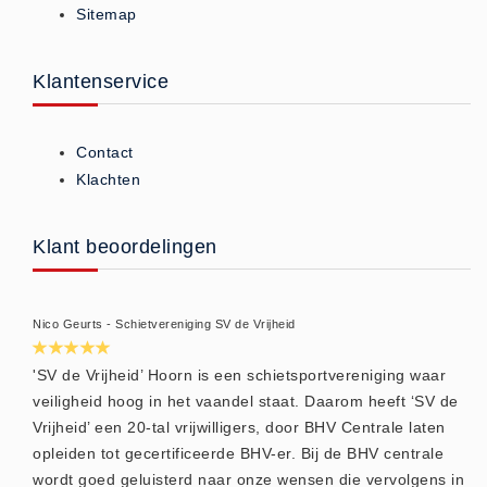
Sitemap
ISO 9001 Begeleiding
Evenementenveiligheid
Inspectiecentrale
Klantenservice
Ons Team
Nieuws
Contact
Contact
Klachten
Betalingsmogelijkheden
Klachten
Klant beoordelingen
Privacy
Verzending
Nico Geurts - Schietvereniging SV de Vrijheid
Retourneren
Algemene Voorwaarden
'SV de Vrijheid’ Hoorn is een schietsportvereniging waar
veiligheid hoog in het vaandel staat. Daarom heeft ‘SV de
Vacatures
Vrijheid’ een 20-tal vrijwilligers, door BHV Centrale laten
Winkel
opleiden tot gecertificeerde BHV-er. Bij de BHV centrale
wordt goed geluisterd naar onze wensen die vervolgens in