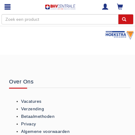
Menu
Home
Webshop
Trainingen
E-Learning
Over Ons
Diensten
Keuringen
Vacatures
RI&E
Verzending
Bedrijfsnoodplannen
Betaalmethoden
Plattegronden
Privacy
VCA Trajecten
Algemene voorwaarden