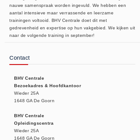
nauwe samenspraak worden ingevuld. We hebben een
(20)
aantal intensieve maar verrassende en leerzame
AED apparaten (11)
trainingen voltooid. BHV Centrale doet dit met
ACTIE
gedrevenheid en expertise op hun vakgebied. We kijken uit
Actie (5)
naar de volgende training in september!
AED
AED apparaten (11)
Contact
AED batterijen (12)
AED binnen - buiten kasten (11)
BHV Centrale
AED elektroden (18)
Bezoekadres & Hoofdkantoor
AED tassen (14)
Wieder 25A
Beademings materialen (6)
1648 GA De Goorn
AED trainers (14)
BHV Centrale
BHV Kasten
Opleidingscentra
BHV kasten (5)
Wieder 25A
BHV Kleding
1648 GA De Goorn