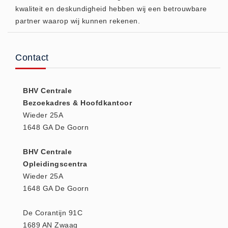
kwaliteit en deskundigheid hebben wij een betrouwbare
(20)
partner waarop wij kunnen rekenen.
AED apparaten (11)
ACTIE
Actie (5)
Contact
AED
AED apparaten (11)
BHV Centrale
AED batterijen (12)
Bezoekadres & Hoofdkantoor
Wieder 25A
AED binnen - buiten kasten (11)
1648 GA De Goorn
AED elektroden (18)
AED tassen (14)
BHV Centrale
Beademings materialen (6)
Opleidingscentra
Wieder 25A
AED trainers (14)
1648 GA De Goorn
BHV Kasten
BHV kasten (5)
De Corantijn 91C
BHV Kleding
1689 AN Zwaag