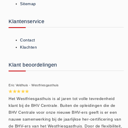
Sitemap
ISO 9001 Begeleiding
Evenementenveiligheid
Inspectiecentrale
Klantenservice
Ons Team
Nieuws
Contact
Contact
Klachten
Betalingsmogelijkheden
Klachten
Klant beoordelingen
Privacy
Verzending
Eric Veldhuis - Westfriesgasthuis
Retourneren
Algemene Voorwaarden
Het Westfriesgasthuis is al jaren tot volle tevredenheid
klant bij de BHV Centrale. Buiten de opleidingen die de
Vacatures
BHV Centrale voor onze nieuwe BHV-ers geeft is er een
Winkel
nauwe samenwerking bij de jaarlijkse her-certificering van
de BHV-ers van het Westfriesgasthuis. Door de flexibiliteit,