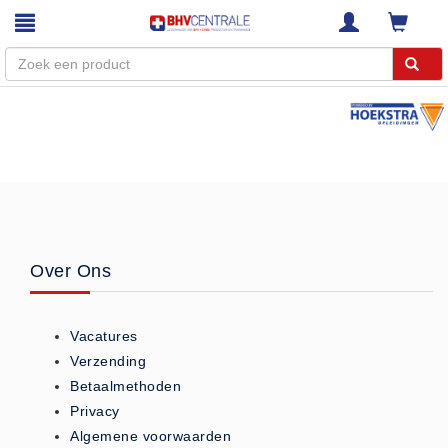
Menu
Home
Webshop
Trainingen
E-Learning
Over Ons
Diensten
Keuringen
Vacatures
RI&E
Verzending
Bedrijfsnoodplannen
Betaalmethoden
Plattegronden
Privacy
VCA Trajecten
Algemene voorwaarden