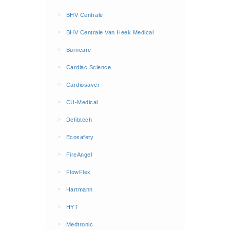
BHV Kleding
>
BHV Centrale
Hesjes (9)
>
BHV Centrale Van Heek Medical
BHV middelen
>
Burncare
BHV kasten (0)
>
Cardiac Science
Evacuatie - Zaklampen (0)
Kleding - Hesjes (0)
>
Cardiosaver
Brandblusmiddelen
>
CU-Medical
Blusdekens (1)
>
Defibtech
Brandblussers (0)
>
Ecosafety
Blusserkasten (3)
>
FireAngel
CO2 blussers (2)
>
FlowFlex
Poederblussers (5)
>
Hartmann
Schuimblussers (6)
>
Brandmelders
HYT
CO melders (2)
>
Medtronic