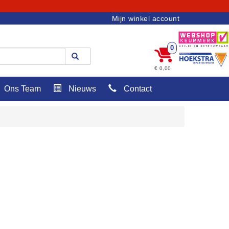
Mijn winkel account
0
€ 0,00
Ons Team
Nieuws
Contact