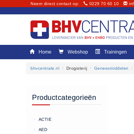
Neem direct contact op:
0229 70 60 10
in
Menu
Home
Webshop
Trainingen
Home
Webshop
bhvcentrale.nl
Drogisterij
Geneesmiddelen
Trainingen
E-Learning
Diensten
Productcategorieën
Keuringen
RI&E
Bedrijfsnoodplannen
ACTIE
>
Plattegronden
AED
>