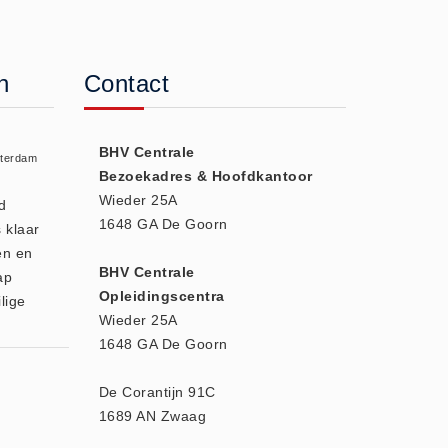
n
Contact
BHV Centrale
sterdam
Bezoekadres & Hoofdkantoor
Wieder 25A
d
1648 GA De Goorn
 klaar
en en
BHV Centrale
ap
Opleidingscentra
lige
Wieder 25A
1648 GA De Goorn
De Corantijn 91C
1689 AN Zwaag