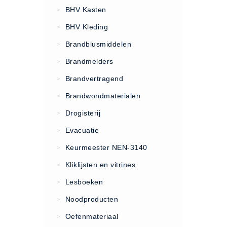
VCA Trajecten
BHV Kasten
>
ISO 9001 Begeleiding
BHV Kleding
>
Evenementenveiligheid
Brandblusmiddelen
>
Inspectiecentrale
Brandmelders
>
Ons Team
Brandvertragend
Nieuws
>
Contact
Brandwondmaterialen
>
Betalingsmogelijkheden
Drogisterij
>
Klachten
Evacuatie
>
Privacy
Keurmeester NEN-3140
>
Verzending
Kliklijsten en vitrines
>
Retourneren
Lesboeken
>
Algemene Voorwaarden
Noodproducten
>
Vacatures
Oefenmateriaal
>
Winkel