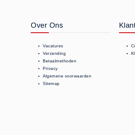
Geneesmiddelen (0)
Huidverzorging (5)
Over Ons
Klan
Koud - Warm kompressen (3)
Overige (1)
Spieren en gewrichten (0)
Vacatures
C
Teken - Beten sets (5)
Verzending
K
Vitamines en mineralen (0)
Betaalmethoden
Privacy
Eerste Hulp Paneel
Algemene voorwaarden
Eerste Hulp Paneel (0)
Sitemap
Evacuatie
Evacuatie (19)
Noodkoffer (0)
Noodverlichting (1)
Stoelen (5)
Zaklampen (9)