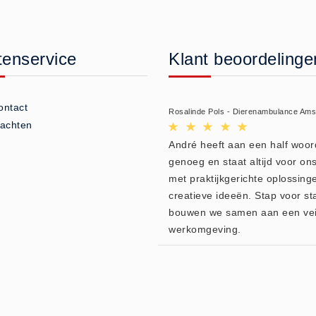
tenservice
Klant beoordelinge
ontact
Rosalinde Pols - Dierenambulance Am
lachten
André heeft aan een half woor
genoeg en staat altijd voor ons
met praktijkgerichte oplossing
creatieve ideeën. Stap voor st
bouwen we samen aan een vei
werkomgeving.