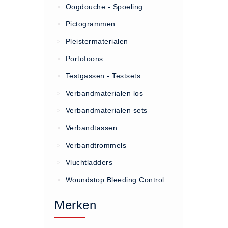
Oogdouche - Spoeling
>
(20)
Pictogrammen
>
AED apparaten (11)
Pleistermaterialen
>
ACTIE
Portofoons
>
Actie (5)
Testgassen - Testsets
>
AED
Verbandmaterialen los
>
AED apparaten (11)
Verbandmaterialen sets
>
AED batterijen (12)
Verbandtassen
AED binnen - buiten kasten (11)
>
AED elektroden (18)
Verbandtrommels
>
AED tassen (14)
Vluchtladders
>
Beademings materialen (6)
Woundstop Bleeding Control
>
AED trainers (14)
Merken
BHV Kasten
BHV kasten (5)