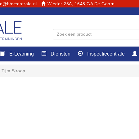
fo@bhvcentrale.nl
Wieder 25A, 1648 GA De Goorn
E-Learning
Diensten
Inspectiecentrale
Tijm Siroop