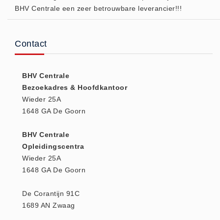
BHV Centrale een zeer betrouwbare leverancier!!!
(20)
AED apparaten (11)
ACTIE
Contact
Actie (5)
AED
BHV Centrale
AED apparaten (11)
Bezoekadres & Hoofdkantoor
AED batterijen (12)
Wieder 25A
1648 GA De Goorn
AED binnen - buiten kasten (11)
AED elektroden (18)
BHV Centrale
AED tassen (14)
Opleidingscentra
Beademings materialen (6)
Wieder 25A
1648 GA De Goorn
AED trainers (14)
BHV Kasten
De Corantijn 91C
BHV kasten (5)
1689 AN Zwaag
BHV Kleding