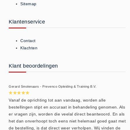
Sitemap
ISO 9001 Begeleiding
Evenementenveiligheid
Inspectiecentrale
Klantenservice
Ons Team
Nieuws
Contact
Contact
Klachten
Betalingsmogelijkheden
Klachten
Klant beoordelingen
Privacy
Verzending
Gerard Smolenaars - Prevenco Opleiding & Training B.V.
Retourneren
Algemene Voorwaarden
Vanaf de oprichting tot aan vandaag, worden alle
bestellingen stipt en accuraat in behandeling genomen. Als
Vacatures
er vragen zijn, worden die veelal direct beantwoord. En als
Winkel
het dan onverhoopt toch eens niet helemaal goed gaat met
de bestelling, is dat direct weer verholpen. Wij vinden de