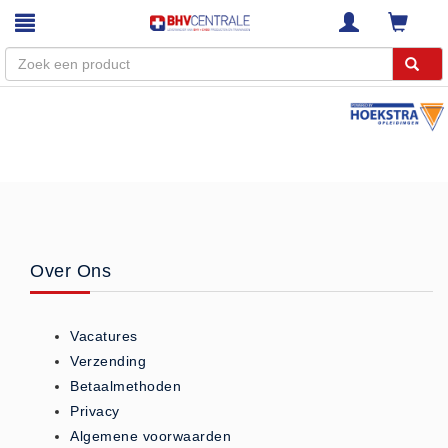
Menu
Home
Webshop
Trainingen
E-Learning
Over Ons
Diensten
Keuringen
Vacatures
RI&E
Verzending
Bedrijfsnoodplannen
Betaalmethoden
Plattegronden
Privacy
VCA Trajecten
Algemene voorwaarden