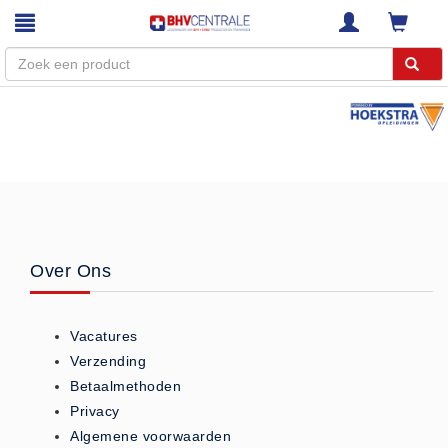
Menu
Home
Webshop
Trainingen
E-Learning
Over Ons
Diensten
Keuringen
Vacatures
RI&E
Verzending
Bedrijfsnoodplannen
Betaalmethoden
Plattegronden
Privacy
VCA Trajecten
Algemene voorwaarden