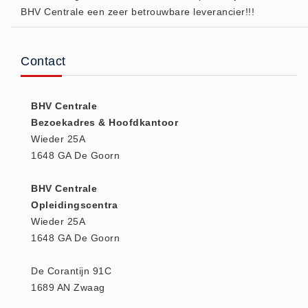
BHV Centrale een zeer betrouwbare leverancier!!!
(20)
AED apparaten (11)
ACTIE
Contact
Actie (5)
AED
BHV Centrale
AED apparaten (11)
Bezoekadres & Hoofdkantoor
AED batterijen (12)
Wieder 25A
1648 GA De Goorn
AED binnen - buiten kasten (11)
AED elektroden (18)
BHV Centrale
AED tassen (14)
Opleidingscentra
Beademings materialen (6)
Wieder 25A
1648 GA De Goorn
AED trainers (14)
BHV Kasten
De Corantijn 91C
BHV kasten (5)
1689 AN Zwaag
BHV Kleding