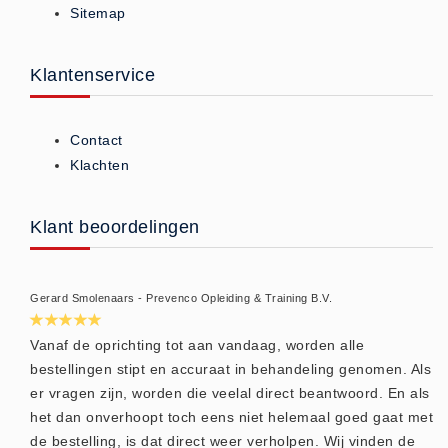
Sitemap
ISO 9001 Begeleiding
Evenementenveiligheid
Inspectiecentrale
Klantenservice
Ons Team
Nieuws
Contact
Contact
Klachten
Betalingsmogelijkheden
Klachten
Klant beoordelingen
Privacy
Verzending
Gerard Smolenaars - Prevenco Opleiding & Training B.V.
Retourneren
Algemene Voorwaarden
Vanaf de oprichting tot aan vandaag, worden alle
bestellingen stipt en accuraat in behandeling genomen. Als
Vacatures
er vragen zijn, worden die veelal direct beantwoord. En als
Winkel
het dan onverhoopt toch eens niet helemaal goed gaat met
de bestelling, is dat direct weer verholpen. Wij vinden de