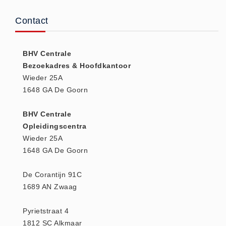
(20)
Contact
AED apparaten (11)
ACTIE
BHV Centrale
Actie (5)
Bezoekadres & Hoofdkantoor
AED
Wieder 25A
AED apparaten (11)
1648 GA De Goorn
AED batterijen (12)
BHV Centrale
AED binnen - buiten kasten (11)
Opleidingscentra
AED elektroden (18)
Wieder 25A
AED tassen (14)
1648 GA De Goorn
Beademings materialen (6)
De Corantijn 91C
AED trainers (14)
1689 AN Zwaag
BHV Kasten
BHV kasten (5)
Pyrietstraat 4
BHV Kleding
1812 SC Alkmaar