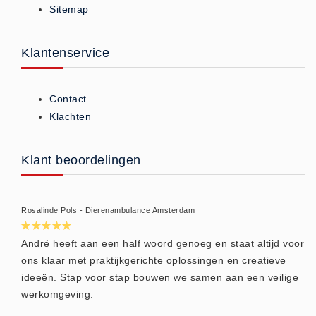
Sitemap
ISO 9001 Begeleiding
Evenementenveiligheid
Inspectiecentrale
Klantenservice
Ons Team
Nieuws
Contact
Contact
Klachten
Betalingsmogelijkheden
Klachten
Klant beoordelingen
Privacy
Verzending
Rosalinde Pols - Dierenambulance Amsterdam
Retourneren
Algemene Voorwaarden
André heeft aan een half woord genoeg en staat altijd voor
ons klaar met praktijkgerichte oplossingen en creatieve
Vacatures
ideeën. Stap voor stap bouwen we samen aan een veilige
Winkel
werkomgeving.