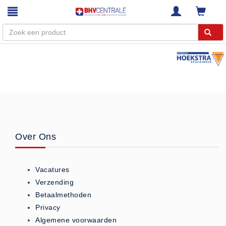
Menu
Home
Webshop
Trainingen
E-Learning
Over Ons
Diensten
Keuringen
Vacatures
RI&E
Verzending
Bedrijfsnoodplannen
Betaalmethoden
Plattegronden
Privacy
VCA Trajecten
Algemene voorwaarden