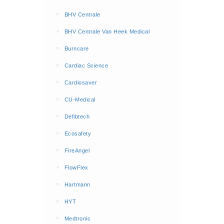
BHV Kleding
>
BHV Centrale
Hesjes (9)
>
BHV Centrale Van Heek Medical
BHV middelen
>
Burncare
BHV kasten (0)
>
Cardiac Science
Evacuatie - Zaklampen (0)
Kleding - Hesjes (0)
>
Cardiosaver
Brandblusmiddelen
>
CU-Medical
Blusdekens (1)
>
Defibtech
Brandblussers (0)
>
Ecosafety
Blusserkasten (3)
>
FireAngel
CO2 blussers (2)
>
FlowFlex
Poederblussers (5)
>
Hartmann
Schuimblussers (6)
>
Brandmelders
HYT
CO melders (2)
>
Medtronic