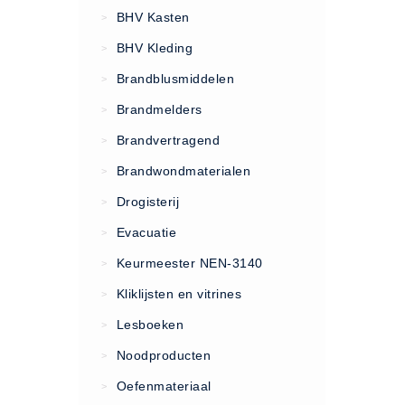
VCA Trajecten
BHV Kasten
>
ISO 9001 Begeleiding
BHV Kleding
>
Evenementenveiligheid
Brandblusmiddelen
>
Inspectiecentrale
Brandmelders
>
Ons Team
Brandvertragend
Nieuws
>
Contact
Brandwondmaterialen
>
Betalingsmogelijkheden
Drogisterij
>
Klachten
Evacuatie
>
Privacy
Keurmeester NEN-3140
>
Verzending
Kliklijsten en vitrines
>
Retourneren
Lesboeken
>
Algemene Voorwaarden
Noodproducten
>
Vacatures
Oefenmateriaal
>
Winkel