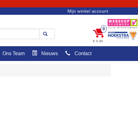
Mijn winkel account
0
€ 0,00
Ons Team
Nieuws
Contact