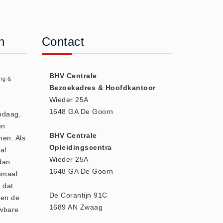
n
Contact
BHV Centrale
ng &
Bezoekadres & Hoofdkantoor
Wieder 25A
1648 GA De Goorn
andaag,
en
BHV Centrale
men. Als
Opleidingscentra
al
Wieder 25A
dan
1648 GA De Goorn
emaal
 dat
De Corantijn 91C
den de
1689 AN Zwaag
uwbare