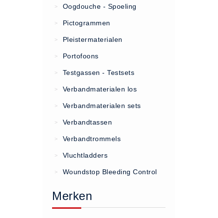
Oogdouche - Spoeling
>
(20)
Pictogrammen
>
AED apparaten (11)
Pleistermaterialen
>
ACTIE
Portofoons
>
Actie (5)
Testgassen - Testsets
>
AED
Verbandmaterialen los
>
AED apparaten (11)
Verbandmaterialen sets
>
AED batterijen (12)
Verbandtassen
AED binnen - buiten kasten (11)
>
AED elektroden (18)
Verbandtrommels
>
AED tassen (14)
Vluchtladders
>
Beademings materialen (6)
Woundstop Bleeding Control
>
AED trainers (14)
Merken
BHV Kasten
BHV kasten (5)