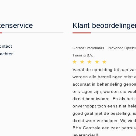
tenservice
Klant beoordelinge
ontact
Gerard Smolenaars - Prevenco Opleidi
lachten
Training B.V.
Vanaf de oprichting tot aan v
worden alle bestellingen stipt 
accuraat in behandeling geno
er vragen zijn, worden die veel
direct beantwoord. En als het 
onverhoopt toch eens niet hel
goed gaat met de bestelling, is
direct weer verholpen. Wij vin
BHV Centrale een zeer betro
leverancier!!!