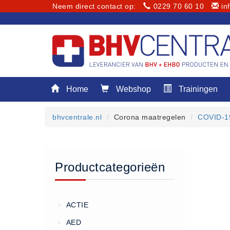
Neem direct contact op:
0229 70 60 10
in
Menu
Home
Webshop
Trainingen
Home
Webshop
bhvcentrale.nl
Corona maatregelen
COVID-19
Trainingen
E-Learning
Diensten
Productcategorieën
Keuringen
RI&E
Bedrijfsnoodplannen
ACTIE
>
Plattegronden
AED
>