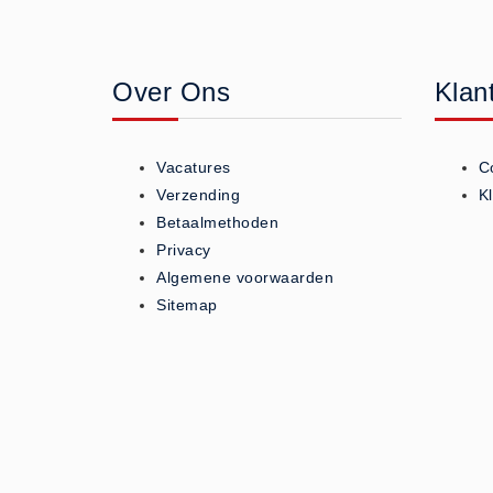
Geneesmiddelen (0)
Huidverzorging (5)
Over Ons
Klan
Koud - Warm kompressen (3)
Overige (1)
Spieren en gewrichten (0)
Vacatures
C
Teken - Beten sets (5)
Verzending
K
Vitamines en mineralen (0)
Betaalmethoden
Privacy
Eerste Hulp Paneel
Algemene voorwaarden
Eerste Hulp Paneel (0)
Sitemap
Evacuatie
Evacuatie (19)
Noodkoffer (0)
Noodverlichting (1)
Stoelen (5)
Zaklampen (9)