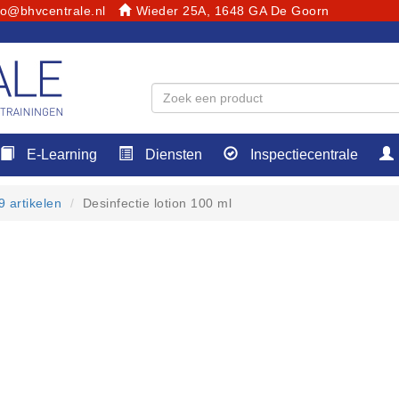
fo@bhvcentrale.nl
Wieder 25A, 1648 GA De Goorn
E-Learning
Diensten
Inspectiecentrale
 artikelen
Desinfectie lotion 100 ml